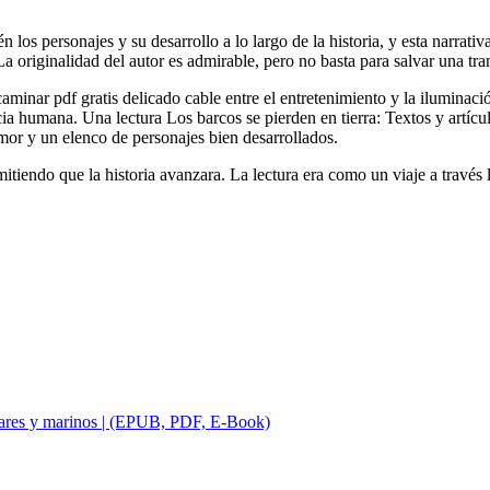
los personajes y su desarrollo a lo largo de la historia, y esta narrativ
La originalidad del autor es admirable, pero no basta para salvar una tr
 caminar pdf gratis delicado cable entre el entretenimiento y la iluminac
 humana. Una lectura Los barcos se pierden en tierra: Textos y artícul
mor y un elenco de personajes bien desarrollados.
rmitiendo que la historia avanzara. La lectura era como un viaje a través 
, mares y marinos | (EPUB, PDF, E-Book)