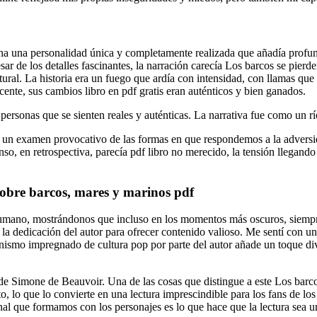
 una una personalidad única y completamente realizada que añadía profun
ar de los detalles fascinantes, la narración carecía Los barcos se pierde
tural. La historia era un fuego que ardía con intensidad, con llamas que
nte, sus cambios libro en pdf gratis eran auténticos y bien ganados.
ersonas que se sienten reales y auténticas. La narrativa fue como un rí
 un examen provocativo de las formas en que respondemos a la adversid
o, en retrospectiva, parecía pdf libro no merecido, la tensión llegando 
 sobre barcos, mares y marinos pdf
u humano, mostrándonos que incluso en los momentos más oscuros, siempr
 la dedicación del autor para ofrecer contenido valioso. Me sentí con un
eminismo impregnado de cultura pop por parte del autor añade un toque di
a de Simone de Beauvoir. Una de las cosas que distingue a este Los barco
lo que lo convierte en una lectura imprescindible para los fans de los L
al que formamos con los personajes es lo que hace que la lectura sea u