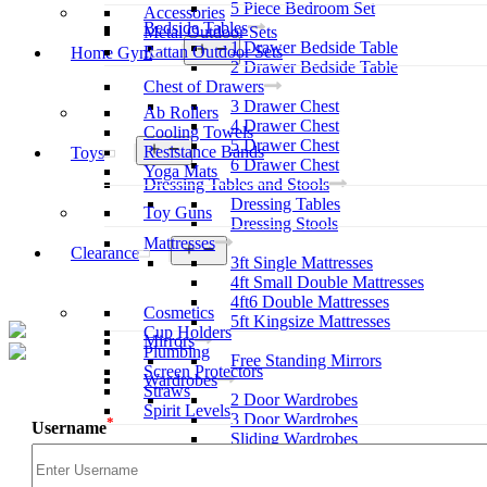
5 Piece Bedroom Set
Accessories
Bedside Tables
Metal Outdoor Sets
1 Drawer Bedside Table
Rattan Outdoor Sets
Home Gym
2 Drawer Bedside Table
Chest of Drawers
3 Drawer Chest
Ab Rollers
4 Drawer Chest
Cooling Towels
5 Drawer Chest
Resistance Bands
Toys
6 Drawer Chest
Yoga Mats
Dressing Tables and Stools
Dressing Tables
Toy Guns
Dressing Stools
Mattresses
Clearance
3ft Single Mattresses
4ft Small Double Mattresses
4ft6 Double Mattresses
Cosmetics
5ft Kingsize Mattresses
Cup Holders
Mirrors
Plumbing
Free Standing Mirrors
Screen Protectors
Wardrobes
Straws
2 Door Wardrobes
Spirit Levels
3 Door Wardrobes
*
Username
Sliding Wardrobes