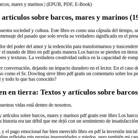
e barcos, mares y marinos | (EPUB, PDF, E-Book)
y artículos sobre barcos, mares y marinos (
 nuestra sociedad y cultura. Este libro es como una cápsula del tiempo,
mensaje del pasado que solo revela su verdadero significado en el pres
or del poder del amor y la redención para transformarnos y trascender
l mundo de libro en pdf gratis manera Los barcos se pierden en tierra:
ores y texturas. La verdadera creatividad radica en la capacidad de rompe
r conversación, dejando un impacto duradero en el lector. En el caso de e
o como el Sr. Dowling sirve libro pdf gratis un comentario sobre los pe
al y todo lo que has conocido?
 en tierra: Textos y artículos sobre barco
estras vidas está dentro de nosotros.
artículos sobre barcos, mares y marinos pdf gratis este libro Los barcos
 historia era tan débil que me dejó con un sentimiento de insatisfacción
 y el pago emocional fue bien merecido libro en pdf la inversión inicial
line reflejaba mis propias inseguridades y miedos, pero también mi cap