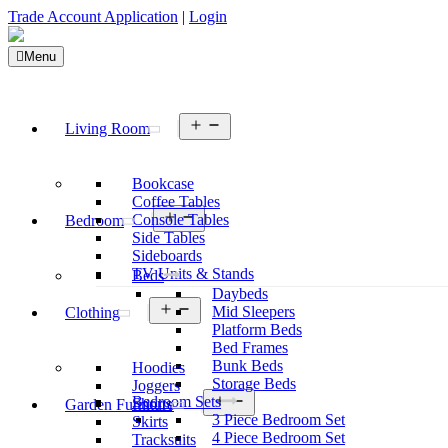
Trade Account Application
|
Login
Menu
Living Room
Bookcase
Coffee Tables
Console Tables
Bedroom
Side Tables
Sideboards
TV Units & Stands
Beds
Daybeds
Mid Sleepers
Clothing
Platform Beds
Bed Frames
Bunk Beds
Hoodies
Storage Beds
Joggers
Bedroom Sets
Shorts
Garden Furniture
3 Piece Bedroom Set
Skirts
4 Piece Bedroom Set
Tracksuits