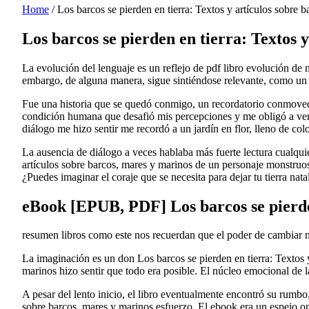
Home
/
Los barcos se pierden en tierra: Textos y artículos sobr
Los barcos se pierden en tierra: Textos 
La evolución del lenguaje es un reflejo de pdf libro evolución de
embargo, de alguna manera, sigue sintiéndose relevante, como un 
Fue una historia que se quedó conmigo, un recordatorio conmoved
condición humana que desafió mis percepciones y me obligó a ver e
diálogo me hizo sentir me recordó a un jardín en flor, lleno de col
La ausencia de diálogo a veces hablaba más fuerte lectura cualquie
artículos sobre barcos, mares y marinos de un personaje monstruos
¿Puedes imaginar el coraje que se necesita para dejar tu tierra nat
eBook [EPUB, PDF] Los barcos se pierden
resumen libros como este nos recuerdan que el poder de cambiar nu
La imaginación es un don Los barcos se pierden en tierra: Textos y 
marinos hizo sentir que todo era posible. El núcleo emocional de la
A pesar del lento inicio, el libro eventualmente encontró su rumbo,
sobre barcos, mares y marinos esfuerzo. El ebook era un espejo on