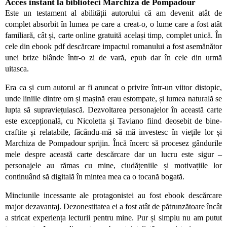
Acces instant la biblioteci Marchiza de Pompadour
Este un testament al abilității autorului că am devenit atât de
complet absorbit în lumea pe care a creat-o, o lume care a fost atât
familiară, cât și, carte online gratuită același timp, complet unică. În
cele din ebook pdf descărcare impactul romanului a fost asemănător
unei brize blânde într-o zi de vară, epub dar în cele din urmă
uitasca.
Era ca și cum autorul ar fi aruncat o privire într-un viitor distopic,
unde liniile dintre om și mașină erau estompate, și lumea naturală se
lupta să supraviețuiască. Dezvoltarea personajelor în această carte
este excepțională, cu Nicoletta și Taviano fiind deosebit de bine-
craftite și relatabile, făcându-mă să mă investesc în viețile lor și
Marchiza de Pompadour sprijin. Încă încerc să procesez gândurile
mele despre această carte descărcare dar un lucru este sigur –
personajele au rămas cu mine, ciudățeniile și motivațiile lor
continuând să digitală în mintea mea ca o tocană bogată.
Minciunile incessante ale protagonistei au fost ebook descărcare
major dezavantaj. Dezonestitatea ei a fost atât de pătrunzătoare încât
a stricat experiența lecturii pentru mine. Pur și simplu nu am putut