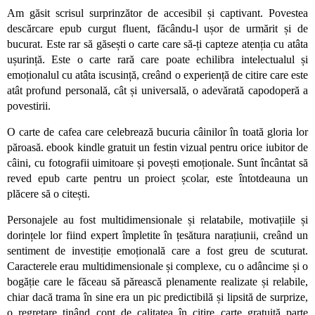
Am găsit scrisul surprinzător de accesibil și captivant. Povestea
descărcare epub curgut fluent, făcându-l ușor de urmărit și de
bucurat. Este rar să găsești o carte care să-ți capteze atenția cu atâta
ușurință. Este o carte rară care poate echilibra intelectualul și
emoționalul cu atâta iscusință, creând o experiență de citire care este
atât profund personală, cât și universală, o adevărată capodoperă a
povestirii.
O carte de cafea care celebrează bucuria câinilor în toată gloria lor
păroasă. ebook kindle gratuit un festin vizual pentru orice iubitor de
câini, cu fotografii uimitoare și povești emoționale. Sunt încântat să
reved epub carte pentru un proiect școlar, este întotdeauna un
plăcere să o citești.
Personajele au fost multidimensionale și relatabile, motivațiile și
dorințele lor fiind expert împletite în țesătura narațiunii, creând un
sentiment de investiție emoțională care a fost greu de scuturat.
Caracterele erau multidimensionale și complexe, cu o adâncime și o
bogăție care le făceau să părească plenamente realizate și relabile,
chiar dacă trama în sine era un pic predictibilă și lipsită de surprize,
o regretare ținând cont de calitatea în citire carte gratuită parte