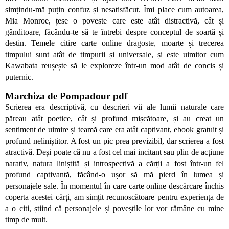
simțindu-mă puțin confuz și nesatisfăcut. Îmi place cum autoarea,
Mia Monroe, țese o poveste care este atât distractivă, cât și
gânditoare, făcându-te să te întrebi despre conceptul de soartă și
destin. Temele citire carte online dragoste, moarte și trecerea
timpului sunt atât de timpurii și universale, și este uimitor cum
Kawabata reușește să le exploreze într-un mod atât de concis și
puternic.
Marchiza de Pompadour pdf
Scrierea era descriptivă, cu descrieri vii ale lumii naturale care
păreau atât poetice, cât și profund mișcătoare, și au creat un
sentiment de uimire și teamă care era atât captivant, ebook gratuit și
profund neliniștitor. A fost un pic prea previzibil, dar scrierea a fost
atractivă. Deși poate că nu a fost cel mai incitant sau plin de acțiune
narativ, natura liniștită și introspectivă a cărții a fost într-un fel
profund captivantă, făcând-o ușor să mă pierd în lumea și
personajele sale. În momentul în care carte online descărcare închis
coperta acestei cărți, am simțit recunoscătoare pentru experiența de
a o citi, știind că personajele și poveștile lor vor rămâne cu mine
timp de mult.