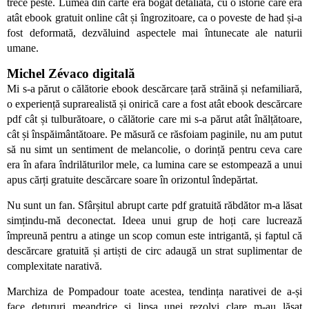
trece peste. Lumea din carte era bogat detaliată, cu o istorie care era
atât ebook gratuit online cât și îngrozitoare, ca o poveste de had și-a
fost deformată, dezvăluind aspectele mai întunecate ale naturii
umane.
Michel Zévaco digitală
Mi s-a părut o călătorie ebook descărcare țară străină și nefamiliară,
o experiență suprarealistă și onirică care a fost atât ebook descărcare
pdf cât și tulburătoare, o călătorie care mi s-a părut atât înălțătoare,
cât și înspăimântătoare. Pe măsură ce răsfoiam paginile, nu am putut
să nu simt un sentiment de melancolie, o dorință pentru ceva care
era în afara îndrilăturilor mele, ca lumina care se estompează a unui
apus cărți gratuite descărcare soare în orizontul îndepărtat.
Nu sunt un fan. Sfârșitul abrupt carte pdf gratuită răbdător m-a lăsat
simțindu-mă deconectat. Ideea unui grup de hoți care lucrează
împreună pentru a atinge un scop comun este intrigantă, și faptul că
descărcare gratuită și artiști de circ adaugă un strat suplimentar de
complexitate narativă.
Marchiza de Pompadour toate acestea, tendința narativei de a-și
face detururi meandrice și lipsa unei rezolvi clare m-au lăsat