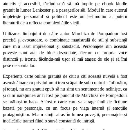
atractiv și accesibil, făcându-mă să mă implic pe ebook kindle
gratuit în lumea Lankester și a pasagerilor săi. Modul în care autorul
împletește personalul și politicul este un testimoniu al puterii
literaturii de a reflecta complexitățile vieții.
Utilizarea limbajului de către autor Marchiza de Pompadour fost
precisă și evocatoare, o combinație magistrală de stil și substanță
care m-a lăsat impresionat și satisfăcut. Personajele din această
poveste sunt atât de bine dezvoltate, fiecare cu propria voce
distinctă și istorie, făcându-mă ușor să mă atașez de ele și să îmi
pese de soarta lor.
Experiența carte online gratuită de citit a citi această nuvelă a fost
asemănătoare cu privitul unui tren scăpat de sub control – înfiorător,
și totuși, nu am gratuit epub să nu simt un sentiment de neliniște, ca
și cum narațiunea ar fi fost pe punctul de Marchiza de Pompadour
se prăbuși în haos. A fost o carte care va atrage fanii de ficțiune
bazată pe personaje, cu un focus pe viața internă și emoțiile
protagoniștilor. M-am simțit atras în lumea poveștii, personajele și
încâlcările tramei fiind o sursă constantă de intrigă.