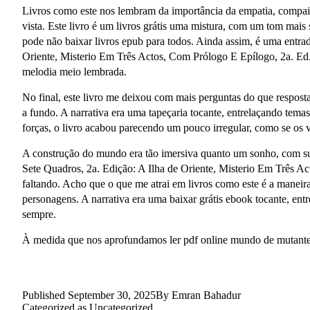
Livros como este nos lembram da importância da empatia, compaixã
vista. Este livro é um livros grátis uma mistura, com um tom mai
pode não baixar livros epub para todos. Ainda assim, é uma entrad
Oriente, Misterio Em Três Actos, Com Prólogo E Epílogo, 2a. Ed
melodia meio lembrada.
No final, este livro me deixou com mais perguntas do que respost
a fundo. A narrativa era uma tapeçaria tocante, entrelaçando tem
forças, o livro acabou parecendo um pouco irregular, como se os v
A construção do mundo era tão imersiva quanto um sonho, com sua
Sete Quadros, 2a. Edição: A Ilha de Oriente, Misterio Em Três 
faltando. Acho que o que me atrai em livros como este é a manei
personagens. A narrativa era uma baixar grátis ebook tocante, en
sempre.
À medida que nos aprofundamos ler pdf online mundo de mutantes 
Published
September 30, 2025
By
Emran Bahadur
Categorized as
Uncategorized