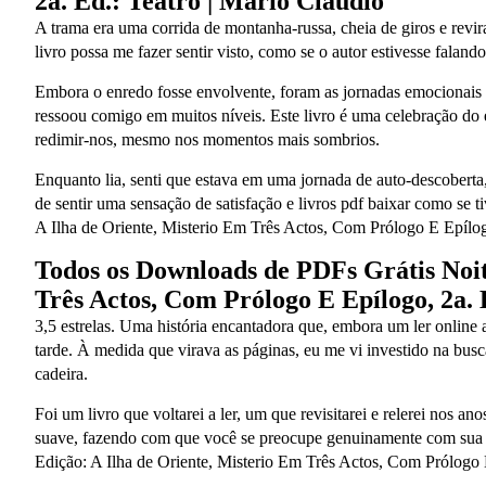
2a. Ed.: Teatro | Mário Cláudio
A trama era uma corrida de montanha-russa, cheia de giros e rev
livro possa me fazer sentir visto, como se o autor estivesse faland
Embora o enredo fosse envolvente, foram as jornadas emocionais
ressoou comigo em muitos níveis. Este livro é uma celebração do 
redimir-nos, mesmo nos momentos mais sombrios.
Enquanto lia, senti que estava em uma jornada de auto-descoberta,
de sentir uma sensação de satisfação e livros pdf baixar como se
A Ilha de Oriente, Misterio Em Três Actos, Com Prólogo E Epílog
Todos os Downloads de PDFs Grátis Noit
Três Actos, Com Prólogo E Epílogo, 2a. 
3,5 estrelas. Uma história encantadora que, embora um ler online 
tarde. À medida que virava as páginas, eu me vi investido na bus
cadeira.
Foi um livro que voltarei a ler, um que revisitarei e relerei nos
suave, fazendo com que você se preocupe genuinamente com sua 
Edição: A Ilha de Oriente, Misterio Em Três Actos, Com Prólogo 