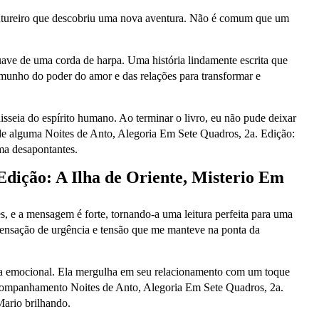
aventureiro que descobriu uma nova aventura. Não é comum que um
ve de uma corda de harpa. Uma história lindamente escrita que
temunho do poder do amor e das relações para transformar e
sseia do espírito humano. Ao terminar o livro, eu não pude deixar
 de alguma Noites de Anto, Alegoria Em Sete Quadros, 2a. Edição:
ma desapontantes.
Edição: A Ilha de Oriente, Misterio Em
s, e a mensagem é forte, tornando-a uma leitura perfeita para uma
a sensação de urgência e tensão que me manteve na ponta da
eitura emocional. Ela mergulha em seu relacionamento com um toque
acompanhamento Noites de Anto, Alegoria Em Sete Quadros, 2a.
Mario brilhando.