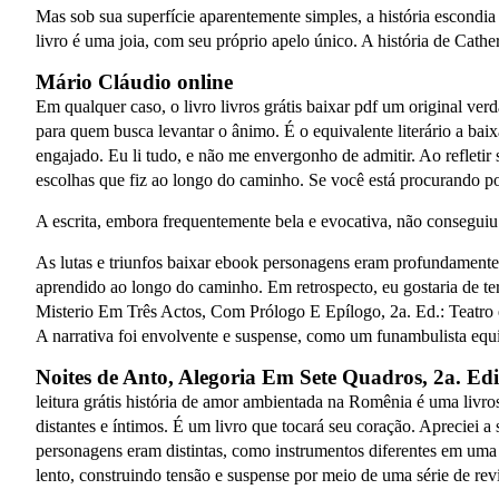
Mas sob sua superfície aparentemente simples, a história escondia 
livro é uma joia, com seu próprio apelo único. A história de Cath
Mário Cláudio online
Em qualquer caso, o livro livros grátis baixar pdf um original verd
para quem busca levantar o ânimo. É o equivalente literário a baix
engajado. Eu li tudo, e não me envergonho de admitir. Ao refletir 
escolhas que fiz ao longo do caminho. Se você está procurando por 
A escrita, embora frequentemente bela e evocativa, não conseguiu 
As lutas e triunfos baixar ebook personagens eram profundamente 
aprendido ao longo do caminho. Em retrospecto, eu gostaria de te
Misterio Em Três Actos, Com Prólogo E Epílogo, 2a. Ed.: Teatro e
A narrativa foi envolvente e suspense, como um funambulista equ
Noites de Anto, Alegoria Em Sete Quadros, 2a. Edi
leitura grátis história de amor ambientada na Romênia é uma livr
distantes e íntimos. É um livro que tocará seu coração. Apreciei 
personagens eram distintas, como instrumentos diferentes em uma 
lento, construindo tensão e suspense por meio de uma série de revir