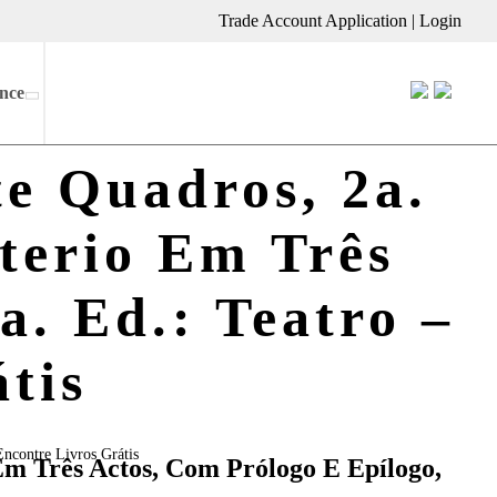
Trade Account Application
|
Login
nce
te Quadros, 2a.
sterio Em Três
a. Ed.: Teatro –
tis
Encontre Livros Grátis
 Em Três Actos, Com Prólogo E Epílogo,