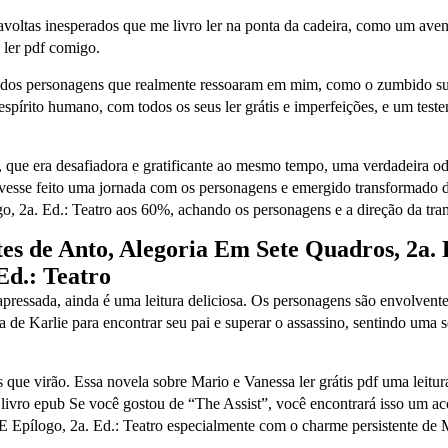
iravoltas inesperados que me livro ler na ponta da cadeira, como um 
o ler pdf comigo.
 dos personagens que realmente ressoaram em mim, como o zumbido sua
espírito humano, com todos os seus ler grátis e imperfeições, e um tes
 que era desafiadora e gratificante ao mesmo tempo, uma verdadeira odi
 tivesse feito uma jornada com os personagens e emergido transformado
o, 2a. Ed.: Teatro aos 60%, achando os personagens e a direção da tra
es de Anto, Alegoria Em Sete Quadros, 2a. 
Ed.: Teatro
apressada, ainda é uma leitura deliciosa. Os personagens são envolvente
ca de Karlie para encontrar seu pai e superar o assassino, sentindo um
 anos que virão. Essa novela sobre Mario e Vanessa ler grátis pdf uma l
livro epub Se você gostou de “The Assist”, você encontrará isso um 
E Epílogo, 2a. Ed.: Teatro especialmente com o charme persistente de 