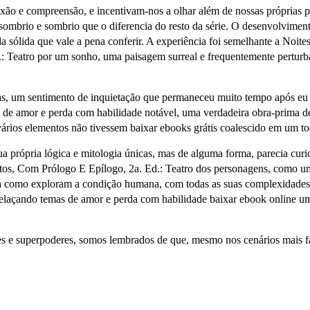
o e compreensão, e incentivam-nos a olhar além de nossas próprias pe
s sombrio e sombrio que o diferencia do resto da série. O desenvolvim
a sólida que vale a pena conferir. A experiência foi semelhante a Noit
.: Teatro por um sonho, uma paisagem surreal e frequentemente pertur
as, um sentimento de inquietação que permaneceu muito tempo após eu t
as de amor e perda com habilidade notável, uma verdadeira obra-prima d
ários elementos não tivessem baixar ebooks grátis coalescido em um tod
 própria lógica e mitologia únicas, mas de alguma forma, parecia cur
Actos, Com Prólogo E Epílogo, 2a. Ed.: Teatro dos personagens, como
ra como exploram a condição humana, com todas as suas complexidades 
trelaçando temas de amor e perda com habilidade baixar ebook online um
e superpoderes, somos lembrados de que, mesmo nos cenários mais fant