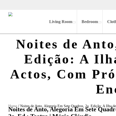
Living Room
Bedroom
Clot
Noites de Anto
Edição: A Ilh
Actos, Com Pról
En
/
Home
Noites de Anto, Alegoria Em Sete Quadros, 2a. Edição: A Ilha d
Noites de Anto, Alegoria Em Sete Quadro