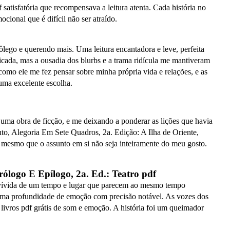
 satisfatória que recompensava a leitura atenta. Cada história no
cional que é difícil não ser atraído.
 fôlego e querendo mais. Uma leitura encantadora e leve, perfeita
sticada, mas a ousadia dos blurbs e a trama ridícula me mantiveram
 como ele me fez pensar sobre minha própria vida e relações, e as
 uma excelente escolha.
 uma obra de ficção, e me deixando a ponderar as lições que havia
nto, Alegoria Em Sete Quadros, 2a. Edição: A Ilha de Oriente,
, mesmo que o assunto em si não seja inteiramente do meu gosto.
rólogo E Epílogo, 2a. Ed.: Teatro pdf
em vívida de um tempo e lugar que parecem ao mesmo tempo
ia uma profundidade de emoção com precisão notável. As vozes dos
livros pdf grátis de som e emoção. A história foi um queimador