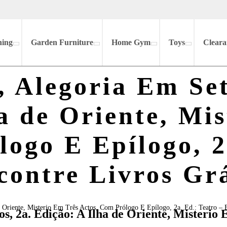
hing
Garden Furniture
Home Gym
Toys
Cleara
, Alegoria Em Se
a de Oriente, Mi
ogo E Epílogo, 2
contre Livros Grá
e Oriente, Misterio Em Três Actos, Com Prólogo E Epílogo, 2a. Ed.: Teatro – 
s, 2a. Edição: A Ilha de Oriente, Misterio