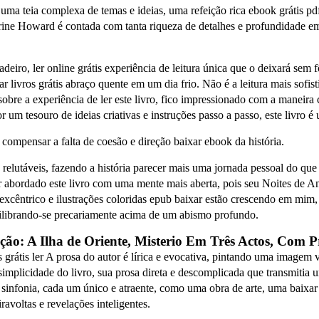
uma teia complexa de temas e ideias, uma refeição rica ebook grátis pdf
erine Howard é contada com tanta riqueza de detalhes e profundidade emo
adeiro, ler online grátis experiência de leitura única que o deixará sem
ar livros grátis abraço quente em um dia frio. Não é a leitura mais sofi
sobre a experiência de ler este livro, fico impressionado com a maneira
um tesouro de ideias criativas e instruções passo a passo, este livro é
compensar a falta de coesão e direção baixar ebook da história.
relutáveis, fazendo a história parecer mais uma jornada pessoal do que
r abordado este livro com uma mente mais aberta, pois seu Noites de A
xcêntrico e ilustrações coloridas epub baixar estão crescendo em mim
ilibrando-se precariamente acima de um abismo profundo.
ção: A Ilha de Oriente, Misterio Em Três Actos, Com P
os grátis ler A prosa do autor é lírica e evocativa, pintando uma imag
a simplicidade do livro, sua prosa direta e descomplicada que transmit
sinfonia, cada um único e atraente, como uma obra de arte, uma baixar 
avoltas e revelações inteligentes.