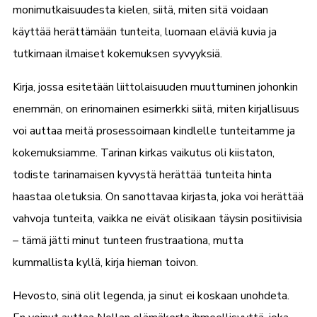
monimutkaisuudesta kielen, siitä, miten sitä voidaan
käyttää herättämään tunteita, luomaan eläviä kuvia ja
tutkimaan ilmaiset kokemuksen syvyyksiä.
Kirja, jossa esitetään liittolaisuuden muuttuminen johonkin
enemmän, on erinomainen esimerkki siitä, miten kirjallisuus
voi auttaa meitä prosessoimaan kindlelle tunteitamme ja
kokemuksiamme. Tarinan kirkas vaikutus oli kiistaton,
todiste tarinamaisen kyvystä herättää tunteita hinta
haastaa oletuksia. On sanottavaa kirjasta, joka voi herättää
vahvoja tunteita, vaikka ne eivät olisikaan täysin positiivisia
– tämä jätti minut tunteen frustraationa, mutta
kummallista kyllä, kirja hieman toivon.
Hevosto, sinä olit legenda, ja sinut ei koskaan unohdeta.