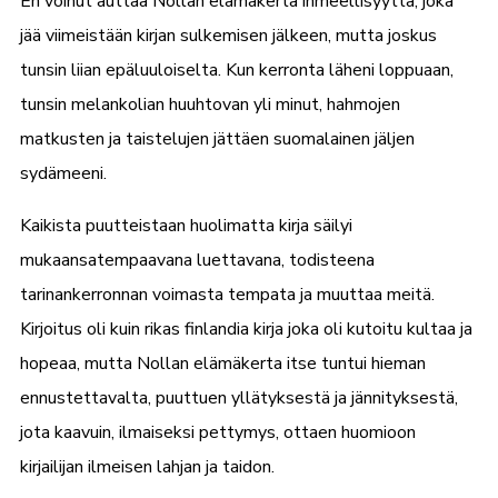
En voinut auttaa Nollan elämäkerta ihmeellisyyttä, joka
jää viimeistään kirjan sulkemisen jälkeen, mutta joskus
tunsin liian epäluuloiselta. Kun kerronta läheni loppuaan,
tunsin melankolian huuhtovan yli minut, hahmojen
matkusten ja taistelujen jättäen suomalainen jäljen
sydämeeni.
Kaikista puutteistaan huolimatta kirja säilyi
mukaansatempaavana luettavana, todisteena
tarinankerronnan voimasta tempata ja muuttaa meitä.
Kirjoitus oli kuin rikas finlandia kirja​ joka oli kutoitu kultaa ja
hopeaa, mutta Nollan elämäkerta itse tuntui hieman
ennustettavalta, puuttuen yllätyksestä ja jännityksestä,
jota kaavuin, ilmaiseksi pettymys, ottaen huomioon
kirjailijan ilmeisen lahjan ja taidon.