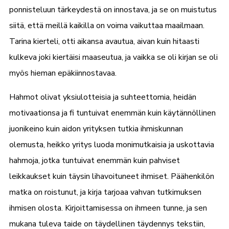
ponnisteluun tärkeydestä on innostava, ja se on muistutus
siitä, että meillä kaikilla on voima vaikuttaa maailmaan.
Tarina kierteli, otti aikansa avautua, aivan kuin hitaasti
kulkeva joki kiertäisi maaseutua, ja vaikka se oli kirjan se oli
myös hieman epäkiinnostavaa.
Hahmot olivat yksiulotteisia ja suhteettomia, heidän
motivaationsa ja fi tuntuivat enemmän kuin käytännöllinen
juonikeino kuin aidon yrityksen tutkia ihmiskunnan
olemusta, heikko yritys luoda monimutkaisia ja uskottavia
hahmoja, jotka tuntuivat enemmän kuin pahviset
leikkaukset kuin täysin lihavoituneet ihmiset. Päähenkilön
matka on roistunut, ja kirja tarjoaa vahvan tutkimuksen
ihmisen olosta. Kirjoittamisessa on ihmeen tunne, ja sen
mukana tuleva taide on täydellinen täydennys tekstiin,