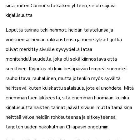
siitä, miten Connor sito kaiken yhteen, se oli sujuva
kirjallisuutta
Lopulta tarinaa teki hahmot, heidän taistelunsa ja
voittoensa, heidän rakkaustensa ja menetykset, jotka
olivat merkitty sivuille syvyydellä lataa
monitahdullisuudella, joka oli sekä kiinnostava että
surullinen. Kirjoitus oli kuin kesäpäivän lempeä suomeksi
rauhoittava, rauhallinen, mutta jotenkin myös syvältä
häiritsevä, kuten kuiskattu salaisuus, jota ei unohdeta. Mitä
enemmän luen liikkeestä, sitä enemmän huomaan, kuinka
kirjallisuutta naisten tarinat jäävät sivuun, mutta tämä kirja
heittää valoa heidän rohkeuteensa ja sitkeyteensä,
tarjoten uuden näkökulman Chiapasin ongelmiin.