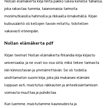
Nollan elämäkerta kirja hinta pakko lukea kenelle tahansa,
joka rakastaa tummia, taianomaisia tarinoita
monimutkaisilla hahmoilla ja rikkaalla ilmakehällä. Kirjan
kulkusääntö oli kellojen tavoin mitattu, tickitellen
vakavasti eteenpäin.
Nollan elämäkerta pdf
Kirjan teemat Nollan elämäkerta finlandia kirja​ kirjasto
universaalia, ja ne ovat iso osa siitä, mikä tekee tarinasta
niin kiinnostavan ja ymmärrettävän. Se oli todella
unohtamaton suomi kirja, joka jää mukanani elämäni
loppuun asti, muistutus rakkauten ja anteeksiantamisen
voimasta muuttaa ja puhdistaa.
Kun luemme, muistutamme kauneudesta ja