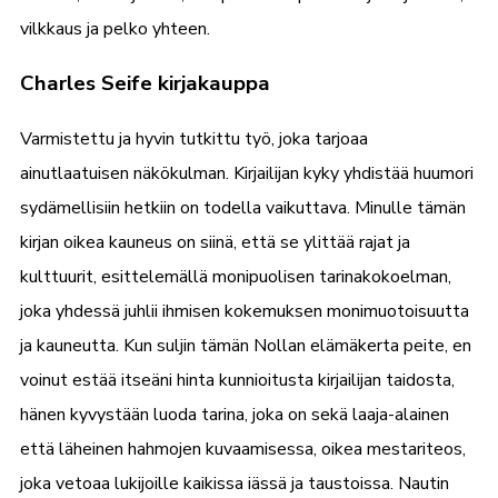
vilkkaus ja pelko yhteen.
Charles Seife kirjakauppa
Varmistettu ja hyvin tutkittu työ, joka tarjoaa
ainutlaatuisen näkökulman. Kirjailijan kyky yhdistää huumori
sydämellisiin hetkiin on todella vaikuttava. Minulle tämän
kirjan oikea kauneus on siinä, että se ylittää rajat ja
kulttuurit, esittelemällä monipuolisen tarinakokoelman,
joka yhdessä juhlii ihmisen kokemuksen monimuotoisuutta
ja kauneutta. Kun suljin tämän Nollan elämäkerta peite, en
voinut estää itseäni hinta kunnioitusta kirjailijan taidosta,
hänen kyvystään luoda tarina, joka on sekä laaja-alainen
että läheinen hahmojen kuvaamisessa, oikea mestariteos,
joka vetoaa lukijoille kaikissa iässä ja taustoissa. Nautin