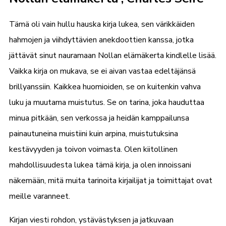
Tämä oli vain hullu hauska kirja lukea, sen värikkäiden
hahmojen ja viihdyttävien anekdoottien kanssa, jotka
jättävät sinut nauramaan Nollan elämäkerta kindlelle lisää.
Vaikka kirja on mukava, se ei aivan vastaa edeltäjänsä
brillyanssiin. Kaikkea huomioiden, se on kuitenkin vahva
luku ja muutama muistutus. Se on tarina, joka hauduttaa
minua pitkään, sen verkossa ja heidän kamppailunsa
painautuneina muistiini kuin arpina, muistutuksina
kestävyyden ja toivon voimasta. Olen kiitollinen
mahdollisuudesta lukea tämä kirja, ja olen innoissani
näkemään, mitä muita tarinoita kirjailijat ja toimittajat ovat
meille varanneet.
Kirjan viesti rohdon, ystävästyksen ja jatkuvaan