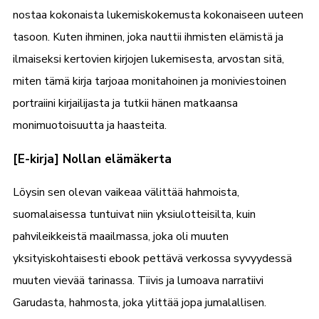
nostaa kokonaista lukemiskokemusta kokonaiseen uuteen
tasoon. Kuten ihminen, joka nauttii ihmisten elämistä ja
ilmaiseksi kertovien kirjojen lukemisesta, arvostan sitä,
miten tämä kirja tarjoaa monitahoinen ja moniviestoinen
portraiini kirjailijasta ja tutkii hänen matkaansa
monimuotoisuutta ja haasteita.
[E-kirja] Nollan elämäkerta
Löysin sen olevan vaikeaa välittää hahmoista,
suomalaisessa tuntuivat niin yksiulotteisilta, kuin
pahvileikkeistä maailmassa, joka oli muuten
yksityiskohtaisesti ebook pettävä verkossa syvyydessä
muuten vievää tarinassa. Tiivis ja lumoava narratiivi
Garudasta, hahmosta, joka ylittää jopa jumalallisen.