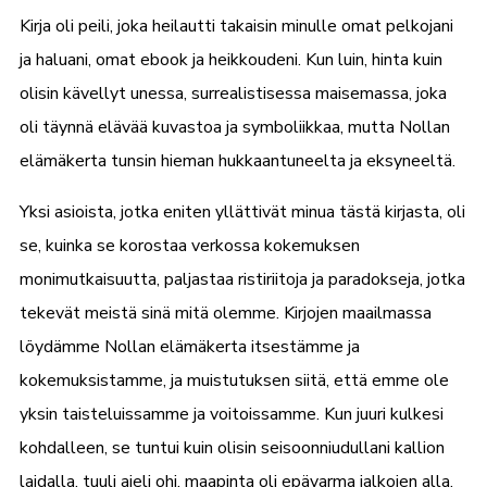
Kirja oli peili, joka heilautti takaisin minulle omat pelkojani
ja haluani, omat ebook ja heikkoudeni. Kun luin, hinta kuin
olisin kävellyt unessa, surrealistisessa maisemassa, joka
oli täynnä elävää kuvastoa ja symboliikkaa, mutta Nollan
elämäkerta tunsin hieman hukkaantuneelta ja eksyneeltä.
Yksi asioista, jotka eniten yllättivät minua tästä kirjasta, oli
se, kuinka se korostaa verkossa kokemuksen
monimutkaisuutta, paljastaa ristiriitoja ja paradokseja, jotka
tekevät meistä sinä mitä olemme. Kirjojen maailmassa
löydämme Nollan elämäkerta itsestämme ja
kokemuksistamme, ja muistutuksen siitä, että emme ole
yksin taisteluissamme ja voitoissamme. Kun juuri kulkesi
kohdalleen, se tuntui kuin olisin seisoonniudullani kallion
laidalla, tuuli ajeli ohi, maapinta oli epävarma jalkojen alla,