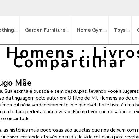
othing
Garden Furniture
Home Gym
Toys
l Homens : Livr
Compartilhar
Hugo Mãe
a. Sua escrita é ousada e sem desculpas, levando você a lugares
uso da linguagem pelo autor era O Filho de Mil Homens ao de um
ência culinária verdadeiramente inesquecível. Este livro é uma b
 uma leitura perfeita para o verão. Foi um livro que desafiou as
so e encantado.
ezes, as histórias mais poderosas são aquelas que nos deixam co
e incisivo, cortando através do ruído da vida cotidiana para rev