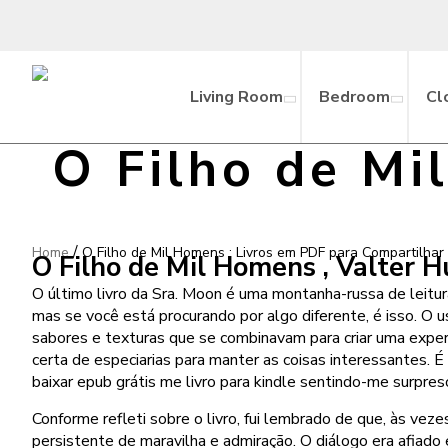
Living Room
Bedroom
Cl
O Filho de Mi
/
Home
O Filho de Mil Homens : Livros em PDF para Compartilhar
O Filho de Mil Homens , Valter 
O último livro da Sra. Moon é uma montanha-russa de leitur
mas se você está procurando por algo diferente, é isso. O 
sabores e texturas que se combinavam para criar uma experi
certa de especiarias para manter as coisas interessantes. É
baixar epub grátis me livro para kindle sentindo-me surpre
Conforme refleti sobre o livro, fui lembrado de que, às v
persistente de maravilha e admiração. O diálogo era afiado 