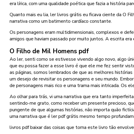
era lírica, com uma qualidade poética que fazia a história
Quanto mais eu lia, ler livros grátis eu ficava ciente da O Fi
narrativa como um batimento cardíaco constante.
Os personagens eram multidimensionais, complexos e defei
amigos que haviam passado por muito juntos. A escrita era
O Filho de Mil Homens pdf
Ao ler, senti como se estivesse vivendo algo novo, algo ún
que eu possa fazer a esse livro é que ele me fez sentir vi
as páginas, somos lembrados de que as melhores história
um desejo de revisitar os personagens e seu mundo. Embor
de personagens mais rico e uma trama mais intricada. Os ele
Ao olhar para trás, vi uma narrativa que era tanto imperfe
sentindo-me grato, como receber um presente precioso, que
pungente de que algumas histórias, não importa quão fictíc
uma narrativa que é ler pdf grátis mesmo tempo profundam
livros pdf baixar das coisas que torna este livro tão envo