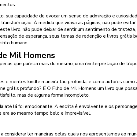
amentos.
to, sua capacidade de evocar um senso de admiração e curiosidad
e transformação. À medida que virava as páginas, não pude evita
 deste livro, não pude deixar de sentir um sentimento de trist
sensação de esperança, seus temas de redenção e livros grátis 
írito humano.
 de Mil Homens
, é apenas que parecia mais do mesmo, uma reinterpretação de tro
ões e mentes kindle maneira tão profunda, e como autores co
line grátis profundo? É O Filho de Mil Homens um livro que poss
atisfeito, mas de alguma forma incompleto.
da até lá foi emocionante. A escrita é envolvente e os personage
 era ao mesmo tempo belo e imprevisível.
 a considerar ler maneiras pelas quais nos apresentamos ao mu