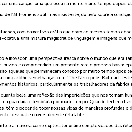
 parecer uma canção, uma que ecoa na mente muito tempo depois de
lho de Mil Homens sutil, mas insistente, do livro sobre a condição
tuosos, com baixar livro grátis que eram ao mesmo tempo ebook
 evocativa, uma mistura magistral de linguagem e imagens que 
ico e inovador, uma perspectiva fresca sobre o mundo que era t
sto, ouvido e compreendido, um presente raro e precioso baixar
s são aquelas que permanecem conosco por muito tempo após te
a compartilhe semelhanças com “The Necropolis Railroad”, est
mentos históricos, particularmente os trabalhadores da fábrica e 
ita quanto bela, uma reflexão das imperfeições que nos tornam hu
 eu guardaria e lembraria por muito tempo. Quando fechei o liv
ias, têm o poder de tocar nossas vidas de maneiras profundas e 
ente pessoal e universalmente relatable.
lvente é a maneira como explora ler online complexidades das re