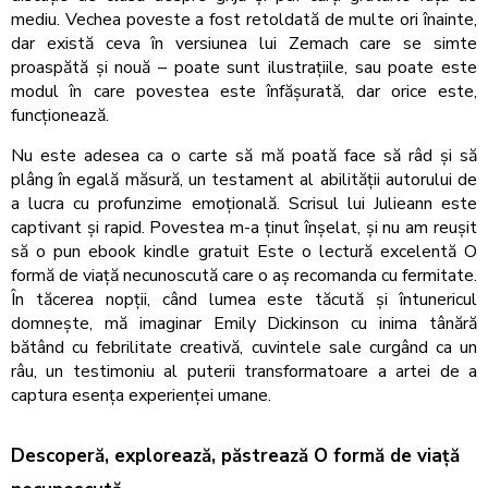
mediu. Vechea poveste a fost retoldată de multe ori înainte,
dar există ceva în versiunea lui Zemach care se simte
proaspătă și nouă – poate sunt ilustrațiile, sau poate este
modul în care povestea este înfășurată, dar orice este,
funcționează.
Nu este adesea ca o carte să mă poată face să râd și să
plâng în egală măsură, un testament al abilității autorului de
a lucra cu profunzime emoțională. Scrisul lui Julieann este
captivant și rapid. Povestea m-a ținut înșelat, și nu am reușit
să o pun ebook kindle gratuit Este o lectură excelentă O
formă de viață necunoscută care o aș recomanda cu fermitate.
În tăcerea nopții, când lumea este tăcută și întunericul
domnește, mă imaginar Emily Dickinson cu inima tânără
bătând cu febrilitate creativă, cuvintele sale curgând ca un
râu, un testimoniu al puterii transformatoare a artei de a
captura esența experienței umane.
Descoperă, explorează, păstrează O formă de viață