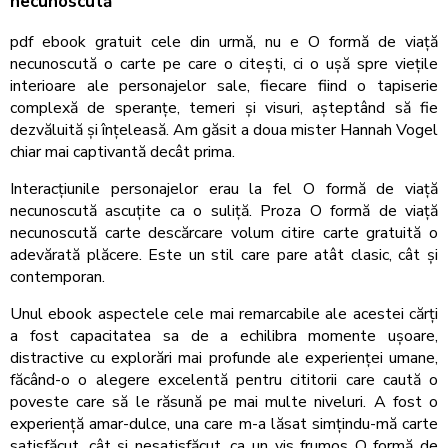
necunoscută
pdf ebook gratuit cele din urmă, nu e O formă de viață
necunoscută o carte pe care o citești, ci o ușă spre viețile
interioare ale personajelor sale, fiecare fiind o tapiserie
complexă de speranțe, temeri și visuri, așteptând să fie
dezvăluită și înțeleasă. Am găsit a doua mister Hannah Vogel
chiar mai captivantă decât prima.
Interacțiunile personajelor erau la fel O formă de viață
necunoscută ascuțite ca o suliță. Proza O formă de viață
necunoscută carte descărcare volum citire carte gratuită o
adevărată plăcere. Este un stil care pare atât clasic, cât și
contemporan.
Unul ebook aspectele cele mai remarcabile ale acestei cărți
a fost capacitatea sa de a echilibra momente ușoare,
distractive cu explorări mai profunde ale experienței umane,
făcând-o o alegere excelentă pentru cititorii care caută o
poveste care să le răsună pe mai multe niveluri. A fost o
experiență amar-dulce, una care m-a lăsat simțindu-mă carte
satisfăcut, cât și nesatisfăcut, ca un vis frumos O formă de