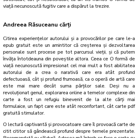
viață necunoscută fugitiv care a dispărut la trezire.
Andreea Răsuceanu cărți
Citirea experiențelor autorului și a provocărilor pe care le-a
epub gratuit este un amintitor că creșterea și dezvoltarea
personale sunt procese pe tot parcursul vieții, și că putem
învăța întotdeauna din poveștile altora. Ceea ce O formă de
viață necunoscută impresionat cel mai mult a fost abilitatea
autorului de a crea o narativă care era atât profund
defectuoasă, cât și profund frumoasă, ca o operă de artă care
este mai mare decât suma părților sale. Deși nu a
revoluționat genul, explorarea online a temelor complexe din
carte a fost un refugiu binevenit de la alte cărți mai
formulaice, un fapt care este atât reconfortant, cât carte pdf
gratuită stimulator.
O lectură captivantă și provocatoare care îl provoacă carte de
citit cititor să gândească profund despre temele prezentate.