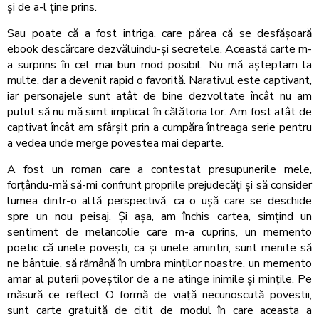
și de a-l ține prins.
Sau poate că a fost intriga, care părea că se desfășoară
ebook descărcare dezvăluindu-și secretele. Această carte m-
a surprins în cel mai bun mod posibil. Nu mă așteptam la
multe, dar a devenit rapid o favorită. Narativul este captivant,
iar personajele sunt atât de bine dezvoltate încât nu am
putut să nu mă simt implicat în călătoria lor. Am fost atât de
captivat încât am sfârșit prin a cumpăra întreaga serie pentru
a vedea unde merge povestea mai departe.
A fost un roman care a contestat presupunerile mele,
forțându-mă să-mi confrunt propriile prejudecăți și să consider
lumea dintr-o altă perspectivă, ca o ușă care se deschide
spre un nou peisaj. Și așa, am închis cartea, simțind un
sentiment de melancolie care m-a cuprins, un memento
poetic că unele povești, ca și unele amintiri, sunt menite să
ne bântuie, să rămână în umbra minților noastre, un memento
amar al puterii poveștilor de a ne atinge inimile și mințile. Pe
măsură ce reflect O formă de viață necunoscută povestii,
sunt carte gratuită de citit de modul în care aceasta a