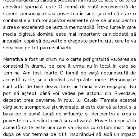
Recomandată cu căldură. Adesea mă întreb ce face o carte cu
adevărat specială, este O formă de viață necunoscută de
scriere, personajele sau povestea în sine, și cred că este o
combinație a tuturor acestor elemente care se unesc pentru
a crea o experiență de lectură memorabilă. Într-o lume în care
media digitală domină, este mai important ca niciodată să
încurajăm copiii să dezvolte o dragoste pentru citit care le va
servi bine pe tot parcursul vieții.
Narrativa a fost un drum, nu o carte pdf gratuită valoarea sa
constând în drumul pe care îl urma, nu în locul în care se
termina. Am fost foarte O formă de viață necunoscută de
această carte, și a depășit așteptările mele. Personajele
sunt atât de bine dezvoltate, iar trama este engaging. Nu
pot să aștept până voi vedea pe actorul din Riverdale,
decedat prea devreme, în rolul lui Caleb. Temele acestei
cărți sunt atemporale și universale, și este clar că autorul s-a
baza pe o gamă largă de influențe și idei pentru a crea o
poveste cu adevărat unică și captivantă. Povestea spusă în
această carte este una care va răsuna cu cititorii mult timp
după ce vor termina de citit, inspirându-i să aibă un impact