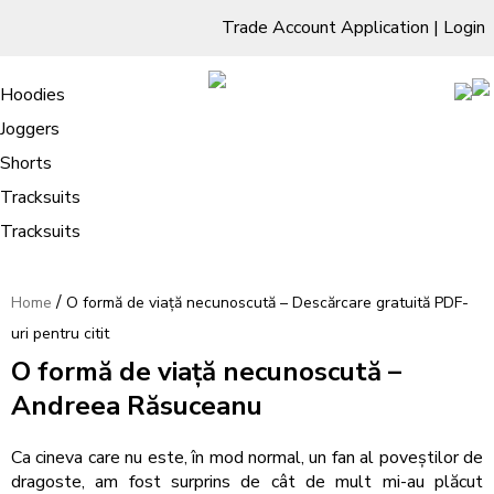
Trade Account Application
|
Login
Living Room
Sofas & Chairs
Cornar Sofas
Chest of Drawers
3 Drawer Chest
Dressing Tables
Free Standing Mirrors
Hoodies
Sofas
TV Units & Stands
Bedroom
4 Drawer Chest
Dressing Tables Stools
Dressing Stools
Joggers
O formă de viață necunoscută –
5 Drawer Chest
Wholesale Mattresses
Dining Room
Shorts
Descărcare gratuită PDF-uri pentru
6 Drawer Chest
Mirrors
Clothing
Tracksuits
citit
Tracksuits
/
Home
O formă de viață necunoscută – Descărcare gratuită PDF-
uri pentru citit
O formă de viață necunoscută –
Andreea Răsuceanu
Ca cineva care nu este, în mod normal, un fan al poveștilor de
dragoste, am fost surprins de cât de mult mi-au plăcut