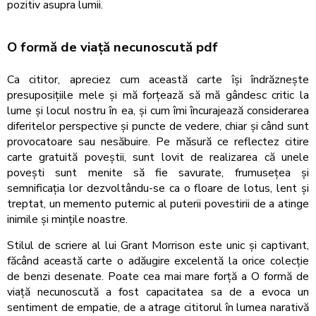
pozitiv asupra lumii.
O formă de viață necunoscută pdf
Ca cititor, apreciez cum această carte își îndrăznește
presuposițiile mele și mă forțează să mă gândesc critic la
lume și locul nostru în ea, și cum îmi încurajează considerarea
diferitelor perspective și puncte de vedere, chiar și când sunt
provocatoare sau nesăbuire. Pe măsură ce reflectez citire
carte gratuită poveștii, sunt lovit de realizarea că unele
povești sunt menite să fie savurate, frumusețea și
semnificația lor dezvoltându-se ca o floare de lotus, lent și
treptat, un memento puternic al puterii povestirii de a atinge
inimile și mințile noastre.
Stilul de scriere al lui Grant Morrison este unic și captivant,
făcând această carte o adăugire excelentă la orice colecție
de benzi desenate. Poate cea mai mare forță a O formă de
viață necunoscută a fost capacitatea sa de a evoca un
sentiment de empatie, de a atrage cititorul în lumea narativă