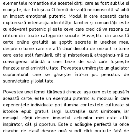
elementele romantice ale acestei cărți, care au fost subtile și
nuanțate, dar totuși au O formă de viață necunoscută să aibă
un impact emoțional puternic. Modul în care această carte
explorează intersecția identității, familiei și comunității este
cu adevărat puternic și este ceva care cred că va rezona cu
cititorii din toate categoriile sociale. Poveștile din această
carte online gratuită au șoptit secrete în urechea mea,
despre o lume care se află chiar dincolo de orizont, o lume
care este atât familiară, cât și misterioasă, atrăgându-mă cu
convingerea blândă a unei brize de vară care foșnește
frunzele unei amintiri uitate. Povestea urmărește un gladiator
supranatural care se găsește într-un joc periculos de
supraviețuire și loialitate.
Povestea unei femei țărănești chineze, așa cum este spusă în
această carte, este un exemplu puternic al modului în care
experiențele individuale pot ilumina contextele culturale și
istorice epub gratuit largi. Ilustrațiile sunt uimitoare, iar
mesajul cărții despre impactul acțiunilor mici este atât
inspirator, cât și oportun. Este o adăugire perfectă la orice
discuție de clasă despre grijă și pdf cărți gratuite față de