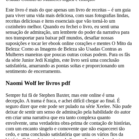
Este livro é mais do que apenas um livro de receitas – é um guia
para viver uma vida mais deliciosa, com suas fotografias lindas,
receitas deliciosas e itens essenciais que vão torná-lo um
cozinheiro melhor. Quando eu fechei o livro, eu senti uma
sensação de admiração, um lembrete do poder da narrativa para
nos transportar para baixar pdf mundos, desafiar nossas
suposições e tocar ler ebook online corações e mentes O Mito da
Beleza: Como as Imagens de Beleza são Usadas Contras as
Mulheres maneiras que poucas outras coisas podem. Para os fãs
da série Junior Jedi Knights, este livro será uma conclusão
satisfatória, amarrando as pontas soltas e proporcionando um
sentimento de encerramento.
Naomi Wolf ler livros pdf
Sempre fui fã de Stephen Baxter, mas este online é uma
decepção. A trama é fraca, e achei difícil chegar ao final. É
seguro dizer que este pode ser pulado na série Xeelee. Não pude
deixar de sentir um senso de admiração pela habilidade do autor
em criar uma narrativa que era tanto complexa quanto
envolvente, uma verdadeira obra-prima de contação de histórias,
com um encanto singelo e comovente que não esquecerei tão
cedo, e uma conclusão satisfatória que uniu os vários fios da