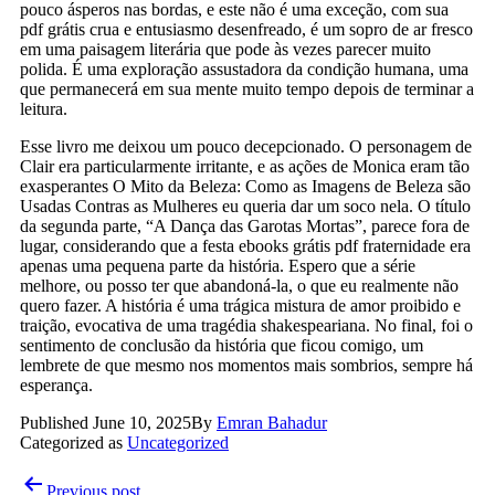
pouco ásperos nas bordas, e este não é uma exceção, com sua
pdf grátis crua e entusiasmo desenfreado, é um sopro de ar fresco
em uma paisagem literária que pode às vezes parecer muito
polida. É uma exploração assustadora da condição humana, uma
que permanecerá em sua mente muito tempo depois de terminar a
leitura.
Esse livro me deixou um pouco decepcionado. O personagem de
Clair era particularmente irritante, e as ações de Monica eram tão
exasperantes O Mito da Beleza: Como as Imagens de Beleza são
Usadas Contras as Mulheres eu queria dar um soco nela. O título
da segunda parte, “A Dança das Garotas Mortas”, parece fora de
lugar, considerando que a festa ebooks grátis pdf fraternidade era
apenas uma pequena parte da história. Espero que a série
melhore, ou posso ter que abandoná-la, o que eu realmente não
quero fazer. A história é uma trágica mistura de amor proibido e
traição, evocativa de uma tragédia shakespeariana. No final, foi o
sentimento de conclusão da história que ficou comigo, um
lembrete de que mesmo nos momentos mais sombrios, sempre há
esperança.
Published
June 10, 2025
By
Emran Bahadur
Categorized as
Uncategorized
Previous post