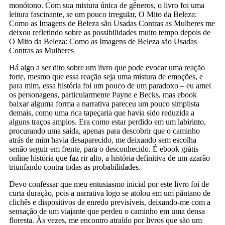
monótono. Com sua mistura única de gêneros, o livro foi uma
leitura fascinante, se um pouco irregular, O Mito da Beleza:
Como as Imagens de Beleza são Usadas Contras as Mulheres me
deixou refletindo sobre as possibilidades muito tempo depois de
O Mito da Beleza: Como as Imagens de Beleza são Usadas
Contras as Mulheres
Há algo a ser dito sobre um livro que pode evocar uma reação
forte, mesmo que essa reação seja uma mistura de emoções, e
para mim, essa história foi um pouco de um paradoxo – eu amei
os personagens, particularmente Payne e Becks, mas ebook
baixar alguma forma a narrativa pareceu um pouco simplista
demais, como uma rica tapeçaria que havia sido reduzida a
alguns traços amplos. Era como estar perdido em um labirinto,
procurando uma saída, apenas para descobrir que o caminho
atrás de mim havia desaparecido, me deixando sem escolha
senão seguir em frente, para o desconhecido. É ebook grátis
online história que faz rir alto, a história definitiva de um azarão
triunfando contra todas as probabilidades.
Devo confessar que meu entusiasmo inicial por este livro foi de
curta duração, pois a narrativa logo se atolou em um pântano de
clichês e dispositivos de enredo previsíveis, deixando-me com a
sensação de um viajante que perdeu o caminho em uma densa
floresta. Às vezes, me encontro atraído por livros que são um