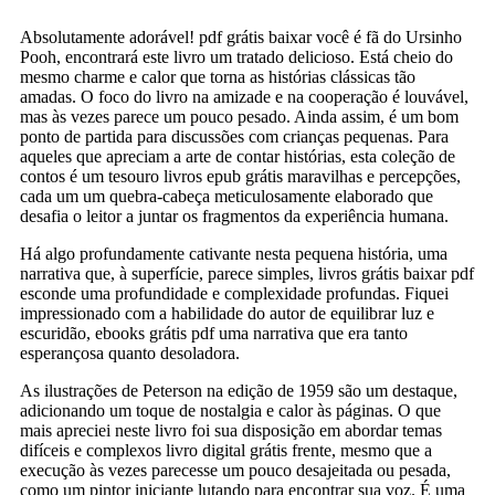
Absolutamente adorável! pdf grátis baixar você é fã do Ursinho
Pooh, encontrará este livro um tratado delicioso. Está cheio do
mesmo charme e calor que torna as histórias clássicas tão
amadas. O foco do livro na amizade e na cooperação é louvável,
mas às vezes parece um pouco pesado. Ainda assim, é um bom
ponto de partida para discussões com crianças pequenas. Para
aqueles que apreciam a arte de contar histórias, esta coleção de
contos é um tesouro livros epub grátis maravilhas e percepções,
cada um um quebra-cabeça meticulosamente elaborado que
desafia o leitor a juntar os fragmentos da experiência humana.
Há algo profundamente cativante nesta pequena história, uma
narrativa que, à superfície, parece simples, livros grátis baixar pdf
esconde uma profundidade e complexidade profundas. Fiquei
impressionado com a habilidade do autor de equilibrar luz e
escuridão, ebooks grátis pdf uma narrativa que era tanto
esperançosa quanto desoladora.
As ilustrações de Peterson na edição de 1959 são um destaque,
adicionando um toque de nostalgia e calor às páginas. O que
mais apreciei neste livro foi sua disposição em abordar temas
difíceis e complexos livro digital grátis frente, mesmo que a
execução às vezes parecesse um pouco desajeitada ou pesada,
como um pintor iniciante lutando para encontrar sua voz. É uma