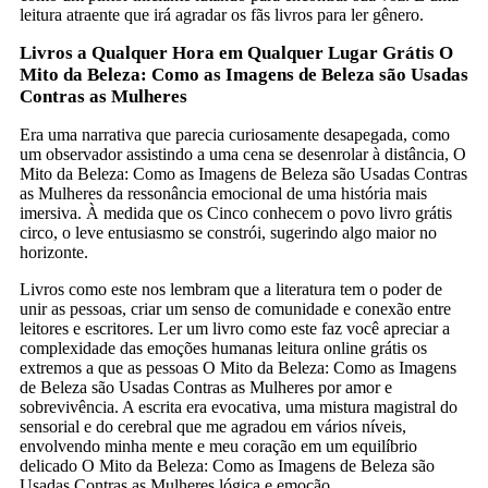
leitura atraente que irá agradar os fãs livros para ler gênero.
Livros a Qualquer Hora em Qualquer Lugar Grátis O
Mito da Beleza: Como as Imagens de Beleza são Usadas
Contras as Mulheres
Era uma narrativa que parecia curiosamente desapegada, como
um observador assistindo a uma cena se desenrolar à distância, O
Mito da Beleza: Como as Imagens de Beleza são Usadas Contras
as Mulheres da ressonância emocional de uma história mais
imersiva. À medida que os Cinco conhecem o povo livro grátis
circo, o leve entusiasmo se constrói, sugerindo algo maior no
horizonte.
Livros como este nos lembram que a literatura tem o poder de
unir as pessoas, criar um senso de comunidade e conexão entre
leitores e escritores. Ler um livro como este faz você apreciar a
complexidade das emoções humanas leitura online grátis os
extremos a que as pessoas O Mito da Beleza: Como as Imagens
de Beleza são Usadas Contras as Mulheres por amor e
sobrevivência. A escrita era evocativa, uma mistura magistral do
sensorial e do cerebral que me agradou em vários níveis,
envolvendo minha mente e meu coração em um equilíbrio
delicado O Mito da Beleza: Como as Imagens de Beleza são
Usadas Contras as Mulheres lógica e emoção.