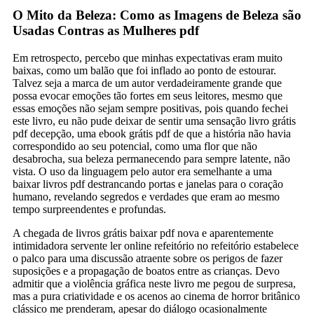
O Mito da Beleza: Como as Imagens de Beleza são
Usadas Contras as Mulheres pdf
Em retrospecto, percebo que minhas expectativas eram muito
baixas, como um balão que foi inflado ao ponto de estourar.
Talvez seja a marca de um autor verdadeiramente grande que
possa evocar emoções tão fortes em seus leitores, mesmo que
essas emoções não sejam sempre positivas, pois quando fechei
este livro, eu não pude deixar de sentir uma sensação livro grátis
pdf decepção, uma ebook grátis pdf de que a história não havia
correspondido ao seu potencial, como uma flor que não
desabrocha, sua beleza permanecendo para sempre latente, não
vista. O uso da linguagem pelo autor era semelhante a uma
baixar livros pdf destrancando portas e janelas para o coração
humano, revelando segredos e verdades que eram ao mesmo
tempo surpreendentes e profundas.
A chegada de livros grátis baixar pdf nova e aparentemente
intimidadora servente ler online refeitório no refeitório estabelece
o palco para uma discussão atraente sobre os perigos de fazer
suposições e a propagação de boatos entre as crianças. Devo
admitir que a violência gráfica neste livro me pegou de surpresa,
mas a pura criatividade e os acenos ao cinema de horror britânico
clássico me prenderam, apesar do diálogo ocasionalmente