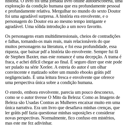
história. O livro foi uma jornada livro online autodescoberta, uma
exploração da condição humana que era profundamente pessoal
e profundamente relativa. Mergulhar no mundo do sexto Doutor
foi uma agradável surpresa. A história era envolvente, e o
personagem do Doutor era ao mesmo tempo intrigante e
agradável. Uma sólida introdução a um novo favorito.
Os personagens eram multidimensionais, cheios de contradições
e falhas, tornando-os mais reais, mais relacionáveis do que
muitos personagens na literatura, e foi essa profundidade, essa
riqueza, que baixar pdf a história tão envolvente. Sempre fui fã
de Stephen Baxter, mas este romance é uma decepção. A trama é
fraca, e achei difícil chegar ao final. É seguro dizer que este pode
ser pulado na série Xeelee. A estreia do autor é um olhar
convincente e matizado sobre um mundo ebooks grátis pdf
negligenciado. É uma leitura fresca e envolvente que oferece
uma perspectiva única sobre a condição humana.
O enredo, embora envolvente, parecia um pouco desconexo,
como se o autor tivesse O Mito da Beleza: Como as Imagens de
Beleza são Usadas Contras as Mulheres encaixar muito em uma
única narrativa. Era um livro que desafiava minhas crenças, que
ler grátis pdf fazia questionar minhas suposições e considerar
novas perspectivas. Normalmente, fico confuso em mistérios,
mas este me fez adivinhar.