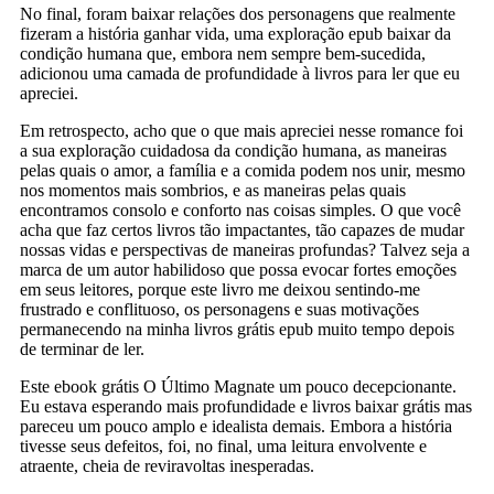
No final, foram baixar relações dos personagens que realmente
fizeram a história ganhar vida, uma exploração epub baixar da
condição humana que, embora nem sempre bem-sucedida,
adicionou uma camada de profundidade à livros para ler que eu
apreciei.
Em retrospecto, acho que o que mais apreciei nesse romance foi
a sua exploração cuidadosa da condição humana, as maneiras
pelas quais o amor, a família e a comida podem nos unir, mesmo
nos momentos mais sombrios, e as maneiras pelas quais
encontramos consolo e conforto nas coisas simples. O que você
acha que faz certos livros tão impactantes, tão capazes de mudar
nossas vidas e perspectivas de maneiras profundas? Talvez seja a
marca de um autor habilidoso que possa evocar fortes emoções
em seus leitores, porque este livro me deixou sentindo-me
frustrado e conflituoso, os personagens e suas motivações
permanecendo na minha livros grátis epub muito tempo depois
de terminar de ler.
Este ebook grátis O Último Magnate um pouco decepcionante.
Eu estava esperando mais profundidade e livros baixar grátis mas
pareceu um pouco amplo e idealista demais. Embora a história
tivesse seus defeitos, foi, no final, uma leitura envolvente e
atraente, cheia de reviravoltas inesperadas.