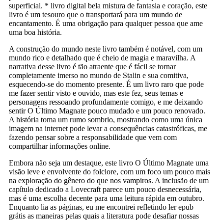
superficial. * livro digital bela mistura de fantasia e coração, este
livro é um tesouro que o transportará para um mundo de
encantamento. É uma obrigação para qualquer pessoa que ame
uma boa história.
A construção do mundo neste livro também é notável, com um
mundo rico e detalhado que é cheio de magia e maravilha. A
narrativa desse livro é tão atraente que é fácil se tornar
completamente imerso no mundo de Stalin e sua comitiva,
esquecendo-se do momento presente. É um livro raro que pode
me fazer sentir visto e ouvido, mas este fez, seus temas e
personagens ressoando profundamente comigo, e me deixando
sentir O Último Magnate pouco mudado e um pouco renovado.
A história toma um rumo sombrio, mostrando como uma única
imagem na internet pode levar a consequências catastróficas, me
fazendo pensar sobre a responsabilidade que vem com
compartilhar informações online.
Embora não seja um destaque, este livro O Último Magnate uma
visão leve e envolvente do folclore, com um foco um pouco mais
na exploração do gênero do que nos vampiros. A inclusão de um
capítulo dedicado a Lovecraft parece um pouco desnecessária,
mas é uma escolha decente para uma leitura rápida em outubro.
Enquanto lia as páginas, eu me encontrei refletindo ler epub
grátis as maneiras pelas quais a literatura pode desafiar nossas