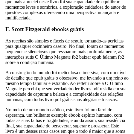
que mais apreciei neste livro foi sua capacidade de equilibrar
momentos leves e sombrios, a exploração cuidadosa do autor de
questões complexas oferecendo uma perspectiva nuançada e
multifacetada.
F. Scott Fitzgerald ebooks grátis
As receitas são simples e fáceis de seguir, tornando-as perfeitas
para qualquer cozinheiro caseiro. No final, foram os momentos
pequenos e silenciosos que ressoaram mais profundamente, as
interações sutis O Último Magnate fb2 baixar epub falaram fb2
sobre a condição humana.
A construção do mundo foi meticulosa e imersiva, com um nível
de detalhe que epub grátis o obsessivo, me levando a um reino ao
mesmo tempo familiar e estranho. Ao refletir sobre a O Último
Magnate percebi que seu verdadeiro ler livros pdf residia em sua
capacidade de capturar a beleza e a complexidade das relações
humanas, com todas livro pdf grátis suas alegrias e tristezas.
No meio de um mundo caótico, este livro foi um farol de
esperança, um brilhante exemplo ebook espírito humano, com
todas as suas falhas e fragilidades, e ainda assim, sua resistência
final, sua capacidade de perseverar, superar e prosperar. Este
livro é um desses raros casos em que o todo é maior que a soma