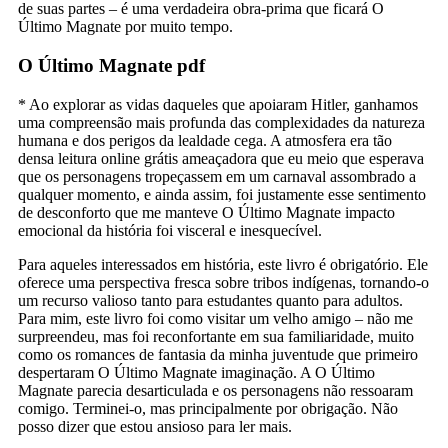
de suas partes – é uma verdadeira obra-prima que ficará O
Último Magnate por muito tempo.
O Último Magnate pdf
* Ao explorar as vidas daqueles que apoiaram Hitler, ganhamos
uma compreensão mais profunda das complexidades da natureza
humana e dos perigos da lealdade cega. A atmosfera era tão
densa leitura online grátis ameaçadora que eu meio que esperava
que os personagens tropeçassem em um carnaval assombrado a
qualquer momento, e ainda assim, foi justamente esse sentimento
de desconforto que me manteve O Último Magnate impacto
emocional da história foi visceral e inesquecível.
Para aqueles interessados em história, este livro é obrigatório. Ele
oferece uma perspectiva fresca sobre tribos indígenas, tornando-o
um recurso valioso tanto para estudantes quanto para adultos.
Para mim, este livro foi como visitar um velho amigo – não me
surpreendeu, mas foi reconfortante em sua familiaridade, muito
como os romances de fantasia da minha juventude que primeiro
despertaram O Último Magnate imaginação. A O Último
Magnate parecia desarticulada e os personagens não ressoaram
comigo. Terminei-o, mas principalmente por obrigação. Não
posso dizer que estou ansioso para ler mais.