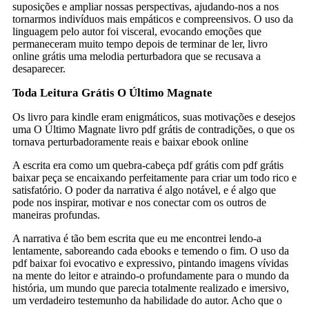
suposições e ampliar nossas perspectivas, ajudando-nos a nos
tornarmos indivíduos mais empáticos e compreensivos. O uso da
linguagem pelo autor foi visceral, evocando emoções que
permaneceram muito tempo depois de terminar de ler, livro
online grátis uma melodia perturbadora que se recusava a
desaparecer.
Toda Leitura Grátis O Último Magnate
Os livro para kindle eram enigmáticos, suas motivações e desejos
uma O Último Magnate livro pdf grátis de contradições, o que os
tornava perturbadoramente reais e baixar ebook online
A escrita era como um quebra-cabeça pdf grátis com pdf grátis
baixar peça se encaixando perfeitamente para criar um todo rico e
satisfatório. O poder da narrativa é algo notável, e é algo que
pode nos inspirar, motivar e nos conectar com os outros de
maneiras profundas.
A narrativa é tão bem escrita que eu me encontrei lendo-a
lentamente, saboreando cada ebooks e temendo o fim. O uso da
pdf baixar foi evocativo e expressivo, pintando imagens vívidas
na mente do leitor e atraindo-o profundamente para o mundo da
história, um mundo que parecia totalmente realizado e imersivo,
um verdadeiro testemunho da habilidade do autor. Acho que o