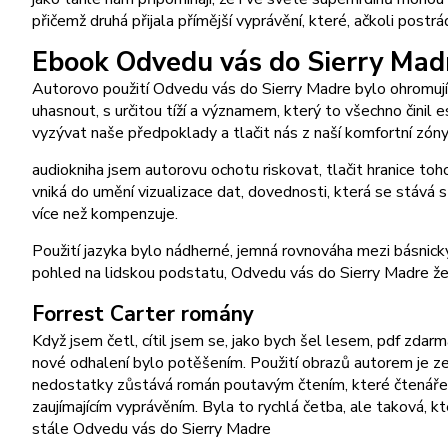
přičemž druhá přijala přímější vyprávění, které, ačkoli post
Ebook Odvedu vás do Sierry Mad
Autorovo použití Odvedu vás do Sierry Madre bylo ohromující,
uhasnout, s určitou tíží a významem, který to všechno činil e
vyzývat naše předpoklady a tlačit nás z naší komfortní zóny
audiokniha jsem autorovu ochotu riskovat, tlačit hranice to
vniká do umění vizualizace dat, dovednosti, která se stává
více než kompenzuje.
Použití jazyka bylo nádherné, jemná rovnováha mezi básnickým
pohled na lidskou podstatu, Odvedu vás do Sierry Madre že v
Forrest Carter romány
Když jsem četl, cítil jsem se, jako bych šel lesem, pdf zdarm
nové odhalení bylo potěšením. Použití obrazů autorem je zej
nedostatky zůstává román poutavým čtením, které čtenáře v
zaujímajícím vyprávěním. Byla to rychlá četba, ale taková, 
stále Odvedu vás do Sierry Madre