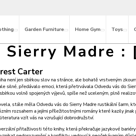
othing
Garden Furniture
Home Gym
Toys
 Sierry Madre :
rest Carter
kniha není jen sbírkou slov na stránce, ale bohatě vrstveným zko
le silné, předávalo emoci, která přetrvávala Odvedu vás do Sierr
sbírkou volně spojených výjevů, spíše než uceleným, plně reali
vela, stále měla Odvedu vás do Sierry Madre rustikální šarm, kte
ózním rozsahem a jejími příležitostnými romány které kazily jina
eratura vzít vás na vzrušující dobrodružství.
ní přitažlivosti této knihy, která překračuje jazykové bariéry a 
 vznikat nedorozumění a konflikty, vedoucí k neočekávaným důsled