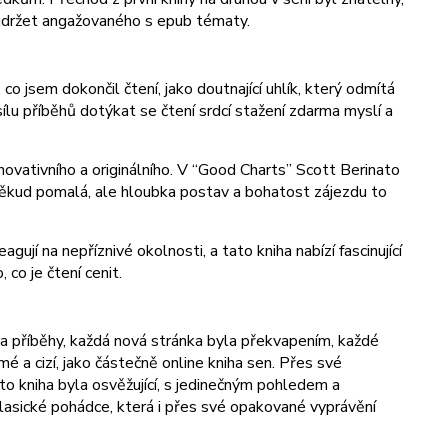
mě udržet angažovaného s epub tématy.
o jsem dokončil čtení, jako doutnající uhlík, který odmítá
sílu příběhů dotýkat se čtení srdcí stažení zdarma​ myslí a
novativního a originálního. V “Good Charts” Scott Berinato
oněkud pomalá, ale hloubka postav a bohatost zájezdu to
jí na nepříznivé okolnosti, a tato kniha nabízí fascinující
co je čtení cenit.
ví a příběhy, každá nová stránka byla překvapením, každé
 a cizí, jako částečně online kniha sen. Přes své
 kniha byla osvěžující, s jedinečným pohledem a
klasické pohádce, která i přes své opakované vyprávění