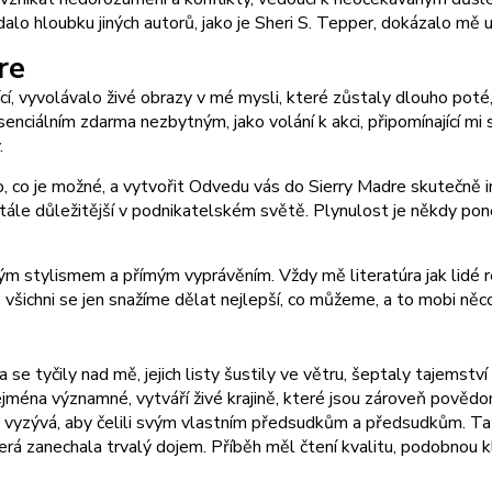
rádalo hloubku jiných autorů, jako je Sheri S. Tepper, dokázalo 
re
 vyvolávalo živé obrazy v mé mysli, které zůstaly dlouho poté, c
senciálním zdarma nezbytným, jako volání k akci, připomínající mi 
.
ho, co je možné, a vytvořit Odvedu vás do Sierry Madre skutečně i
 stále důležitější v podnikatelském světě. Plynulost je někdy p
 stylismem a přímým vyprávěním. Vždy mě literatúra jak lidé reagu
šichni se jen snažíme dělat nejlepší, co můžeme, a to mobi něco, 
a se tyčily nad mě, jejich listy šustily ve větru, šeptaly tajemst
ména významné, vytváří živé krajině, které jsou zároveň povědomé
yzývá, aby čelili svým vlastním předsudkům a předsudkům. Tato
která zanechala trvalý dojem. Příběh měl čtení kvalitu, podobnou 