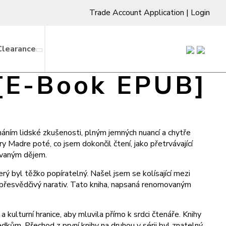
Trade Account Application
|
Login
Clearance
 [E-Book EPUB]
umáním lidské zkušenosti, plným jemných nuancí a chytře
y Madre poté, co jsem dokončil čtení, jako přetrvávající
zovaným dějem.
rý byl těžko popíratelný. Našel jsem se kolísající mezi
k přesvědčivý narativ. Tato kniha, napsaná renomovaným
kulturní hranice, aby mluvila přímo k srdci čtenáře. Knihy
kům. Přechod z první knihy na druhou v sérii byl znatelný,