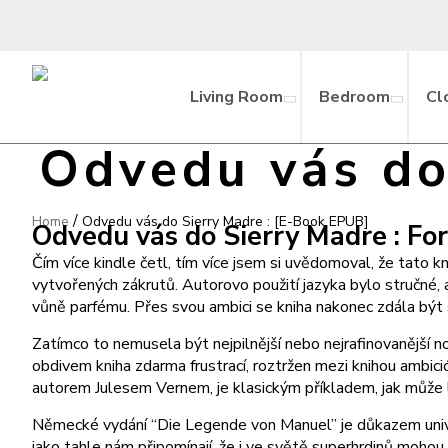
Living Room
Bedroom
Cl
Odvedu vás do
/
Home
Odvedu vás do Sierry Madre : [E-Book EPUB]
Odvedu vás do Sierry Madre : For
Čím více kindle četl, tím více jsem si uvědomoval, že tato 
vytvořených zákrutů. Autorovo použití jazyka bylo stručné, a
vůně parfému. Přes svou ambici se kniha nakonec zdála být 
Zatímco to nemusela být nejpilnější nebo nejrafinovanější no
obdivem kniha zdarma frustrací, roztržen mezi knihou ambici
autorem Julesem Vernem, je klasickým příkladem, jak může lit
Německé vydání “Die Legende von Manuel” je důkazem univerzál
jako tahle nám připomínají, že i ve světě superhrdinů mohou