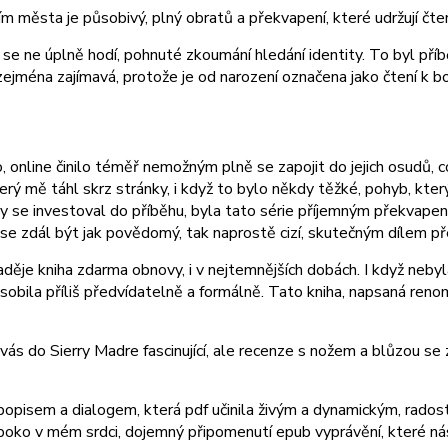
m města je působivý, plný obratů a překvapení, které udržují čte
e se ne úplně hodí, pohnuté zkoumání hledání identity. To byl příb
jména zajímavá, protože je od narození označena jako čtení k bo
, online činilo téměř nemožným plně se zapojit do jejich osudů, 
ý mě táhl skrz stránky, i když to bylo někdy těžké, pohyb, který by
m, aby se investoval do příběhu, byla tato série příjemným překv
se zdál být jak povědomý, tak naprostě cizí, skutečným dílem př
 naděje kniha zdarma obnovy, i v nejtemnějších dobách. I když neby
působila příliš předvídatelně a formálně. Tato kniha, napsaná r
ás do Sierry Madre fascinující, ale recenze s nožem a blůzou se z
popisem a dialogem, která pdf učinila živým a dynamickým, radost
luboko v mém srdci, dojemný připomenutí epub vyprávění, které 