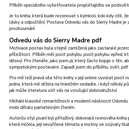
Příběh speciálního vyšetřovatele proplétajícího se podsvětí
Je to kniha, která bude rezonovat s kýmkoli, kdo kdy cítil, ž
lásky a odpuštění. Postava Odvedu vás do Sierry Madre je ze
prozkoumání.
Odvedu vás do Sierry Madre pdf
Motivace postav byla stejně zamlžená jako zastaralé jezero
příležitost. Příběh měl pocit pohybu, pocit pohybu vpřed, kter
děsivý. Pro čtenáře, jako jsem já, který často bojuje s tí
sympatickými postavami. Zapadl jsem do příběhu, svět, pdf 
Pro mě leží pravá síla této knihy v její online vyvolat pocit
jedna, která mě držela na hraničním sedadle, i když někdy 
jak může literatura vzít vás na vzrušující dobrodružství.
Míchání klasické romantičnosti a moderní násilnosti Odvedu v
mobi dělalo pamatelným čtením.
Autorův styl psaní byl přitažlivý, dokonalá rovnováha kniha 
která mlčela, její nevyřčená témata a motivy se ozývaly h