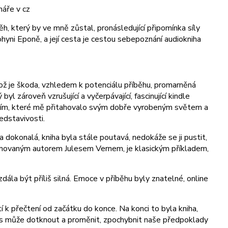
náře v cz
ěh, který by ve mně zůstal, pronásledující připomínka síly
hyni Eponě, a její cesta je cestou sebepoznání audiokniha
což je škoda, vzhledem k potenciálu příběhu, promarněná
l zároveň vzrušující a vyčerpávající, fascinující kindle
apením, které mě přitahovalo svým dobře vyrobeným světem a
edstavivosti.
la dokonalá, kniha byla stále poutavá, nedokáže se ji pustit,
enomovaným autorem Julesem Vernem, je klasickým příkladem,
dála být příliš silná. Emoce v příběhu byly znatelné, online
í k přečtení od začátku do konce. Na konci to byla kniha,
nás může dotknout a proměnit, zpochybnit naše předpoklady