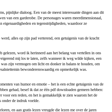
s, pijnlijke dialoog. Een van de meest interessante dingen aan dit
bouwen van een garderobe. De personages waren meerdimensionaal,
hun eigenaardigheden en tegenstrijdigheden, waardoor ze
werd, alles op zijn pad verterend, een getuigenis van de kracht
 gelezen, word ik herinnerd aan het belang van vertellen in ons
igerend mij los te laten, zelfs wanneer ik weg wilde kijken, een
k was zijn vermogen om licht en donker in balans te houden, om
 desalniettemin bewonderenswaardig en opmerkelijk was.
omenten van humor en emotie – het is een echte getuigenis van de
n hebben gehad, besef ik dat ze één pdf downloaden gemeen hebben:
r voor een reden, en het is gemakkelijk te zien waarom het de
ns onder de indruk voelde.
rloren, en aan gratis lezen vreugde die lezen me over de jaren