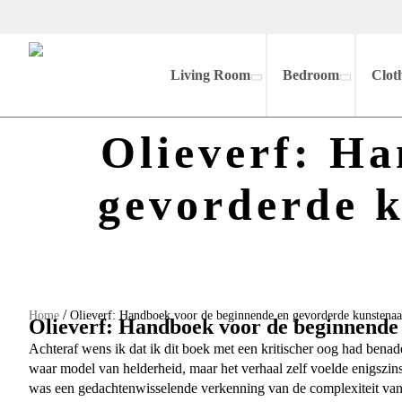
Living Room
Bedroom
Clot
Olieverf: Ha
gevorderde k
/
Home
Olieverf: Handboek voor de beginnende en gevorderde kunstenaar
Olieverf: Handboek voor de beginnende 
Achteraf wens ik dat ik dit boek met een kritischer oog had benad
waar model van helderheid, maar het verhaal zelf voelde enigszins 
was een gedachtenwisselende verkenning van de complexiteit van m