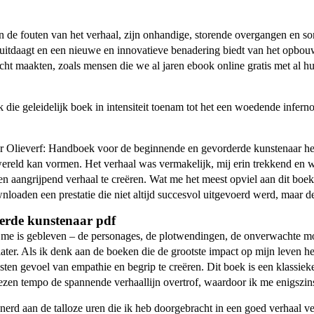
 de fouten van het verhaal, zijn onhandige, storende overgangen en som
ijl uitdaagt en een nieuwe en innovatieve benadering biedt van het op
echt maakten, zoals mensen die we al jaren ebook online gratis met al 
e geleidelijk boek in intensiteit toenam tot het een woedende inferno 
er Olieverf: Handboek voor de beginnende en gevorderde kunstenaar heb
ereld kan vormen. Het verhaal was vermakelijk, mij erin trekkend en we
n aangrijpend verhaal te creëren. Wat me het meest opviel aan dit boe
wnloaden een prestatie die niet altijd succesvol uitgevoerd werd, maar
erde kunstenaar pdf
ij me is gebleven – de personages, de plotwendingen, de onverwachte m
n later. Als ik denk aan de boeken die de grootste impact op mijn leve
en gevoel van empathie en begrip te creëren. Dit boek is een klassieke
s lezen tempo de spannende verhaallijn overtrof, waardoor ik me enigszi
nerd aan de talloze uren die ik heb doorgebracht in een goed verhaal ve