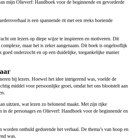
rs van mijn Olieverf: Handboek voor de beginnende en gevorderde
urdersverhaal is een spannende rit met een reeks boeiende
racht om lezers op diepe wijze te inspireren en motiveren. Dit
t complexe, maar het is zeker aangenaam. Dit boek is ongelooflijk
s goed onderzocht en op een duidelijke, toegankelijke manier
naar
soneren bij lezers. Hoewel het idee intrigerend was, voelde de
achtig middel voor persoonlijke groei, omdat het ons blootstelt aan
en.
an uitzien, wat lezen zo belonend maakt. Met zijn rijke
ken in de personages en Olieverf: Handboek voor de beginnende en
am worden onthuld gedurende het verhaal. De thema’s van hoop en
rend was.