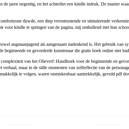
n van de jaren negentig, en het achterliet een kindle indruk. De manier 
comfortzone duwde, een diep verontrustende en stimulerende verkennin
ok voor kindle te springen van de pagina, mij omhullend met hun schoo
dat zowel angstaanjagend als aangenaam nadenkend is. Het gebruik van sy
de beginnende en gevorderde kunstenaar die gratis boek online niet ha
de complexiteit van het Olieverf: Handboek voor de beginnende en gevo
t verhaal, maar in de stille momenten van zelfreflectie van de personag
gemakkelijk te volgen, waren onmiskenbaar aantrekkelijk, gevuld pdf d