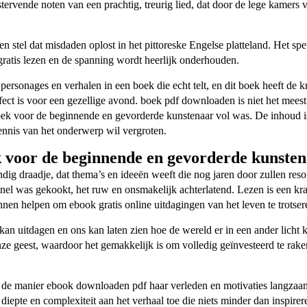
gstervende noten van een prachtig, treurig lied, dat door de lege kame
stel dat misdaden oplost in het pittoreske Engelse platteland. Het spe
atis lezen en de spanning wordt heerlijk onderhouden.
ersonages en verhalen in een boek die echt telt, en dit boek heeft de k
fect is voor een gezellige avond. boek pdf downloaden is niet het mees
oek voor de beginnende en gevorderde kunstenaar vol was. De inhoud i
ennis van het onderwerp wil vergroten.
k voor de beginnende en gevorderde kunste
evendig draadje, dat thema’s en ideeën weeft die nog jaren door zullen re
e snel was gekookt, het ruw en onsmakelijk achterlatend. Lezen is een kr
en helpen om ebook gratis online uitdagingen van het leven te trotser
an uitdagen en ons kan laten zien hoe de wereld er in een ander licht k
nze geest, waardoor het gemakkelijk is om volledig geïnvesteerd te ra
er de manier ebook downloaden pdf haar verleden en motivaties langza
iepte en complexiteit aan het verhaal toe die niets minder dan inspire