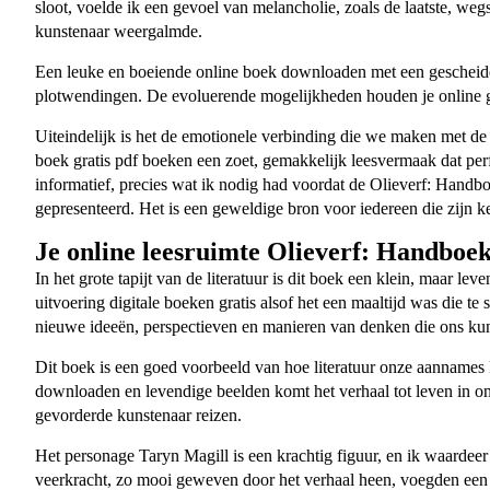
sloot, voelde ik een gevoel van melancholie, zoals de laatste, we
kunstenaar weergalmde.
Een leuke en boeiende online boek downloaden met een gescheiden 
plotwendingen. De evoluerende mogelijkheden houden je online gr
Uiteindelijk is het de emotionele verbinding die we maken met de p
boek gratis pdf boeken een zoet, gemakkelijk leesvermaak dat per
informatief, precies wat ik nodig had voordat de Olieverf: Handb
gepresenteerd. Het is een geweldige bron voor iedereen die zijn k
Je online leesruimte Olieverf: Handboe
In het grote tapijt van de literatuur is dit boek een klein, maar l
uitvoering digitale boeken gratis alsof het een maaltijd was die t
nieuwe ideeën, perspectieven en manieren van denken die ons kunn
Dit boek is een goed voorbeeld van hoe literatuur onze aannames k
downloaden en levendige beelden komt het verhaal tot leven in o
gevorderde kunstenaar reizen.
Het personage Taryn Magill is een krachtig figuur, en ik waarde
veerkracht, zo mooi geweven door het verhaal heen, voegden een d