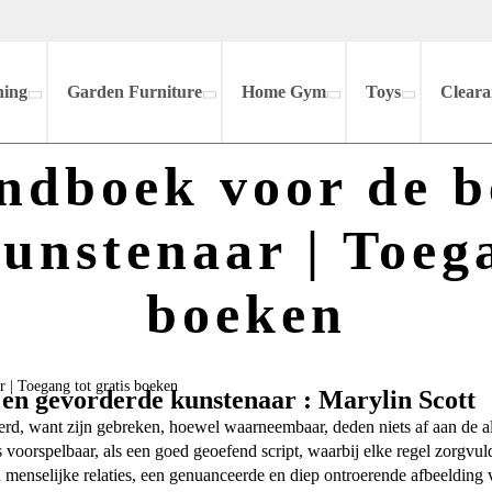
hing
Garden Furniture
Home Gym
Toys
Cleara
ndboek voor de 
unstenaar | Toega
boeken
 | Toegang tot gratis boeken
en gevorderde kunstenaar : Marylin Scott
erd, want zijn gebreken, hoewel waarneembaar, deden niets af aan de alg
voorspelbaar, als een goed geoefend script, waarbij elke regel zorgvuld
enselijke relaties, een genuanceerde en diep ontroerende afbeelding va