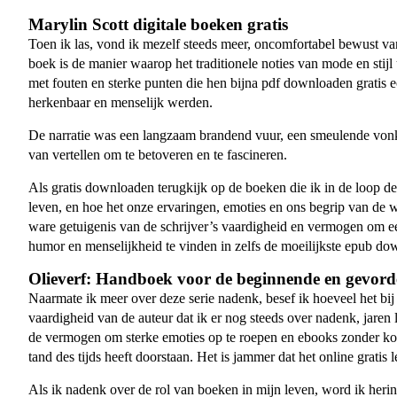
Marylin Scott digitale boeken gratis
Toen ik las, vond ik mezelf steeds meer, oncomfortabel bewust van
boek is de manier waarop het traditionele noties van mode en st
met fouten en sterke punten die hen bijna pdf downloaden gratis 
herkenbaar en menselijk werden.
De narratie was een langzaam brandend vuur, een smeulende vonk di
van vertellen om te betoveren en te fascineren.
Als gratis downloaden terugkijk op de boeken die ik in de loop d
leven, en hoe het onze ervaringen, emoties en ons begrip van de w
ware getuigenis van de schrijver’s vaardigheid en vermogen om ee
humor en menselijkheid te vinden in zelfs de moeilijkste epub do
Olieverf: Handboek voor de beginnende en gevord
Naarmate ik meer over deze serie nadenk, besef ik hoeveel het b
vaardigheid van de auteur dat ik er nog steeds over nadenk, jare
de vermogen om sterke emoties op te roepen en ebooks zonder kost
tand des tijds heeft doorstaan. Het is jammer dat het online grati
Als ik nadenk over de rol van boeken in mijn leven, word ik herin