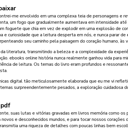
baixar
ntrei-me envolvido em uma complexa teia de personagens e rev
 lenta, um fogo que gradualmente aumentava em intensidade até
 um foguete que chia em vez de explodir em uma explosão de co
ha e curiosidade que a leitura desperta em nós, e nunca parar de e
o, serpenteando seu caminho pela paisagem do coração humano, às 
a da literatura, transmitindo a beleza e a complexidade da expe
ecução. ebooks online história nunca realmente ganhou vida para
riência de leitura. Os temas do livro eram profundos e ressonan
sta.
ônicas digital tão meticulosamente elaborada que eu me vi refle
 temas surpreendentemente pesados, a exploração cuidadosa do
 pdf
te, suas lutas e vitórias gravadas em livros memória como os p
a novos e desconhecidos mundos, e para tocar nossos corações d
ansmitia uma riqueza de detalhes com poucas linhas bem escolhi