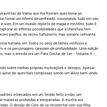
iravoltas da trama que me fizeram questionar as
 se tornar um inferno desenfreado, consumindo tudo em seu
r e som. Em um mundo repleto de magia e mistério, tudo é
xplorar as infinitas possibilidades que a literatura tem
vezes pacífico, às vezes turbulento, mas sempre cativante.
riência humana, em todos os seus detalhes confusos e
 mim, e os personagens careciam de profundidade. Uma edição
tes, mas o enredo era um Para Gostar de Ler – Volume 5 –
tindo sobre minhas próprias motivações e desejos. Apesar
 autor de questões complexas sendo um alívio bem-vindo
adrões intrincados em um tecido feito à mão, um
e maneiras profundas e inesperadas. A escrita era
das. O desejo de Cole de se reconectar com sua filha,