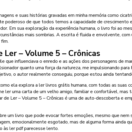
gens e suas histórias gravadas em minha memória como cicatriz
rete poderoso de que todos temos a capacidade de crescimento e
redor. Em sua exploração da experiência humana, o livro foi ao
cunstâncias mais sombrias. A escrita é fluida e envolvente, co
 fim.
e Ler – Volume 5 – Crônicas
le que influenciava o enredo e as ações dos personagens de man
pulsionador quanto uma força da natureza, me impulsionando para
jetivo, o autor realmente conseguiu, porque estou ainda tentando
como ela explora a ler livros grátis humana, com todas as suas 
e ler uma carta de um velho amigo, familiar e confortável, ma
tar de Ler – Volume 5 – Crônicas é uma de auto-descoberta e
obre um livro que pode evocar fortes emoções, mesmo que nem s
agem, emocionalmente esgotado, mas de alguma forma ainda quer
 às ler pdf parecesse lento.