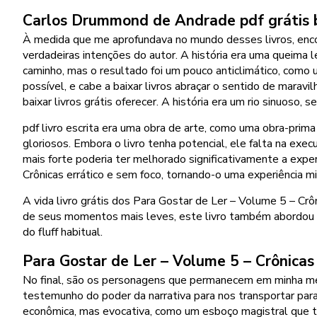
Carlos Drummond de Andrade pdf grátis 
À medida que me aprofundava no mundo desses livros, enco
verdadeiras intenções do autor. A história era uma queima
caminho, mas o resultado foi um pouco anticlimático, como
possível, e cabe a baixar livros abraçar o sentido de maravil
baixar livros grátis oferecer. A história era um rio sinuos
pdf livro escrita era uma obra de arte, como uma obra-prim
gloriosos. Embora o livro tenha potencial, ele falta na ex
mais forte poderia ter melhorado significativamente a expe
Crônicas errático e sem foco, tornando-o uma experiência mi
A vida livro grátis dos Para Gostar de Ler – Volume 5 – Cr
de seus momentos mais leves, este livro também abordou
do fluff habitual.
Para Gostar de Ler – Volume 5 – Crônicas
No final, são os personagens que permanecem em minha men
testemunho do poder da narrativa para nos transportar par
econômica, mas evocativa, como um esboço magistral que tr