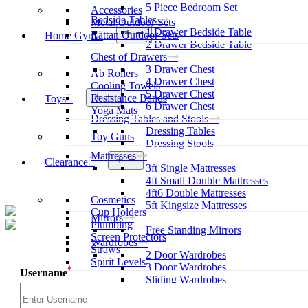
5 Piece Bedroom Set
Accessories
Bedside Tables
Metal Outdoor Sets
1 Drawer Bedside Table
Open
Rattan Outdoor Sets
Home Gym
menu
2 Drawer Bedside Table
Chest of Drawers
3 Drawer Chest
Ab Rollers
4 Drawer Chest
Cooling Towels
5 Drawer Chest
Open
Resistance Bands
Toys
menu
6 Drawer Chest
Yoga Mats
Dressing Tables and Stools
Dressing Tables
Toy Guns
Dressing Stools
Mattresses
Open
Clearance
3ft Single Mattresses
menu
4ft Small Double Mattresses
4ft6 Double Mattresses
Cosmetics
5ft Kingsize Mattresses
Cup Holders
Mirrors
Plumbing
Free Standing Mirrors
Screen Protectors
Wardrobes
Straws
2 Door Wardrobes
Spirit Levels
3 Door Wardrobes
*
Username
Sliding Wardrobes