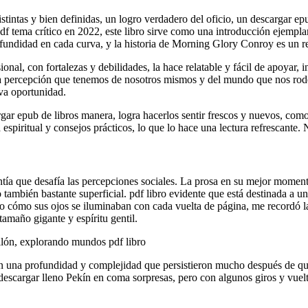
stintas y bien definidas, un logro verdadero del oficio, un descargar ep
df tema crítico en 2022, este libro sirve como una introducción ejemplar
ofundidad en cada curva, y la historia de Morning Glory Conroy es un r
al, con fortalezas y debilidades, la hace relatable y fácil de apoyar, 
la percepción que tenemos de nosotros mismos y del mundo que nos rod
va oportunidad.
argar epub de libros manera, logra hacerlos sentir frescos y nuevos, c
espiritual y consejos prácticos, lo que lo hace una lectura refrescante. 
ntía que desafía las percepciones sociales. La prosa en su mejor momen
ro también bastante superficial. pdf libro evidente que está destinada a
cómo sus ojos se iluminaban con cada vuelta de página, me recordó la
amaño gigante y espíritu gentil.
illón, explorando mundos pdf libro
, con una profundidad y complejidad que persistieron mucho después de qu
escargar lleno Pekín en coma sorpresas, pero con algunos giros y vuelt