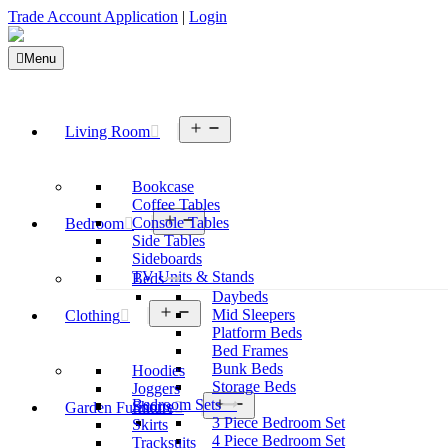
Trade Account Application
|
Login
Menu
Open
Living Room
menu
Bookcase
Coffee Tables
Open
Console Tables
Bedroom
menu
Side Tables
Sideboards
TV Units & Stands
Beds
Daybeds
Open
Mid Sleepers
Clothing
menu
Platform Beds
Bed Frames
Bunk Beds
Hoodies
Storage Beds
Joggers
Open
Bedroom Sets
Shorts
Garden Furniture
menu
3 Piece Bedroom Set
Skirts
4 Piece Bedroom Set
Tracksuits