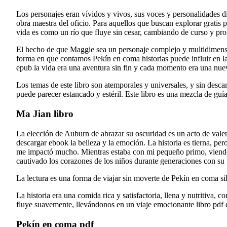
Los personajes eran vívidos y vivos, sus voces y personalidades di
obra maestra del oficio. Para aquellos que buscan explorar gratis p
vida es como un río que fluye sin cesar, cambiando de curso y pr
El hecho de que Maggie sea un personaje complejo y multidimension
forma en que contamos Pekín en coma historias puede influir en 
epub la vida era una aventura sin fin y cada momento era una nue
Los temas de este libro son atemporales y universales, y sin desc
puede parecer estancado y estéril. Este libro es una mezcla de guía 
Ma Jian libro
La elección de Auburn de abrazar su oscuridad es un acto de vale
descargar ebook la belleza y la emoción. La historia es tierna, pe
me impactó mucho. Mientras estaba con mi pequeño primo, viendo 
cautivado los corazones de los niños durante generaciones con su t
La lectura es una forma de viajar sin moverte de Pekín en coma s
La historia era una comida rica y satisfactoria, llena y nutritiva
fluye suavemente, llevándonos en un viaje emocionante libro pdf d
Pekín en coma pdf