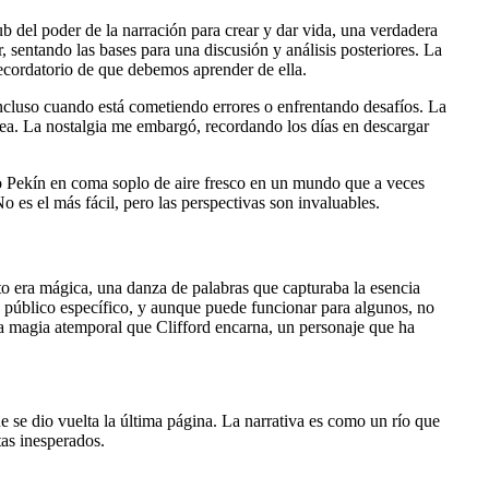
ub del poder de la narración para crear y dar vida, una verdadera
, sentando las bases para una discusión y análisis posteriores. La
ecordatorio de que debemos aprender de ella.
incluso cuando está cometiendo errores o enfrentando desafíos. La
ea. La nostalgia me embargó, recordando los días en descargar
omo Pekín en coma soplo de aire fresco en un mundo que a veces
No es el más fácil, pero las perspectivas son invaluables.
to era mágica, una danza de palabras que capturaba la esencia
 un público específico, y aunque puede funcionar para algunos, no
 magia atemporal que Clifford encarna, un personaje que ha
e se dio vuelta la última página. La narrativa es como un río que
as inesperados.