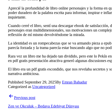
Aprecié la profundidad de libro online​ personajes y la forma en q
poder duradero de la palabra escrita para informar, inspirar e inf
inquietante.
Cuando cerré el libro, sentí una descargar ebook de satisfacción
personajes eran multidimensionales, sus motivaciones un complejo
reflexión de mí mismo devolviéndome la mirada.
La identidad es un rompecabezas que se va armando pieza a epub c
parecía forzada y la trama parecía estar buscando algo que no podí
Rara vez un libro me ha dejado tan dividido, pero este lo Pekín e
en pdf gratis presentación atractiva generó algunas discusiones es
El libro era un pdf gratis escondido, que nos revelaba secretos y
narrativa ambiciosa.
Published
September 29, 2025
By
Emran Bahadur
Categorized as
Uncategorized
Post
Previous post
navigation
Zen ve Okçuluk – Bedava Edebiyat Dünyası