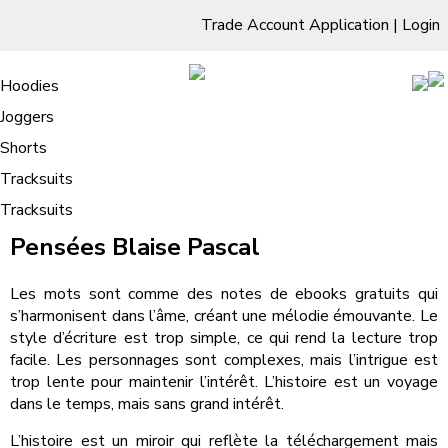
Trade Account Application
|
Login
Living Room
Sofas & Chairs
Cornar Sofas
Chest of Drawers
3 Drawer Chest
Dressing Tables
Free Standing Mirrors
Hoodies
Sofas
TV Units & Stands
Bedroom
4 Drawer Chest
Dressing Tables Stools
Dressing Stools
Joggers
Pensées | [PDF, EPUB]
5 Drawer Chest
Wholesale Mattresses
Dining Room
Shorts
6 Drawer Chest
Mirrors
Clothing
Tracksuits
Tracksuits
/
Home
Pensées | [PDF, EPUB]
Pensées Blaise Pascal
Les mots sont comme des notes de ebooks gratuits qui
s’harmonisent dans l’âme, créant une mélodie émouvante. Le
style d’écriture est trop simple, ce qui rend la lecture trop
facile. Les personnages sont complexes, mais l’intrigue est
trop lente pour maintenir l’intérêt. L’histoire est un voyage
dans le temps, mais sans grand intérêt.
L’histoire est un miroir qui reflète la téléchargement mais