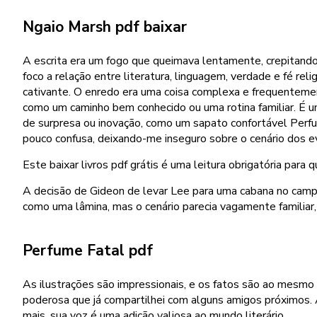
Ngaio Marsh pdf baixar
A escrita era um fogo que queimava lentamente, crepitando
foco a relação entre literatura, linguagem, verdade e fé re
cativante. O enredo era uma coisa complexa e frequentement
como um caminho bem conhecido ou uma rotina familiar. É u
de surpresa ou inovação, como um sapato confortável Perfum
pouco confusa, deixando-me inseguro sobre o cenário dos 
Este baixar livros pdf grátis é uma leitura obrigatória para
A decisão de Gideon de levar Lee para uma cabana no campo
como uma lâmina, mas o cenário parecia vagamente familiar
Perfume Fatal pdf
As ilustrações são impressionais, e os fatos são ao mesmo 
poderosa que já compartilhei com alguns amigos próximos. A 
mais, sua voz é uma adição valiosa ao mundo literário.