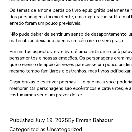
Os temas de amor e perda do livro epub grátis belamente
dos personagens foi excelente, uma exploração sutil e mult
enredo foram um pouco previsíveis.
Não pude deixar de sentir um senso de desapontamento, uma
materializar, deixando apenas um céu cinza e sem graça.
Em muitos aspectos, este livro é uma carta de amor à palav
pensamentos e nossas emoções. Os personagens eram multid
que o elenco de apoio às vezes parecesse um pouco unidime
mesmo tempo familiares e estranhos, mas livros pdf baixar a
Caçar bruxas e escrever poemas — o que mais você poderia 
melhorar. Os personagens são excêntricos e cativantes, e 
costumamos ver e um prazer de ler.
Published
July 19, 2025
By
Emran Bahadur
Categorized as
Uncategorized