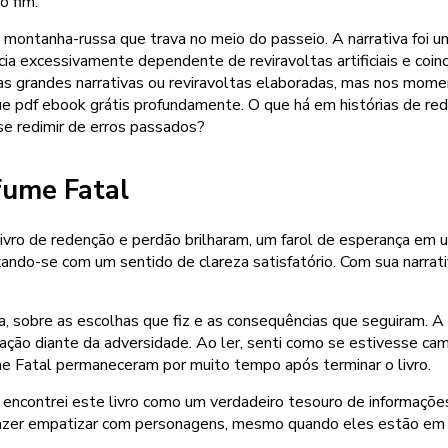
o fim.
ma montanha-russa que trava no meio do passeio. A narrativa foi 
ia excessivamente dependente de reviravoltas artificiais e coi
as grandes narrativas ou reviravoltas elaboradas, mas nos mome
que pdf ebook grátis profundamente. O que há em histórias de r
e redimir de erros passados?
fume Fatal
ivro de redenção e perdão brilharam, um farol de esperança em 
o-se com um sentido de clareza satisfatório. Com sua narrativa
da, sobre as escolhas que fiz e as consequências que seguiram. A
ação diante da adversidade. Ao ler, senti como se estivesse cami
 Fatal permaneceram por muito tempo após terminar o livro.
encontrei este livro como um verdadeiro tesouro de informações 
 fazer empatizar com personagens, mesmo quando eles estão em 