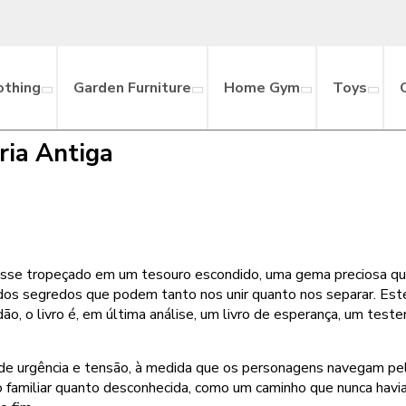
othing
Garden Furniture
Home Gym
Toys
ria Antiga
tivesse tropeçado em um tesouro escondido, uma gema preciosa q
s segredos que podem tanto nos unir quanto nos separar. Este fo
o, o livro é, em última análise, um livro de esperança, um teste
df de urgência e tensão, à medida que os personagens navegam pel
 familiar quanto desconhecida, como um caminho que nunca havia 