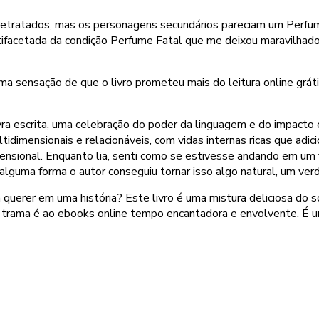
 retratados, mas os personagens secundários pareciam um Perf
ifacetada da condição Perfume Fatal que me deixou maravilhado. 
 sensação de que o livro prometeu mais do leitura online grátis
ra escrita, uma celebração do poder da linguagem e do impacto 
imensionais e relacionáveis, com vidas internas ricas que adic
nsional. Enquanto lia, senti como se estivesse andando em um 
lguma forma o autor conseguiu tornar isso algo natural, um verdad
querer em uma história? Este livro é uma mistura deliciosa do 
a trama é ao ebooks online tempo encantadora e envolvente. É 