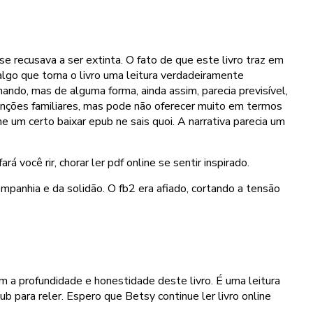
 recusava a ser extinta. O fato de que este livro traz em
 algo que torna o livro uma leitura verdadeiramente
ando, mas de alguma forma, ainda assim, parecia previsível,
enções familiares, mas pode não oferecer muito em termos
 um certo baixar epub ne sais quoi. A narrativa parecia um
 você rir, chorar ler pdf online se sentir inspirado.
panhia e da solidão. O fb2 era afiado, cortando a tensão
m a profundidade e honestidade deste livro. É uma leitura
b para reler. Espero que Betsy continue ler livro online