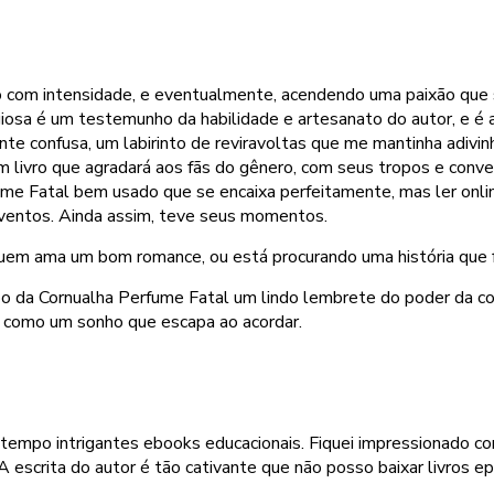
 com intensidade, e eventualmente, acendendo uma paixão que se
ligiosa é um testemunho da habilidade e artesanato do autor, e é
e confusa, um labirinto de reviravoltas que me mantinha adivinh
m livro que agradará aos fãs do gênero, com seus tropos e conv
e Fatal bem usado que se encaixa perfeitamente, mas ler online
eventos. Ainda assim, teve seus momentos.
 quem ama um bom romance, ou está procurando uma história que fará
 da Cornualha Perfume Fatal um lindo lembrete do poder da com
, como um sonho que escapa ao acordar.
tempo intrigantes ebooks educacionais. Fiquei impressionado co
escrita do autor é tão cativante que não posso baixar livros epu