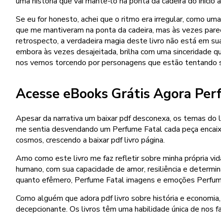
uma história que vai mantê-lo na ponta da cadeira do início a
Se eu for honesto, achei que o ritmo era irregular, como u
que me mantiveram na ponta da cadeira, mas às vezes parec
retrospecto, a verdadeira magia deste livro não está em su
embora às vezes desajeitada, brilha com uma sinceridade 
nos vemos torcendo por personagens que estão tentando s
Acesse eBooks Grátis Agora Per
Apesar da narrativa um baixar pdf desconexa, os temas do l
me sentia desvendando um Perfume Fatal cada peça encaixand
cosmos, crescendo a baixar pdf livro página.
Amo como este livro me faz refletir sobre minha própria vi
humano, com sua capacidade de amor, resiliência e determin
quanto efêmero, Perfume Fatal imagens e emoções Perfume
Como alguém que adora pdf livro sobre história e economia, 
decepcionante. Os livros têm uma habilidade única de nos