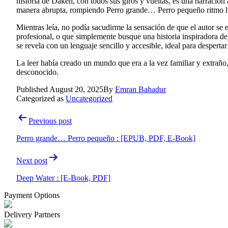
historia de Daken, con todos sus giros y vueltas, es una narración 
manera abrupta, rompiendo Perro grande… Perro pequeño ritmo libr
Mientras leía, no podía sacudirme la sensación de que el autor se es
profesional, o que simplemente busque una historia inspiradora de 
se revela con un lenguaje sencillo y accesible, ideal para desperta
La leer había creado un mundo que era a la vez familiar y extra
desconocido.
Published
August 20, 2025
By
Emran Bahadur
Categorized as
Uncategorized
Post
Previous post
navigation
Perro grande… Perro pequeño : [EPUB, PDF, E-Book]
Next post
Deep Water : [E-Book, PDF]
Payment Options
Delivery Partners