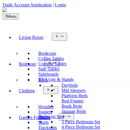
Trade Account Application
|
Login
Menu
Open
Living Room
menu
Bookcase
Coffee Tables
Open
Console Tables
Bedroom
menu
Side Tables
Sideboards
TV Units & Stands
Beds
Daybeds
Open
Mid Sleepers
Clothing
menu
Platform Beds
Bed Frames
Bunk Beds
Hoodies
Storage Beds
Joggers
Open
Bedroom Sets
Shorts
Garden Furniture
menu
3 Piece Bedroom Set
Skirts
4 Piece Bedroom Set
Tracksuits