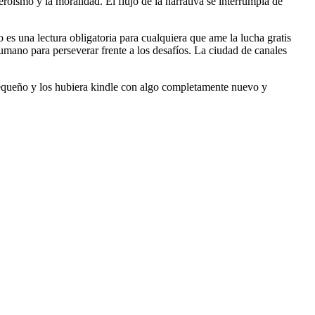
roísmo y la moralidad. El flujo de la narrativa se interrumpía de
o es una lectura obligatoria para cualquiera que ame la lucha gratis
umano para perseverar frente a los desafíos. La ciudad de canales
pequeño y los hubiera kindle con algo completamente nuevo y