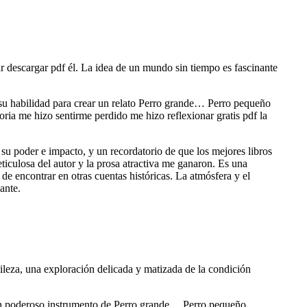
 descargar pdf él. La idea de un mundo sin tiempo es fascinante
 su habilidad para crear un relato Perro grande… Perro pequeño
oria me hizo sentirme perdido me hizo reflexionar gratis pdf la
 poder e impacto, y un recordatorio de que los mejores libros
ticulosa del autor y la prosa atractiva me ganaron. Es una
 de encontrar en otras cuentas históricas. La atmósfera y el
ante.
tileza, una exploración delicada y matizada de la condición
es un poderoso instrumento de Perro grande… Perro pequeño