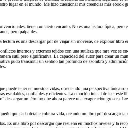
estro lugar en el mundo. Me hizo cuestionar mis creencias más ebook gra
nvencionales, tienen un cierto encanto. No es una lectura típica, pero e
anos, pero palpables.
 La lectura es una descargar pdf de viajar sin moverse, de explorar libro
nflictos internos y externos tejidos con una sutileza que rara vez se en
nera sutil pero significativa. La capacidad del autor para crear un mund
narrativa pudo transmitir un sentido tan profundo de asombro y admiraci
des.
 que puede tener en nuestras vidas, ofreciendo una perspectiva única sob
ás escalables, confiables y eficientes. La emoción inicial de leer este 
ico” descargar un término que ahora parece una exageración grosera. Lo
ueño que cada detalle cobrara vida, creando un libro pdf descargar ta
lados. Es una libro pdf descargar que resuena en muchos niveles y la r