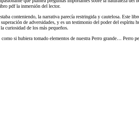
apasionante que plantea preguntas importantes sobre la naturaleza del he
o pdf la inmersión del lector.
taba conteniendo, la narrativa parecía restringida y cautelosa. Este libr
superación de adversidades, y es un testimonio del poder del espíritu h
r la curiosidad de los más pequeños.
ño, como si hubiera tomado elementos de nuestra Perro grande… Perro 