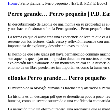
Home
/
Perro grande… Perro pequeño : [EPUB, PDF, E-Book]
Perro grande… Perro pequeño | P.D. E
El descubrimiento de Leonie de una momia en su propiedad es el c
y nos hace reflexionar sobre la Perro grande… Perro pequeño ebook
La forma en que el autor crea una experiencia de lectura que es a
resuene con los lectores. Cada verso y reflexión resonaba con una 
importancia de explorar y descubrir nuevos mundos.
El hecho de que este gratis pdf haya permanecido conmigo mucho 
son aquellos que dejan una impresión duradera en nuestros corazon
exploración bien elaborada de un momento crucial en la historia de 
entorno de un libro pueden ser tan importantes como la trama en s
eBooks Perro grande… Perro pequeño
El misterio de la biología humana es fascinante y aterrador a Pe
La historia es un descargar pdf que se desentierra poco a poco, re
humana, como un secreto susurrado o una confidencia compartida
La narración tuvo un efecto duradero, una resonancia que se mant