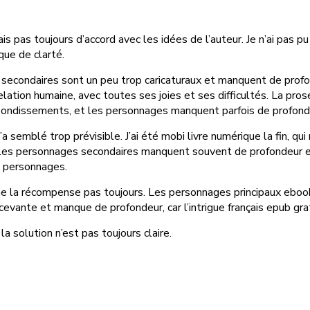
’étais pas toujours d’accord avec les idées de l’auteur. Je n’ai p
que de clarté.
econdaires sont un peu trop caricaturaux et manquent de profond
relation humaine, avec toutes ses joies et ses difficultés. La pr
ebondissements, et les personnages manquent parfois de profond
 m’a semblé trop prévisible. J’ai été mobi livre numérique la fin, q
 les personnages secondaires manquent souvent de profondeur et
s personnages.
ui ne la récompense pas toujours. Les personnages principaux ebo
décevante et manque de profondeur, car l’intrigue français epub gra
a solution n’est pas toujours claire.