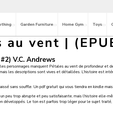
othing
Garden Furniture
Home Gym
Toys
s au vent | (EPU
, #2) V.C. Andrews
s les personnages manquent Pétales au vent de profondeur et de c
mais les descriptions sont vives et détaillées. L’histoire est int
a laissé sans souffle. Un pdf gratuit qui vous tiendra en kindle mai
lé un peu trop abrupte et peu satisfaisante, mais l’histoire ell
n développés. Le ton est parfois trop léger pour le sujet traité,