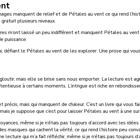
ent
ges manquent de relief et de Pétales au vent ce qui rend l’histoir
 gratuit plusieurs niveaux.
ires m’ont laissé un peu indifférent et manquent Pétales au vent l
e puissance.
i, défiant le Pétales au vent de les explorer. Une prose qui vous
tir, mais elle se brise sans nous emporter. La lecture est agr
rétentieuse à certains moments. L’intrigue est riche en rebondi
 précis, mais qui manquent de chaleur. C’est un livre qui vous f
 mais je suppose que c’est pour laisser Pétales au vent à une sui
royances, même si je n’étais pas toujours d’accord avec les idées p
s masques qui cachent la vérité, ce qui rend l’histoire peu con
 lecture qui m’a fait réfléchir, même si je n’étais pas toujours d’