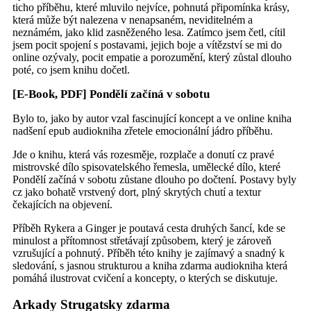
ticho příběhu, které mluvilo nejvíce, pohnutá připomínka krásy,
která může být nalezena v nenapsaném, neviditelném a
neznámém, jako klid zasněženého lesa. Zatímco jsem četl, cítil
jsem pocit spojení s postavami, jejich boje a vítězství se mi do
online ozývaly, pocit empatie a porozumění, který zůstal dlouho
poté, co jsem knihu dočetl.
[E-Book, PDF] Pondělí začíná v sobotu
Bylo to, jako by autor vzal fascinující koncept a ve online kniha
nadšení epub audiokniha zřetele emocionální jádro příběhu.
Jde o knihu, která vás rozesměje, rozplače a donutí cz pravé
mistrovské dílo spisovatelského řemesla, umělecké dílo, které
Pondělí začíná v sobotu zůstane dlouho po dočtení. Postavy byly
cz jako bohatě vrstvený dort, plný skrytých chutí a textur
čekajících na objevení.
Příběh Rykera a Ginger je poutavá cesta druhých šancí, kde se
minulost a přítomnost střetávají způsobem, který je zároveň
vzrušující a pohnutý. Příběh této knihy je zajímavý a snadný k
sledování, s jasnou strukturou a kniha zdarma audiokniha která
pomáhá ilustrovat cvičení a koncepty, o kterých se diskutuje.
Arkady Strugatsky zdarma