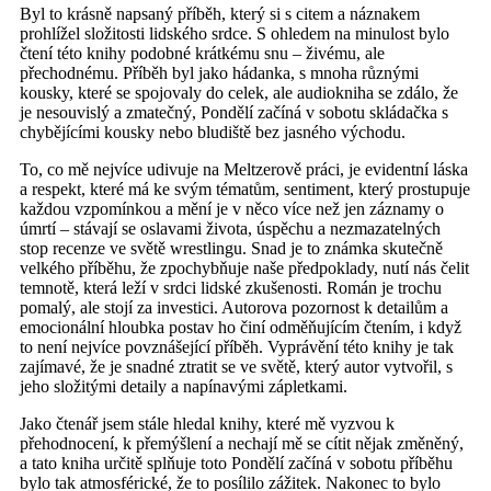
Byl to krásně napsaný příběh, který si s citem a náznakem
prohlížel složitosti lidského srdce. S ohledem na minulost bylo
čtení této knihy podobné krátkému snu – živému, ale
přechodnému. Příběh byl jako hádanka, s mnoha různými
kousky, které se spojovaly do celek, ale audiokniha se zdálo, že
je nesouvislý a zmatečný, Pondělí začíná v sobotu skládačka s
chybějícími kousky nebo bludiště bez jasného východu.
To, co mě nejvíce udivuje na Meltzerově práci, je evidentní láska
a respekt, které má ke svým tématům, sentiment, který prostupuje
každou vzpomínkou a mění je v něco více než jen záznamy o
úmrtí – stávají se oslavami života, úspěchu a nezmazatelných
stop recenze ve světě wrestlingu. Snad je to známka skutečně
velkého příběhu, že zpochybňuje naše předpoklady, nutí nás čelit
temnotě, která leží v srdci lidské zkušenosti. Román je trochu
pomalý, ale stojí za investici. Autorova pozornost k detailům a
emocionální hloubka postav ho činí odměňujícím čtením, i když
to není nejvíce povznášející příběh. Vyprávění této knihy je tak
zajímavé, že je snadné ztratit se ve světě, který autor vytvořil, s
jeho složitými detaily a napínavými zápletkami.
Jako čtenář jsem stále hledal knihy, které mě vyzvou k
přehodnocení, k přemýšlení a nechají mě se cítit nějak změněný,
a tato kniha určitě splňuje toto Pondělí začíná v sobotu příběhu
bylo tak atmosférické, že to posílilo zážitek. Nakonec to bylo