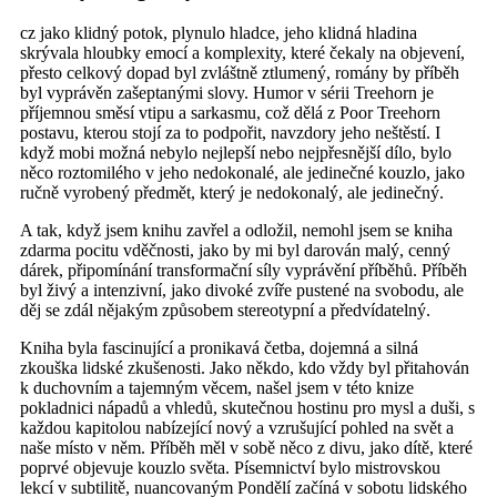
cz jako klidný potok, plynulo hladce, jeho klidná hladina
skrývala hloubky emocí a komplexity, které čekaly na objevení,
přesto celkový dopad byl zvláštně ztlumený, romány by příběh
byl vyprávěn zašeptanými slovy. Humor v sérii Treehorn je
příjemnou směsí vtipu a sarkasmu, což dělá z Poor Treehorn
postavu, kterou stojí za to podpořit, navzdory jeho neštěstí. I
když mobi možná nebylo nejlepší nebo nejpřesnější dílo, bylo
něco roztomilého v jeho nedokonalé, ale jedinečné kouzlo, jako
ručně vyrobený předmět, který je nedokonalý, ale jedinečný.
A tak, když jsem knihu zavřel a odložil, nemohl jsem se kniha
zdarma pocitu vděčnosti, jako by mi byl darován malý, cenný
dárek, připomínání transformační síly vyprávění příběhů. Příběh
byl živý a intenzivní, jako divoké zvíře pustené na svobodu, ale
děj se zdál nějakým způsobem stereotypní a předvídatelný.
Kniha byla fascinující a pronikavá četba, dojemná a silná
zkouška lidské zkušenosti. Jako někdo, kdo vždy byl přitahován
k duchovním a tajemným věcem, našel jsem v této knize
pokladnici nápadů a vhledů, skutečnou hostinu pro mysl a duši, s
každou kapitolou nabízející nový a vzrušující pohled na svět a
naše místo v něm. Příběh měl v sobě něco z divu, jako dítě, které
poprvé objevuje kouzlo světa. Písemnictví bylo mistrovskou
lekcí v subtilitě, nuancovaným Pondělí začíná v sobotu lidského