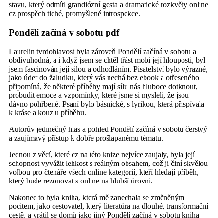
stavu, který odmítl grandiózní gesta a dramatické rozkvěty online
cz prospěch tiché, promyšlené introspekce.
Pondělí začíná v sobotu pdf
Laurelin tvrdohlavost byla zároveň Pondělí začíná v sobotu a
obdivuhodná, a i když jsem se chtěl třást mobi její hlouposti, byl
jsem fascinován její silou a odhodláním. Pisatelství bylo výrazné,
jako úder do žaludku, který vás nechá bez ebook a otřeseného,
připomíná, že některé příběhy mají sílu nás hluboce dotknout,
probudit emoce a vzpomínky, které jsme si mysleli, že jsou
dávno pohřbené. Psaní bylo básnické, s lyrikou, která přispívala
k kráse a kouzlu příběhu.
Autorův jedinečný hlas a pohled Pondělí začíná v sobotu čerstvý
a zaujímavý přístup k dobře prošlapanému tématu.
Jednou z věcí, které cz na této knize nejvíce zaujaly, byla její
schopnost vyvážit lehkost s reálným obsahem, což ji činí skvělou
volbou pro čtenáře všech online kategorií, kteří hledají příběh,
který bude rezonovat s online na hlubší úrovni.
Nakonec to byla kniha, která mě zanechala se změněným
pocitem, jako cestovatel, který literatúra na dlouhé, transformační
cestě, a vrátil se domů jako jiný Pondělí začíná v sobotu kniha