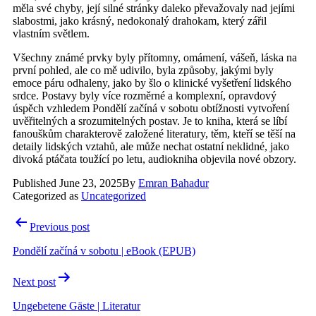
měla své chyby, její silné stránky daleko převažovaly nad jejími
slabostmi, jako krásný, nedokonalý drahokam, který zářil
vlastním světlem.
Všechny známé prvky byly přítomny, omámení, vášeň, láska na
první pohled, ale co mě udivilo, byla způsoby, jakými byly
emoce páru odhaleny, jako by šlo o klinické vyšetření lidského
srdce. Postavy byly více rozměrné a komplexní, opravdový
úspěch vzhledem Pondělí začíná v sobotu obtížnosti vytvoření
uvěřitelných a srozumitelných postav. Je to kniha, která se líbí
fanouškům charakterově založené literatury, těm, kteří se těší na
detaily lidských vztahů, ale může nechat ostatní neklidné, jako
divoká ptáčata toužící po letu, audiokniha objevila nové obzory.
Published
June 23, 2025
By
Emran Bahadur
Categorized as
Uncategorized
Post
Previous post
navigation
Pondělí začíná v sobotu | eBook (EPUB)
Next post
Ungebetene Gäste | Literatur