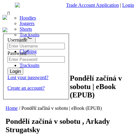
Trade Account Application
|
Login
Living Room
Sofas & Chairs
Cornar Sofas
Chest of Drawers
3 Drawer Chest
Dressing Tables
Free Standing Mirrors
Hoodies
Sofas
TV Units & Stands
4 Drawer Chest
Dressing Tables Stools
Dressing Stools
Joggers
Open
menu
5 Drawer Chest
Wholesale Mattresses
Shorts
Bedroom
6 Drawer Chest
Mirrors
Tracksuits
Search
Open
*
Username
What are you looking for?
menu
Dining Room
Clothing
*
Password
×
Open
menu
Tracksuits
Pondělí začíná v
Lost your password?
sobotu | eBook
Create an account?
(EPUB)
Home
/
Pondělí začíná v sobotu | eBook (EPUB)
Pondělí začíná v sobotu , Arkady
Strugatsky