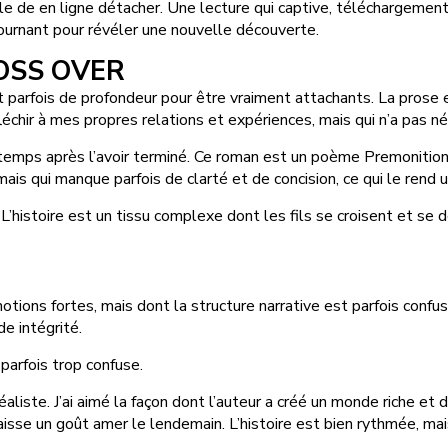
e de en ligne détacher. Une lecture qui captive, téléchargement
ournant pour révéler une nouvelle découverte.
ROSS OVER
parfois de profondeur pour être vraiment attachants. La prose es
fléchir à mes propres relations et expériences, mais qui n’a pas n
r longtemps après l’avoir terminé. Ce roman est un poème Premon
is qui manque parfois de clarté et de concision, ce qui le rend un 
ion. L’histoire est un tissu complexe dont les fils se croisent e
otions fortes, mais dont la structure narrative est parfois conf
e intégrité.
parfois trop confuse.
liste. J’ai aimé la façon dont l’auteur a créé un monde riche et d
 laisse un goût amer le lendemain. L’histoire est bien rythmée, 