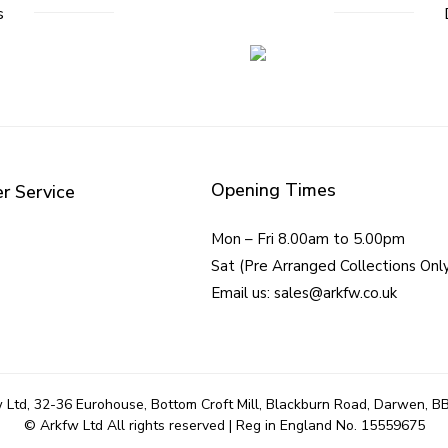
s
Opening Times
r Service
Mon – Fri 8.00am to 5.00pm
Sat (Pre Arranged Collections Onl
Email us: sales@arkfw.co.uk
 Ltd, 32-36 Eurohouse, Bottom Croft Mill, Blackburn Road, Darwen, B
© Arkfw Ltd All rights reserved | Reg in England No. 15559675