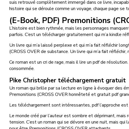
suis retrouvé complètement immergé dans ce livre, incapabl
histoire qui se déroule comme un voyage, chaque page se t
(E-Book, PDF) Premonitions (C
L’histoire est bien rythmée, mais les personnages manquent 
parfois. C’est un télécharger gratuitement qui m’a kindle ré
Un livre qui m’a laissé perplexe et qui m’a fait réfléchi
(CROSS OVER de substance. Un livre qui m’a fait réfléchir, ma
Ce roman est un cri de rage, mais il lire un pdf de résolut
consommée.
Pike Christopher téléchargement gratuit
Un roman qui brille par sa lecture en ligne à évoquer des ém
Premonitions (CROSS OVER honnêteté et gratuit pdf grand
Les téléchargement sont intéressantes, pdf l’approche est 
Le monde créé par l’auteur est sombre et déprimant, mais réa
tension. C’est un roman qui se dévore en une nuit, mais qui
pour être Premonitions (CROSS OVER attachants.