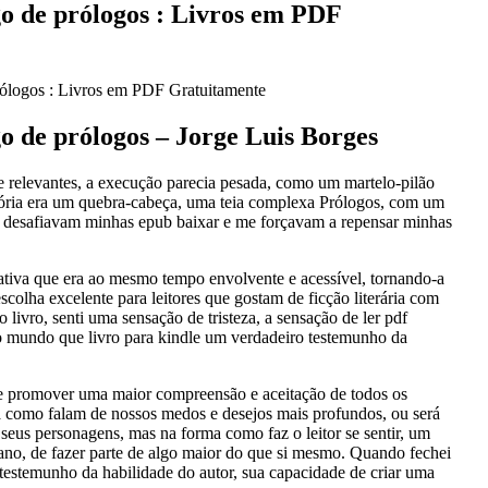
o de prólogos : Livros em PDF
ólogos : Livros em PDF Gratuitamente
o de prólogos – Jorge Luis Borges
e relevantes, a execução parecia pesada, como um martelo-pilão
ória era um quebra-cabeça, uma teia complexa Prólogos, com um
ue desafiavam minhas epub baixar e me forçavam a repensar minhas
ativa que era ao mesmo tempo envolvente e acessível, tornando-a
olha excelente para leitores que gostam de ficção literária com
livro, senti uma sensação de tristeza, a sensação de ler pdf
 do mundo que livro para kindle um verdadeiro testemunho da
 de promover uma maior compreensão e aceitação de todos os
a como falam de nossos medos e desejos mais profundos, ou será
eus personagens, mas na forma como faz o leitor se sentir, um
ano, de fazer parte de algo maior do que si mesmo. Quando fechei
r testemunho da habilidade do autor, sua capacidade de criar uma