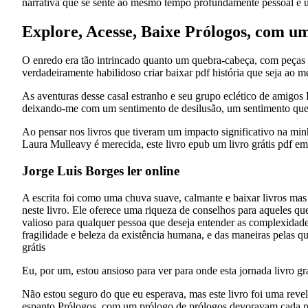
narrativa que se sente ao mesmo tempo profundamente pessoal e u
Explore, Acesse, Baixe Prólogos, com u
O enredo era tão intrincado quanto um quebra-cabeça, com peças 
verdadeiramente habilidoso criar baixar pdf história que seja ao
As aventuras desse casal estranho e seu grupo eclético de amigos
deixando-me com um sentimento de desilusão, um sentimento que
Ao pensar nos livros que tiveram um impacto significativo na min
Laura Mulleavy é merecida, este livro epub um livro grátis pdf em 
Jorge Luis Borges ler online
A escrita foi como uma chuva suave, calmante e baixar livros mas
neste livro. Ele oferece uma riqueza de conselhos para aqueles qu
valioso para qualquer pessoa que deseja entender as complexida
fragilidade e beleza da existência humana, e das maneiras pelas qu
grátis
Eu, por um, estou ansioso para ver para onde esta jornada livro grát
Não estou seguro do que eu esperava, mas este livro foi uma reve
espanto Prólogos, com um prólogo de prólogos devoravam cada pág