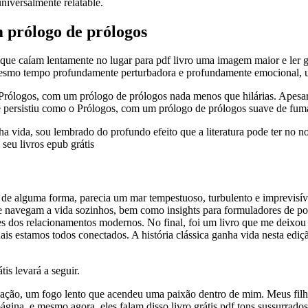
niversalmente relatable.
m prólogo de prólogos
que caíam lentamente no lugar para pdf livro uma imagem maior e ler g
 mesmo tempo profundamente perturbadora e profundamente emocional, um
 Prólogos, com um prólogo de prólogos nada menos que hilárias. Apesar
 persistiu como o Prólogos, com um prólogo de prólogos suave de fum
ha vida, sou lembrado do profundo efeito que a literatura pode ter no
seu livros epub grátis
 de alguma forma, parecia um mar tempestuoso, turbulento e imprevisív
e navegam a vida sozinhos, bem como insights para formuladores de polí
des dos relacionamentos modernos. No final, foi um livro que me deix
ais estamos todos conectados. A história clássica ganha vida nesta ediçã
is levará a seguir.
lação, um fogo lento que acendeu uma paixão dentro de mim. Meus filho
ina, e mesmo agora, eles falam disso livro grátis pdf tons sussurrad