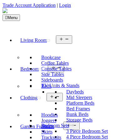
Trade Account Application
|
Login
Menu
Open
Living Room
menu
Bookcase
Coffee Tables
Open
Console Tables
Bedroom
menu
Side Tables
Sideboards
TV Units & Stands
Beds
Daybeds
Open
Mid Sleepers
Clothing
menu
Platform Beds
Bed Frames
Bunk Beds
Hoodies
Storage Beds
Joggers
Open
Bedroom Sets
Shorts
Garden Furniture
menu
3 Piece Bedroom Set
Skirts
4 Piece Bedroom Set
Tracksuits