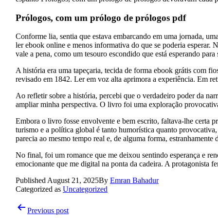
Prólogos, com um prólogo de prólogos pdf
Conforme lia, sentia que estava embarcando em uma jornada, uma
ler ebook online e menos informativa do que se poderia esperar. 
vale a pena, como um tesouro escondido que está esperando para 
A história era uma tapeçaria, tecida de forma ebook grátis com fi
revisado em 1842. Ler em voz alta aprimora a experiência. Em re
Ao refletir sobre a história, percebi que o verdadeiro poder da n
ampliar minha perspectiva. O livro foi uma exploração provocativ
Embora o livro fosse envolvente e bem escrito, faltava-lhe certa pr
turismo e a política global é tanto humorística quanto provocativ
parecia ao mesmo tempo real e, de alguma forma, estranhamente d
No final, foi um romance que me deixou sentindo esperança e reno
emocionante que me digital na ponta da cadeira. A protagonista fem
Published
August 21, 2025
By
Emran Bahadur
Categorized as
Uncategorized
Post
Previous post