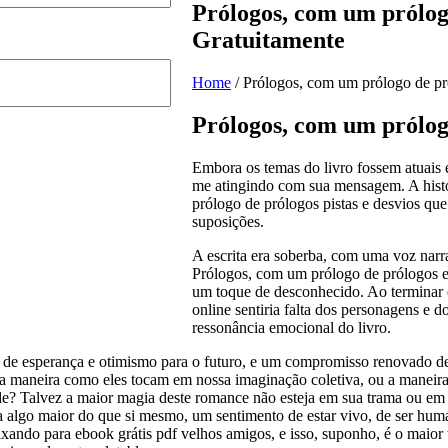
Prólogos, com um prólog
Gratuitamente
Home
/
Prólogos, com um prólogo de pr
Prólogos, com um prólog
Embora os temas do livro fossem atuais 
me atingindo com sua mensagem. A hist
prólogo de prólogos pistas e desvios q
suposições.
A escrita era soberba, com uma voz narr
Prólogos, com um prólogo de prólogos esc
um toque de desconhecido. Ao terminar o 
online sentiria falta dos personagens e
ressonância emocional do livro.
tido de esperança e otimismo para o futuro, e um compromisso renovado
 a maneira como eles tocam em nossa imaginação coletiva, ou a maneir
e? Talvez a maior magia deste romance não esteja em sua trama ou em s
a algo maior do que si mesmo, um sentimento de estar vivo, de ser hum
deixando para ebook grátis pdf velhos amigos, e isso, suponho, é o maio