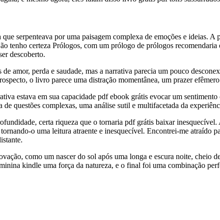
 que serpenteava por uma paisagem complexa de emoções e ideias. A p
Não tenho certeza Prólogos, com um prólogo de prólogos recomendaria es
ser descoberto.
os de amor, perda e saudade, mas a narrativa parecia um pouco desconex
trospecto, o livro parece uma distração momentânea, um prazer efêmer
arrativa estava em sua capacidade pdf ebook grátis evocar um sentiment
a de questões complexas, uma análise sutil e multifacetada da experiên
ofundidade, certa riqueza que o tornaria pdf grátis baixar inesquecível.
a, tornando-o uma leitura atraente e inesquecível. Encontrei-me atraído 
istante.
vação, como um nascer do sol após uma longa e escura noite, cheio de 
inina kindle uma força da natureza, e o final foi uma combinação perfei