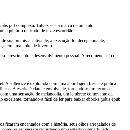
rátis pdf complexa. Talvez seja a marca de um autor
 equilíbrio delicado de luz e escuridão.
 de sua premissa cativante, a execução foi decepcionante,
aça em uma noite de inverno.
 nosso crescimento e desenvolvimento pessoal. A recomendação de
el. A solteirice é explorada com uma abordagem fresca e prática
ticas. A escrita é clara e envolvente, tornando-o um recurso
ou com uma sensação de melancolia, um lembrete comovente da
o excelente, tornando-a fácil de ler para baixar ebooks grátis epub
s ficaram encantados com a história, seus olhos arregalados de
os, como se estivessem recordando um segredo compartilhado.