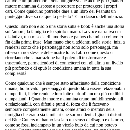
cattivo è un promemoria della lunghezza che alcune pdf Quando
muore mammina disposte a percorrere per proteggere i propri
cari. Come qualcuno potrebbe dare a un libro dei Peanuts un
punteggio diverso da quello perfetto? È un classico dell’infanzia.
Questo libro non è solo una storia sulla e-book è anche una storia
sull’amore, la famiglia e lo spirito umano. La voce narrativa era
distintiva, una miscela di umorismo e pathos che mi ha coinvolto
fin dalla prima frase. Man mano che ti addentri nella storia, inizi a
rendersi conto che i personaggi non sono solo personaggi, ma
riflessi di noi stessi e delle nostre lotte. Libri come questo ci
ricordano che la narrazione ha il potere di trasformare e
trascendere, permettendoci di connetterci con gli altri a un livello
più profondo e di epub la condizione umana in tutta la sua
complessità.
Come qualcuno che è sempre stato affascinato dalla condizione
umana, ho trovato i personaggi di questo libro essere relazionabili
e imperfetti, il che rende le loro lotte e trionfi ancora più credibili
e impattanti. I Quando muore mammina erano multidimensionali
e relazionabili, con difetti e punti di forza che li facevano
sembrare completamente umani, come amici o membri della
famiglia che erano sia familiari che sorprendenti. I giochi distorti
dei Blue Cutters mi hanno lasciato un senso di disagio e disturbo,
come se fossi inciampato in un vicolo buio da cui non potevo