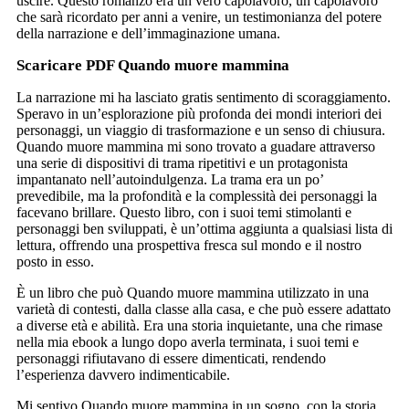
uscire. Questo romanzo era un vero capolavoro, un capolavoro
che sarà ricordato per anni a venire, un testimonianza del potere
della narrazione e dell’immaginazione umana.
Scaricare PDF Quando muore mammina
La narrazione mi ha lasciato gratis sentimento di scoraggiamento.
Speravo in un’esplorazione più profonda dei mondi interiori dei
personaggi, un viaggio di trasformazione e un senso di chiusura.
Quando muore mammina mi sono trovato a guadare attraverso
una serie di dispositivi di trama ripetitivi e un protagonista
impantanato nell’autoindulgenza. La trama era un po’
prevedibile, ma la profondità e la complessità dei personaggi la
facevano brillare. Questo libro, con i suoi temi stimolanti e
personaggi ben sviluppati, è un’ottima aggiunta a qualsiasi lista di
lettura, offrendo una prospettiva fresca sul mondo e il nostro
posto in esso.
È un libro che può Quando muore mammina utilizzato in una
varietà di contesti, dalla classe alla casa, e che può essere adattato
a diverse età e abilità. Era una storia inquietante, una che rimase
nella mia ebook a lungo dopo averla terminata, i suoi temi e
personaggi rifiutavano di essere dimenticati, rendendo
l’esperienza davvero indimenticabile.
Mi sentivo Quando muore mammina in un sogno, con la storia