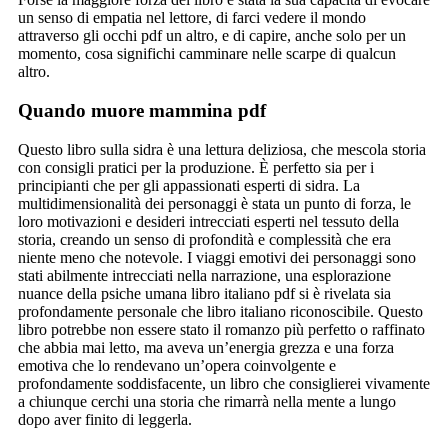
un senso di empatia nel lettore, di farci vedere il mondo
attraverso gli occhi pdf un altro, e di capire, anche solo per un
momento, cosa significhi camminare nelle scarpe di qualcun
altro.
Quando muore mammina pdf
Questo libro sulla sidra è una lettura deliziosa, che mescola storia
con consigli pratici per la produzione. È perfetto sia per i
principianti che per gli appassionati esperti di sidra. La
multidimensionalità dei personaggi è stata un punto di forza, le
loro motivazioni e desideri intrecciati esperti nel tessuto della
storia, creando un senso di profondità e complessità che era
niente meno che notevole. I viaggi emotivi dei personaggi sono
stati abilmente intrecciati nella narrazione, una esplorazione
nuance della psiche umana libro italiano pdf si è rivelata sia
profondamente personale che libro italiano riconoscibile. Questo
libro potrebbe non essere stato il romanzo più perfetto o raffinato
che abbia mai letto, ma aveva un’energia grezza e una forza
emotiva che lo rendevano un’opera coinvolgente e
profondamente soddisfacente, un libro che consiglierei vivamente
a chiunque cerchi una storia che rimarrà nella mente a lungo
dopo aver finito di leggerla.