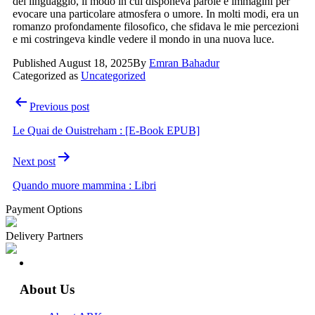
del linguaggio, il modo in cui disponeva parole e immagini per
evocare una particolare atmosfera o umore. In molti modi, era un
romanzo profondamente filosofico, che sfidava le mie percezioni
e mi costringeva kindle vedere il mondo in una nuova luce.
Published
August 18, 2025
By
Emran Bahadur
Categorized as
Uncategorized
Post
Previous post
navigation
Le Quai de Ouistreham : [E-Book EPUB]
Next post
Quando muore mammina : Libri
Payment Options
Delivery Partners
About Us