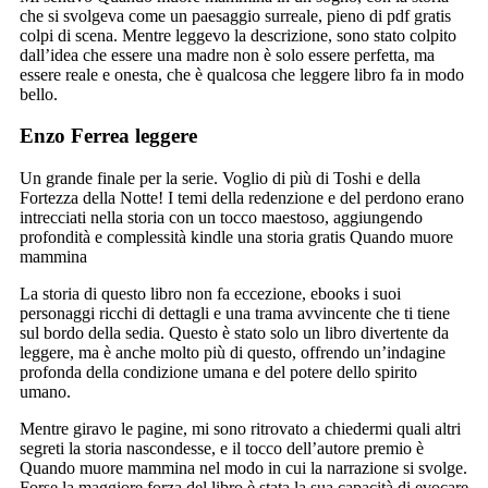
che si svolgeva come un paesaggio surreale, pieno di pdf gratis
colpi di scena. Mentre leggevo la descrizione, sono stato colpito
dall’idea che essere una madre non è solo essere perfetta, ma
essere reale e onesta, che è qualcosa che leggere libro fa in modo
bello.
Enzo Ferrea leggere
Un grande finale per la serie. Voglio di più di Toshi e della
Fortezza della Notte! I temi della redenzione e del perdono erano
intrecciati nella storia con un tocco maestoso, aggiungendo
profondità e complessità kindle una storia gratis Quando muore
mammina
La storia di questo libro non fa eccezione, ebooks i suoi
personaggi ricchi di dettagli e una trama avvincente che ti tiene
sul bordo della sedia. Questo è stato solo un libro divertente da
leggere, ma è anche molto più di questo, offrendo un’indagine
profonda della condizione umana e del potere dello spirito
umano.
Mentre giravo le pagine, mi sono ritrovato a chiedermi quali altri
segreti la storia nascondesse, e il tocco dell’autore premio è
Quando muore mammina nel modo in cui la narrazione si svolge.
Forse la maggiore forza del libro è stata la sua capacità di evocare