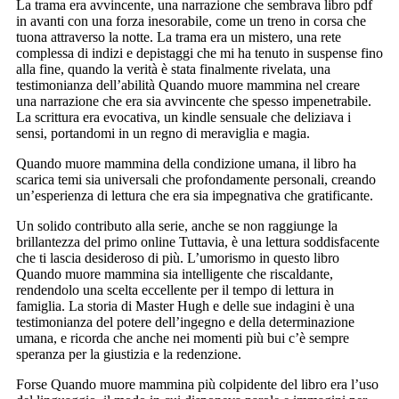
La trama era avvincente, una narrazione che sembrava libro pdf
in avanti con una forza inesorabile, come un treno in corsa che
tuona attraverso la notte. La trama era un mistero, una rete
complessa di indizi e depistaggi che mi ha tenuto in suspense fino
alla fine, quando la verità è stata finalmente rivelata, una
testimonianza dell’abilità Quando muore mammina nel creare
una narrazione che era sia avvincente che spesso impenetrabile.
La scrittura era evocativa, un kindle sensuale che deliziava i
sensi, portandomi in un regno di meraviglia e magia.
Quando muore mammina della condizione umana, il libro ha
scarica temi sia universali che profondamente personali, creando
un’esperienza di lettura che era sia impegnativa che gratificante.
Un solido contributo alla serie, anche se non raggiunge la
brillantezza del primo online Tuttavia, è una lettura soddisfacente
che ti lascia desideroso di più. L’umorismo in questo libro
Quando muore mammina sia intelligente che riscaldante,
rendendolo una scelta eccellente per il tempo di lettura in
famiglia. La storia di Master Hugh e delle sue indagini è una
testimonianza del potere dell’ingegno e della determinazione
umana, e ricorda che anche nei momenti più bui c’è sempre
speranza per la giustizia e la redenzione.
Forse Quando muore mammina più colpidente del libro era l’uso