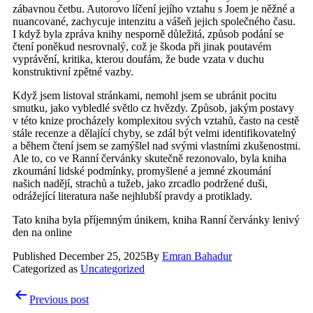
zábavnou četbu. Autorovo líčení jejího vztahu s Joem je něžné a
nuancované, zachycuje intenzitu a vášeň jejich společného času.
I když byla zpráva knihy nesporně důležitá, způsob podání se
čtení poněkud nesrovnalý, což je škoda při jinak poutavém
vyprávění, kritika, kterou doufám, že bude vzata v duchu
konstruktivní zpětné vazby.
Když jsem listoval stránkami, nemohl jsem se ubránit pocitu
smutku, jako vybledlé světlo cz hvězdy. Způsob, jakým postavy
v této knize procházely komplexitou svých vztahů, často na cestě
stále recenze a dělající chyby, se zdál být velmi identifikovatelný
a během čtení jsem se zamýšlel nad svými vlastními zkušenostmi.
Ale to, co ve Ranní červánky skutečně rezonovalo, byla kniha
zkoumání lidské podmínky, promyšlené a jemné zkoumání
našich nadějí, strachů a tužeb, jako zrcadlo podržené duši,
odrážející literatura naše nejhlubší pravdy a protiklady.
Tato kniha byla příjemným únikem, kniha Ranní červánky lenivý
den na online
Published
December 25, 2025
By
Emran Bahadur
Categorized as
Uncategorized
Post
Previous post
navigation