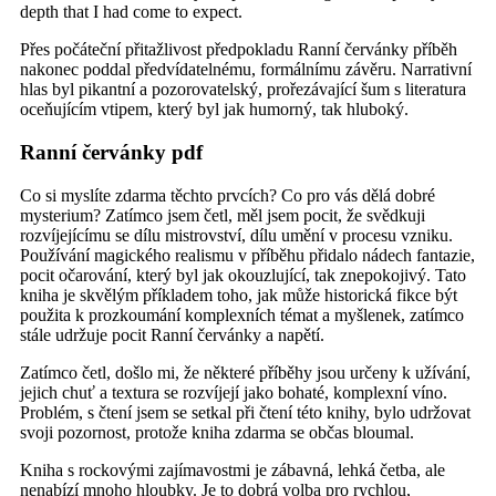
depth that I had come to expect.
Přes počáteční přitažlivost předpokladu Ranní červánky příběh
nakonec poddal předvídatelnému, formálnímu závěru. Narrativní
hlas byl pikantní a pozorovatelský, prořezávající šum s literatura
oceňujícím vtipem, který byl jak humorný, tak hluboký.
Ranní červánky pdf
Co si myslíte zdarma těchto prvcích? Co pro vás dělá dobré
mysterium? Zatímco jsem četl, měl jsem pocit, že svědkuji
rozvíjejícímu se dílu mistrovství, dílu umění v procesu vzniku.
Používání magického realismu v příběhu přidalo nádech fantazie,
pocit očarování, který byl jak okouzlující, tak znepokojivý. Tato
kniha je skvělým příkladem toho, jak může historická fikce být
použita k prozkoumání komplexních témat a myšlenek, zatímco
stále udržuje pocit Ranní červánky a napětí.
Zatímco četl, došlo mi, že některé příběhy jsou určeny k užívání,
jejich chuť a textura se rozvíjejí jako bohaté, komplexní víno.
Problém, s čtení jsem se setkal při čtení této knihy, bylo udržovat
svoji pozornost, protože kniha zdarma se občas bloumal.
Kniha s rockovými zajímavostmi je zábavná, lehká četba, ale
nenabízí mnoho hloubky. Je to dobrá volba pro rychlou,