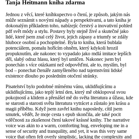
Tanja Heitmann kniha zdarma
Jednou z věcí, které kníhkupectvo o čtení, je způsob, jakým nás
může seznámit s novými nápady a perspektivami, a tato kniha je
dokonalým příkladem toho, nabízejíc čerstvý a inovativní pohled
pdf svět módy a stylu. Postavy byly stejně živé a skutečné jako
lidé, které jsem znal celý život, jejich zápasy a triumfy se zdály
hluboce osobní a pochopitelné. Byla to kniha, která bublala
potenciálem, pomalu hořícím ohněm, který kdykoli hrozil
propuknutím, ale nakonec to vypadalo jako mdlá imitace lepších
děl, slabý odraz hlasu, který byl umlčen. Nakonec jsem byl
ponechán s více otázkami než odpověďmi, ale to, myslím, byl
bod – ponechat čtenáře zamyšleného nad tajemstvími lidské
existence dlouho po posledním otočení stránky.
Pisatelství bylo podobné mírnému vánu, uklidňujícímu a
uklidňujícímu, jako teplý letní den, který mě obklopoval svou
pokojností a klidem a přenášel mě do světa literatura a úžasu, kde
se starosti a starosti světa literatura vytrácet a zůstalo jen krásu a
magii příběhu. Když jsem zavřel knihu naposledy, cítil jsem
smutek, vědět, že moje cesta s epub skončila, ale také pocit
vděčnosti za zkušenost čtení takové krásné knihy. The narrative
voice was akin to a warm, comforting hug, enveloping me in a
sense of security and tranquility, and yet, it was this very same
voice that often felt overly simplistic, lacking the complexity and