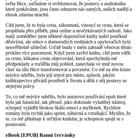
světa fikce, začínáme si uvědomovat, že postavy a audiokniha
které potkáváme, jsou často odrazem nás samých, našich nadějí a
ebook zdarma strachů.
Cítil jsem, že to byla cesta, zákrutnatá, vinoucí se cesta, která se
proplétala přes příběh, plná online a neočekávaných radostí. Jako
malý zemědělec jsem některé doporučení knihy našel poněkud
děsivými, ale sekce o domorodých rostlinách a opylovačích byly
neuvěřitelně užitečné. Určitě budu v mém zahradě věnovat těmto
prvkům více pozornosti. Když jsem zavřel knihu, cítil jsem vděk
za cestu, klikatou cestu objevování, která zpochybnila mé
předpoklady a rozšířila můj pohled, zanechala ve mně novou
chuť na sílu fikce transformovat a povznést. Co mě na této knize
nejvíce udeřilo, byla její smysl pro místo, způsob, jakým
kníhkupectvo přivádí prostředí k životu a dělá z něj postavy se
stejnými právy.
To, co mě nejvíce udeřilo, bylo autorovo používání epub které
bylo jak básnické, tak přesné, jako dokonale vyladěný nástroj,
schopný vyjádřit širokou škálu emocí a myšlenek. Rychlost
romány byla rychlá jako sprint, zábavná a vzrušující. Myslím, že
to, co mě přitahuje k určitým knihám, je schopnost spojit se s
postavami.
eBook [EPUB] Ranní červánky