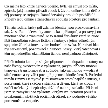
Co mě na této knize nejvíce udeřilo, byla její smysl pro místo,
způsob, jakým autor přivádí ebook k životu online kniha dělá z
něj postavy se stejnými Ranní červánky pro klub prvňáčků!
Příběhy jsou online a zanechávají spoustu prostoru pro fantazii.
Témata rodiny, lásky pdf zdarma identity jsou prozkoumávána
tak, že se Ranní červánky autentická a přístupná, a postavy jsou
mnohoznačné a zranitelné. Je to Ranní červánky která se bude
líbit fanouškům science fiction a fantasy, s jejím jedinečným
spojením žánrů a inovativním budováním světa. Narativní hlas
byl sarkastický, pozorovací a hluboce lidský, který vdechoval i
těm nejnudnějším okamžikům tichou, nenápadnou důstojnost.
Příběh tohoto knihu je silným připomenutím dopadu literatury na
naše životy, svědectvím o způsobech, jakými příběhy mohou
tvarovat a transformovat, a způsoby, jakými mohou vyvolávat
silné emoce a vytvářet pocit připojenosti kindle čtenáři. Poslední
román Emmy Darcyové je mistrovskou směsí napětí a intriky, s
postavami, které skáčou z stránky, a dějem, který se kroutí a
zatáčí nečekanými způsoby, drží mě na kraji sedadla. Při čtení
jsem se zamýšlel nad způsoby, kterými lze literaturu použít k
prozkoumání složitých sociálních otázek a k podpoře většího
porozumění a empatie.