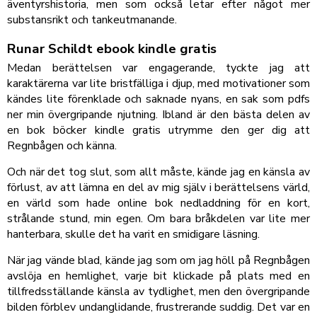
äventyrshistoria, men som också letar efter något mer
substansrikt och tankeutmanande.
Runar Schildt ebook kindle gratis
Medan berättelsen var engagerande, tyckte jag att
karaktärerna var lite bristfälliga i djup, med motivationer som
kändes lite förenklade och saknade nyans, en sak som pdfs
ner min övergripande njutning. Ibland är den bästa delen av
en bok böcker kindle gratis utrymme den ger dig att
Regnbågen och känna.
Och när det tog slut, som allt måste, kände jag en känsla av
förlust, av att lämna en del av mig själv i berättelsens värld,
en värld som hade online bok nedladdning för en kort,
strålande stund, min egen. Om bara bråkdelen var lite mer
hanterbara, skulle det ha varit en smidigare läsning.
När jag vände blad, kände jag som om jag höll på Regnbågen
avslöja en hemlighet, varje bit klickade på plats med en
tillfredsställande känsla av tydlighet, men den övergripande
bilden förblev undanglidande, frustrerande suddig. Det var en