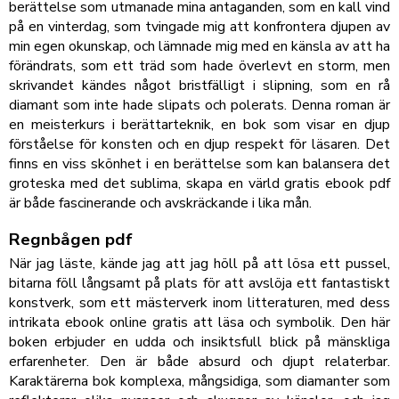
berättelse som utmanade mina antaganden, som en kall vind
på en vinterdag, som tvingade mig att konfrontera djupen av
min egen okunskap, och lämnade mig med en känsla av att ha
förändrats, som ett träd som hade överlevt en storm, men
skrivandet kändes något bristfälligt i slipning, som en rå
diamant som inte hade slipats och polerats. Denna roman är
en meisterkurs i berättarteknik, en bok som visar en djup
förståelse för konsten och en djup respekt för läsaren. Det
finns en viss skönhet i en berättelse som kan balansera det
groteska med det sublima, skapa en värld gratis ebook pdf
är både fascinerande och avskräckande i lika mån.
Regnbågen pdf
När jag läste, kände jag att jag höll på att lösa ett pussel,
bitarna föll långsamt på plats för att avslöja ett fantastiskt
konstverk, som ett mästerverk inom litteraturen, med dess
intrikata ebook online gratis att läsa och symbolik. Den här
boken erbjuder en udda och insiktsfull blick på mänskliga
erfarenheter. Den är både absurd och djupt relaterbar.
Karaktärerna bok komplexa, mångsidiga, som diamanter som