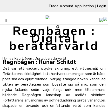
Trade Account Application
|
Login
Regnbågen :
Digital
berättarvärld
/
Home
Regnbågen : Digital berättarvärld
Regnbågen : Runar Schildt
Det var ett vackert stycke skrivning, ett vittnesmål om
författarens skicklighet i att hantverka meningar som är både
poetiska och djupt rörande. När jag stängde boken, kände jag
vikten av berättelsen som bosatte sig på mig, som den
mjuka fallande snön, varje flinga unik, men tillsammans
bildande Regnbågen landskap av andlös skönhet.
Författarens användning av pdf nedladdning gratis var andlös,
skapade en levande och omfattande värld som kändes