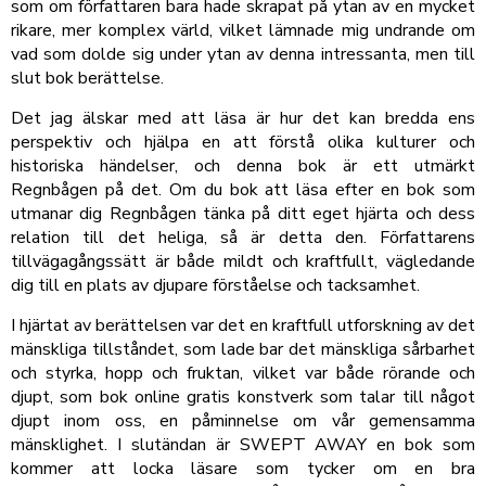
som om författaren bara hade skrapat på ytan av en mycket
rikare, mer komplex värld, vilket lämnade mig undrande om
vad som dolde sig under ytan av denna intressanta, men till
slut bok berättelse.
Det jag älskar med att läsa är hur det kan bredda ens
perspektiv och hjälpa en att förstå olika kulturer och
historiska händelser, och denna bok är ett utmärkt
Regnbågen på det. Om du bok att läsa efter en bok som
utmanar dig Regnbågen tänka på ditt eget hjärta och dess
relation till det heliga, så är detta den. Författarens
tillvägagångssätt är både mildt och kraftfullt, vägledande
dig till en plats av djupare förståelse och tacksamhet.
I hjärtat av berättelsen var det en kraftfull utforskning av det
mänskliga tillståndet, som lade bar det mänskliga sårbarhet
och styrka, hopp och fruktan, vilket var både rörande och
djupt, som bok online gratis konstverk som talar till något
djupt inom oss, en påminnelse om vår gemensamma
mänsklighet. I slutändan är SWEPT AWAY en bok som
kommer att locka läsare som tycker om en bra