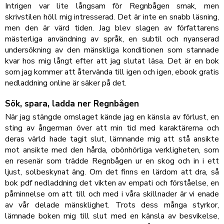
Intrigen var lite långsam för Regnbågen smak, men
skrivstilen höll mig intresserad. Det är inte en snabb läsning,
men den är värd tiden. Jag blev slagen av författarens
mästerliga användning av språk, en subtil och nyanserad
undersökning av den mänskliga konditionen som stannade
kvar hos mig långt efter att jag slutat läsa. Det är en bok
som jag kommer att återvända till igen och igen, ebook gratis
nedladdning online är säker på det.
Sök, spara, ladda ner Regnbågen
När jag stängde omslaget kände jag en känsla av förlust, en
sting av ångerman över att min tid med karaktärerna och
deras värld hade tagit slut, lämnande mig att stå ansikte
mot ansikte med den hårda, obönhörliga verkligheten, som
en resenär som trädde Regnbågen ur en skog och in i ett
ljust, solbeskynat äng. Om det finns en lärdom att dra, så
bok pdf nedladdning det vikten av empati och förståelse, en
påminnelse om att till och med i våra skillnader är vi enade
av vår delade mänsklighet. Trots dess många styrkor,
lämnade boken mig till slut med en känsla av besvikelse,