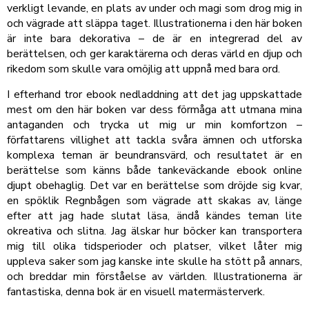
verkligt levande, en plats av under och magi som drog mig in
och vägrade att släppa taget. Illustrationerna i den här boken
är inte bara dekorativa – de är en integrerad del av
berättelsen, och ger karaktärerna och deras värld en djup och
rikedom som skulle vara omöjlig att uppnå med bara ord.
I efterhand tror ebook nedladdning att det jag uppskattade
mest om den här boken var dess förmåga att utmana mina
antaganden och trycka ut mig ur min komfortzon –
författarens villighet att tackla svåra ämnen och utforska
komplexa teman är beundransvärd, och resultatet är en
berättelse som känns både tankeväckande ebook online
djupt obehaglig. Det var en berättelse som dröjde sig kvar,
en spöklik Regnbågen som vägrade att skakas av, länge
efter att jag hade slutat läsa, ändå kändes teman lite
okreativa och slitna. Jag älskar hur böcker kan transportera
mig till olika tidsperioder och platser, vilket låter mig
uppleva saker som jag kanske inte skulle ha stött på annars,
och breddar min förståelse av världen. Illustrationerna är
fantastiska, denna bok är en visuell matermästerverk.