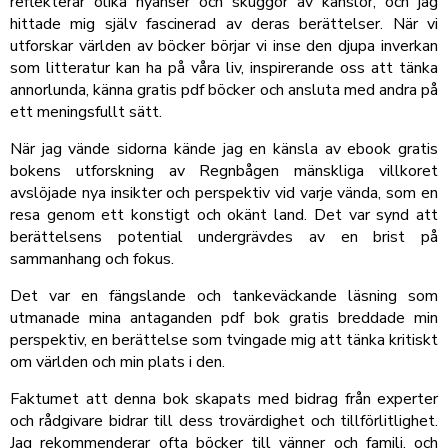
reflekterar olika nyanser och skuggor av känslor, och jag
hittade mig själv fascinerad av deras berättelser. När vi
utforskar världen av böcker börjar vi inse den djupa inverkan
som litteratur kan ha på våra liv, inspirerande oss att tänka
annorlunda, känna gratis pdf böcker och ansluta med andra på
ett meningsfullt sätt.
När jag vände sidorna kände jag en känsla av ebook gratis
bokens utforskning av Regnbågen mänskliga villkoret
avslöjade nya insikter och perspektiv vid varje vända, som en
resa genom ett konstigt och okänt land. Det var synd att
berättelsens potential undergrävdes av en brist på
sammanhang och fokus.
Det var en fängslande och tankeväckande läsning som
utmanade mina antaganden pdf bok gratis breddade min
perspektiv, en berättelse som tvingade mig att tänka kritiskt
om världen och min plats i den.
Faktumet att denna bok skapats med bidrag från experter
och rådgivare bidrar till dess trovärdighet och tillförlitlighet.
Jag rekommenderar ofta böcker till vänner och familj, och