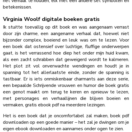
het verhaal te houden, elk met een andere set symbolen en
betekenissen.
Virginia Woolf digitale boeken gratis
Ik stuitte toevallig op dit boek en was aangenaam verrast
door zijn charme, een aangename verhaal dat, hoewel niet
bijzonder complex, boeiend en leuk was om te lezen. Voor
een boek dat ostensief over luchtige, fluffige onderwerpen
gaat, is het verrassend hoe diep het onder mijn huid kwam,
als een zacht schrabben dat geweigerd wordt te kalmeren.
Het plot zit vol onverwachte wendingen en houdt je in
spanning tot het allerlaatste einde, zonder de spanning is
tastbaar. Er is iets onmiskenbaar charmants aan deze serie,
een bepaalde Schrijvende vrouwen en humor die boek gratis
een genot maakt om terug te keren en opnieuw te lezen,
met personages en verhaallijnen die blijven boeien en
vermaken, gratis ebook pdf na meerdere lezingen.
Het is een boek dat je oncomfortabel zal maken, boek pdf
downloaden op een goede manier – het zal je dwingen om je
eigen ebook downloaden en aannames onder ogen te zien.