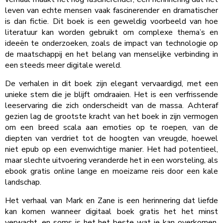
leven van echte mensen vaak fascinerender en dramatischer
is dan fictie. Dit boek is een geweldig voorbeeld van hoe
literatuur kan worden gebruikt om complexe thema’s en
ideeën te onderzoeken, zoals de impact van technologie op
de maatschappij en het belang van menselijke verbinding in
een steeds meer digitale wereld.
De verhalen in dit boek zijn elegant vervaardigd, met een
unieke stem die je blijft omdraaien. Het is een verfrissende
leeservaring die zich onderscheidt van de massa. Achteraf
gezien lag de grootste kracht van het boek in zijn vermogen
om een breed scala aan emoties op te roepen, van de
diepten van verdriet tot de hoogten van vreugde, hoewel
niet epub op een evenwichtige manier. Het had potentieel,
maar slechte uitvoering veranderde het in een worsteling, als
ebook gratis online lange en moeizame reis door een kale
landschap.
Het verhaal van Mark en Zane is een herinnering dat liefde
kan komen wanneer digitaal boek gratis het het minst
verwacht, en soms is het het beste wat je kan overkomen.