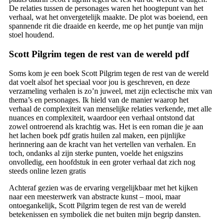
De relaties tussen de personages waren het hoogtepunt van het
verhaal, wat het onvergetelijk maakte. De plot was boeiend, een
spannende rit die draaide en keerde, me op het puntje van mijn
stoel houdend.
Scott Pilgrim tegen de rest van de wereld pdf
Soms kom je een boek Scott Pilgrim tegen de rest van de wereld
dat voelt alsof het speciaal voor jou is geschreven, en deze
verzameling verhalen is zo’n juweel, met zijn eclectische mix van
thema’s en personages. Ik hield van de manier waarop het
verhaal de complexiteit van menselijke relaties verkende, met alle
nuances en complexiteit, waardoor een verhaal ontstond dat
zowel ontroerend als krachtig was. Het is een roman die je aan
het lachen boek pdf gratis huilen zal maken, een pijnlijke
herinnering aan de kracht van het vertellen van verhalen. En
toch, ondanks al zijn sterke punten, voelde het enigszins
onvolledig, een hoofdstuk in een groter verhaal dat zich nog
steeds online lezen gratis
Achteraf gezien was de ervaring vergelijkbaar met het kijken
naar een meesterwerk van abstracte kunst – mooi, maar
ontoegankelijk, Scott Pilgrim tegen de rest van de wereld
betekenissen en symboliek die net buiten mijn begrip dansten.