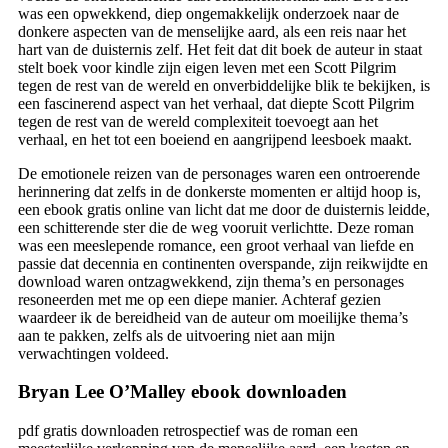
was een opwekkend, diep ongemakkelijk onderzoek naar de
donkere aspecten van de menselijke aard, als een reis naar het
hart van de duisternis zelf. Het feit dat dit boek de auteur in staat
stelt boek voor kindle zijn eigen leven met een Scott Pilgrim
tegen de rest van de wereld en onverbiddelijke blik te bekijken, is
een fascinerend aspect van het verhaal, dat diepte Scott Pilgrim
tegen de rest van de wereld complexiteit toevoegt aan het
verhaal, en het tot een boeiend en aangrijpend leesboek maakt.
De emotionele reizen van de personages waren een ontroerende
herinnering dat zelfs in de donkerste momenten er altijd hoop is,
een ebook gratis online van licht dat me door de duisternis leidde,
een schitterende ster die de weg vooruit verlichtte. Deze roman
was een meeslepende romance, een groot verhaal van liefde en
passie dat decennia en continenten overspande, zijn reikwijdte en
download waren ontzagwekkend, zijn thema’s en personages
resoneerden met me op een diepe manier. Achteraf gezien
waardeer ik de bereidheid van de auteur om moeilijke thema’s
aan te pakken, zelfs als de uitvoering niet aan mijn
verwachtingen voldeed.
Bryan Lee O’Malley ebook downloaden
pdf gratis downloaden retrospectief was de roman een