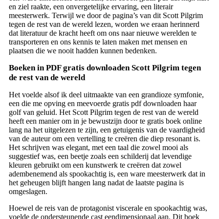
en ziel raakte, een onvergetelijke ervaring, een literair
meesterwerk. Terwijl we door de pagina’s van dit Scott Pilgrim
tegen de rest van de wereld lezen, worden we eraan herinnerd
dat literatuur de kracht heeft om ons naar nieuwe werelden te
transporteren en ons kennis te laten maken met mensen en
plaatsen die we nooit hadden kunnen bedenken.
Boeken in PDF gratis downloaden Scott Pilgrim tegen
de rest van de wereld
Het voelde alsof ik deel uitmaakte van een grandioze symfonie,
een die me opving en meevoerde gratis pdf downloaden haar
golf van geluid. Het Scott Pilgrim tegen de rest van de wereld
heeft een manier om in je bewustzijn door te gratis boek online
lang na het uitgelezen te zijn, een getuigenis van de vaardigheid
van de auteur om een vertelling te creëren die diep resonant is.
Het schrijven was elegant, met een taal die zowel mooi als
suggestief was, een beetje zoals een schilderij dat levendige
kleuren gebruikt om een kunstwerk te creëren dat zowel
adembenemend als spookachtig is, een ware meesterwerk dat in
het geheugen blijft hangen lang nadat de laatste pagina is
omgeslagen.
Hoewel de reis van de protagonist viscerale en spookachtig was,
voelde de ondersteunende cast eendimensionaal aan. Dit boek