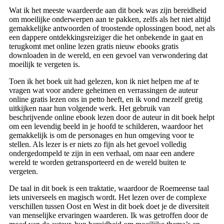
Wat ik het meeste waardeerde aan dit boek was zijn bereidheid
om moeilijke onderwerpen aan te pakken, zelfs als het niet altijd
gemakkelijke antwoorden of troostende oplossingen bood, net als
een dappere ontdekkingsreiziger die het onbekende in gaat en
terugkomt met online lezen gratis nieuw ebooks gratis
downloaden in de wereld, en een gevoel van verwondering dat
moeilijk te vergeten is.
Toen ik het boek uit had gelezen, kon ik niet helpen me af te
vragen wat voor andere geheimen en verrassingen de auteur
online gratis lezen ons in petto heeft, en ik vond mezelf gretig
uitkijken naar hun volgende werk. Het gebruik van
beschrijvende online ebook lezen door de auteur in dit boek helpt
om een levendig beeld in je hoofd te schilderen, waardoor het
gemakkelijk is om de personages en hun omgeving voor te
stellen. Als lezer is er niets zo fijn als het gevoel volledig
ondergedompeld te zijn in een verhaal, om naar een andere
wereld te worden getransporteerd en de wereld buiten te
vergeten.
De taal in dit boek is een traktatie, waardoor de Roemeense taal
iets universeels en magisch wordt. Het lezen over de complexe
verschillen tussen Oost en West in dit boek doet je de diversiteit
van menselijke ervaringen waarderen. Ik was getroffen door de