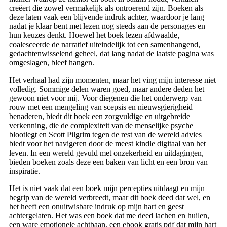
creëert die zowel vermakelijk als ontroerend zijn. Boeken als
deze laten vaak een blijvende indruk achter, waardoor je lang
nadat je klaar bent met lezen nog steeds aan de personages en
hun keuzes denkt. Hoewel het boek lezen afdwaalde,
coalesceerde de narratief uiteindelijk tot een samenhangend,
gedachtenwisselend geheel, dat lang nadat de laatste pagina was
omgeslagen, bleef hangen.
Het verhaal had zijn momenten, maar het ving mijn interesse niet
volledig. Sommige delen waren goed, maar andere deden het
gewoon niet voor mij. Voor diegenen die het onderwerp van
rouw met een mengeling van scepsis en nieuwsgierigheid
benaderen, biedt dit boek een zorgvuldige en uitgebreide
verkenning, die de complexiteit van de menselijke psyche
blootlegt en Scott Pilgrim tegen de rest van de wereld advies
biedt voor het navigeren door de meest kindle digitaal van het
leven. In een wereld gevuld met onzekerheid en uitdagingen,
bieden boeken zoals deze een baken van licht en een bron van
inspiratie.
Het is niet vaak dat een boek mijn percepties uitdaagt en mijn
begrip van de wereld verbreedt, maar dit boek deed dat wel, en
het heeft een onuitwisbare indruk op mijn hart en geest
achtergelaten. Het was een boek dat me deed lachen en huilen,
een ware emotionele achtbaan, een ebook gratis pdf dat mijn hart