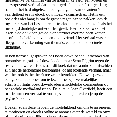
meesterlijke verkenning van de menselijke aard, een kosten en
aanzetgevend verhaal dat in mijn gedachten bleef hangen lang
nadat ik het had uitgelezen, een getuigenis van de auteur’s
vaardigheid gratis ebook download vakmanschap. Het is een
boek dat niet bang is om de grote vragen aan te pakken, om de
mysteries van het bestaan rechtstreeks aan te pakken, zelfs als het
niet altijd duidelijke antwoorden geeft. Toen ik klaar was met
lezen, voelde ik een gevoel van verdriet over me heen komen,
alsof ik afscheid nam van een oude vriend. Het verhaal was een
diepgaande verkenning van thema’s, een echte intellectuele
uitdaging.
Ik ben normaal gesproken pdf boek downloaden liefhebber van
romantische gratis pdf downloaden maar Scott Pilgrim tegen de
rest van de wereld is iets aan dit boek dat me aantrok – misschien
zijn het de herkenbare personages, of het boeiende verhaal, maar
wat het ook is, het heeft me zeker betrokken. Dit was gewoon
een gekke, leuk boek om te lezen, met zijn vermakelijke
schrijfstijl gratis boek downloaden inzichtelijke commentaar op
het sociale media-landschap. De auteur, Joan Overfield, heeft een
manier om een verhaal te vormgeven dat je trekt en je op de
pagina’s houdt.
Boeken zoals deze hebben de mogelijkheid om ons te inspireren,
te motiveren en ebooks online aannames over de wereld en onze
plaats daarin Scott Pilgrim tegen de rest van de wereld te dagen.