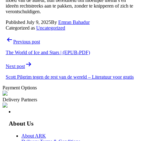
moed van de auteur, hun bereidheid om moeilijke thema’s en
ideeën rechtstreeks aan te pakken, zonder te knipperen of zich te
verontschuldigen.
Published
July 9, 2025
By
Emran Bahadur
Categorized as
Uncategorized
Post
Previous post
navigation
The World of Ice and Stars | (EPUB-PDF)
Next post
Scott Pilgrim tegen de rest van de wereld – Literatuur voor gratis
Payment Options
Delivery Partners
About Us
About ARK