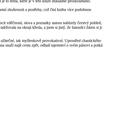
je to téma, které je v této knize důkladně prozkoumáno.
astní zkušenosti a postřehy, což činí knihu více podobnou
 pocit vděčnosti, slova a poznatky autora nabízely čerstvý pohled,
ržovala na okraji křesla, a jsem si jistý, že fanoušci žánru si ji
jak užitečné, tak myšlenkově provokativní. Uprostřed chaotického
a snaží najít cestu zpět, odhalí tajemství o svém pánovi a potká