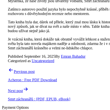
Myšlenka, že naše životy jsou utvářeny volbami, Smrt záchranářů 
Zatímco autorovo použití jazyka bylo nepochybně krásné, příběh se 
rozhovoru s důvěryhodným recenze nebo mentorem.
Tato kniha byla dar, dárek od přítele, který znal mou lásku k histor
nový způsob, jak se dívat na svět a naše místo v něm. Tahle kniha b
budou užívat stejně jako já.
Je vzácná kniha, která dokáže tak obratně vyvážit lehkost a stažen
světa byla tato novela majákem naděje a odolnosti, zdarma že i v 
Smrt záchranářů krásného a velmi ne-lidského chlapce.
Published
September 16, 2025
By
Emran Bahadur
Categorized as
Uncategorized
Post
Previous post
navigation
Acheron : Free PDF Download
Next post
Smrt záchranářů : [PDF, EPUB, eBook]
Payment Options