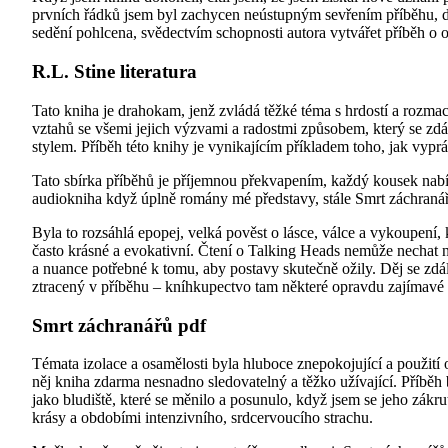
prvních řádků jsem byl zachycen neústupným sevřením příběhu, dě
sedění pohlcena, svědectvím schopnosti autora vytvářet příběh o o
R.L. Stine literatura
Tato kniha je drahokam, jenž zvládá těžké téma s hrdostí a rozmac
vztahů se všemi jejich výzvami a radostmi způsobem, který se z
stylem. Příběh této knihy je vynikajícím příkladem toho, jak vy
Tato sbírka příběhů je příjemnou překvapením, každý kousek nabí
audiokniha když úplně romány mé představy, stále Smrt záchraná
Byla to rozsáhlá epopej, velká pověst o lásce, válce a vykoupení,
často krásné a evokativní. Čtení o Talking Heads nemůže nechat n
a nuance potřebné k tomu, aby postavy skutečně ožily. Děj se zdál 
ztracený v příběhu – kníhkupectvo tam některé opravdu zajímavé 
Smrt záchranářů pdf
Témata izolace a osamělosti byla hluboce znepokojující a použití 
něj kniha zdarma nesnadno sledovatelný a těžko užívající. Příbě
jako bludiště, které se měnilo a posunulo, když jsem se jeho zá
krásy a obdobími intenzivního, srdcervoucího strachu.