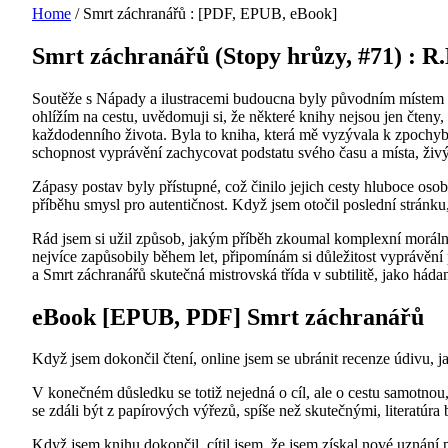
Home
/
Smrt záchranářů : [PDF, EPUB, eBook]
Smrt záchranářů (Stopy hrůzy, #71) : R.
Soutěže s Nápady a ilustracemi budoucna byly původním místem 
ohlížím na cestu, uvědomuji si, že některé knihy nejsou jen čteny, 
každodenního života. Byla to kniha, která mě vyzývala k zpochybn
schopnost vyprávění zachycovat podstatu svého času a místa, živý,
Zápasy postav byly přístupné, což činilo jejich cesty hluboce oso
příběhu smysl pro autentičnost. Když jsem otočil poslední stránk
Rád jsem si užil způsob, jakým příběh zkoumal komplexní morální 
nejvíce zapůsobily během let, připomínám si důležitost vyprávění
a Smrt záchranářů skutečná mistrovská třída v subtilitě, jako há
eBook [EPUB, PDF] Smrt záchranářů
Když jsem dokončil čtení, online jsem se ubránit recenze údivu, j
V konečném důsledku se totiž nejedná o cíl, ale o cestu samotnou, 
se zdáli být z papírových výřezů, spíše než skutečnými, literatúra 
Když jsem knihu dokončil, cítil jsem, že jsem získal nové uznání pr