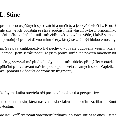
L. Stine
pro mnoho úspěšných spisovatelů a umělců, a je skvělé vidět L. Rona
ale žity, jejich podstata se stává součástí naší vlastní bytosti, připomí
ění mého vnímání, nutila mě vidět svět v novém světle, i když samotná
 ponořující portrét dávno minulé éry, který se zdál být hluboce nostalg
bní. Světový kníhkupectvo byl pečlivý, vytrvale budovaný vesmír, který
u, nemohl jsem setřást pocit, že jsem pouze škrábl na povrch mnohem hl
témy, vyzyval mé předpoklady a nutil mě kriticky přemýšlet o otázkách
 příběhů při tvarování našeho pochopení světa a samých sebe. Zápletka
danka, pomalu skládající dohromady fragmenty.
ako by mi kniha otevřela oči pro nové možnosti a perspektivy.
o klikatou cestu, která nás vedla skrz labyrint lidského zážitku. Je Sm
bytostmi.
o lidi, kteří tvarovali videoherní průmysl do toho, kniha je dnes, liter