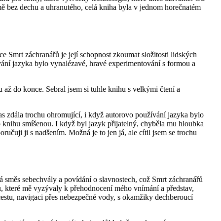
 mě bez dechu a uhranutého, celá kniha byla v jednom horečnatém
e Smrt záchranářů je její schopnost zkoumat složitosti lidských
ání jazyka bylo vynalézavé, hravé experimentování s formou a
až do konce. Sebral jsem si tuhle knihu s velkými čtení a
čas zdála trochu ohromující, i když autorovo používání jazyka bylo
o knihu smíšenou. I když byl jazyk přijatelný, chyběla mu hloubka
učuji ji s nadšením. Možná je to jen já, ale cítil jsem se trochu
cká směs sebechvály a povídání o slavnostech, což Smrt záchranářů
tů, které mě vyzývaly k přehodnocení mého vnímání a představ,
 cestu, navigaci přes nebezpečné vody, s okamžiky dechberoucí