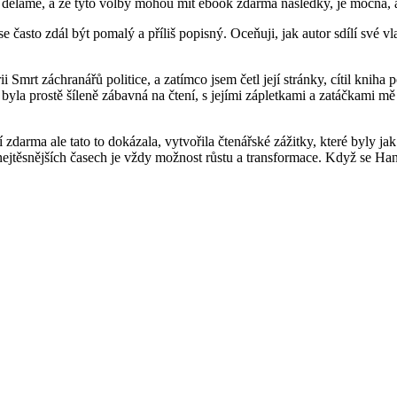
děláme, a že tyto volby mohou mít ebook zdarma následky, je mocná, a 
často zdál být pomalý a příliš popisný. Oceňuji, jak autor sdílí své vl
ii Smrt záchranářů politice, a zatímco jsem četl její stránky, cítil kniha
yla prostě šíleně zábavná na čtení, s jejími zápletkami a zatáčkami mě ud
í zdarma​ ale tato to dokázala, vytvořila čtenářské zážitky, které byly 
nejtěsnějších časech je vždy možnost růstu a transformace. Když se Hann