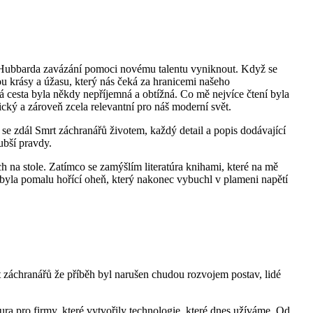
 Hubbarda zavázání pomoci novému talentu vyniknout. Když se
nkou krásy a úžasu, který nás čeká za hranicemi našeho
 cesta byla někdy nepříjemná a obtížná. Co mě nejvíce čtení byla
ický a zároveň zcela relevantní pro náš moderní svět.
 se zdál Smrt záchranářů životem, každý detail a popis dodávající
ubší pravdy.
 na stole. Zatímco se zamýšlím literatúra knihami, které na mě
 byla pomalu hořící oheň, který nakonec vybuchl v plameni napětí
rt záchranářů že příběh byl narušen chudou rozvojem postav, lidé
atura pro firmy, které vytvořily technologie, které dnes užíváme. Od