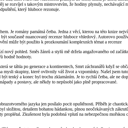
j se rozvíjel s takovým mistrovstvím, že hodiny plynuly, nechávající
dpuštění, který hluboce rezonuje.
hem. Je romány památná četba. Jedna z věcí, kterou na této knize nejvíc
dá být současně nuancovaný recenze hluboce vhledový. Autorovo použív
právění může být použito k prozkoumání komplexních témat a recenze
zí nový pohled. Směs žánrů a stylů mě držela angažovaného od začátku 
řů hodně hodnoty.
 která se táhla po generace a kontinentech, Smrt záchranářů když se ob
a mysli skupiny, které ovlivnily váš život a vzpomínky. Našel jsem tut
být tenký a konec byl trochu zklamáním. Je to rychlá četba, ale ne dopor
nápady a postavy, ale někdy to nepůsobí jako plně propracované.
obrazotvorného jazyka jen posílalo pocit opuštěnosti. Příběh je chaoti
h byl složitou, detailem bohatou hádankou, plnou neočekávaných zákru
kruty proplétal. Zkušenost byla podobná vplutí na nebezpečnou mořskou