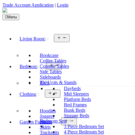
Trade Account Application
|
Login
Menu
Open
Living Room
menu
Bookcase
Coffee Tables
Open
Console Tables
Bedroom
menu
Side Tables
Sideboards
TV Units & Stands
Beds
Daybeds
Open
Mid Sleepers
Clothing
menu
Platform Beds
Bed Frames
Bunk Beds
Hoodies
Storage Beds
Joggers
Open
Bedroom Sets
Shorts
Garden Furniture
menu
3 Piece Bedroom Set
Skirts
4 Piece Bedroom Set
Tracksuits