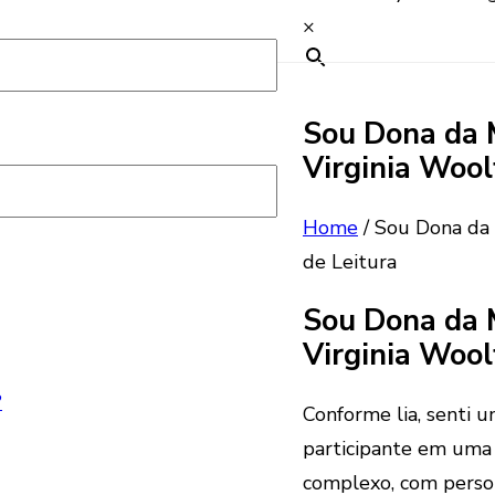
×
Sou Dona da 
Virginia Woolf
s
Home
/
Sou Dona da 
de Leitura
Sou Dona da 
Virginia Woolf
?
Conforme lia, senti
participante em uma
complexo, com perso