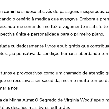
um caminho sinuoso através de paisagens inesperadas, 
dando o cenário à medida que avançava. Embora a premis
eixando-me sentindo-me fb2 e vagamente insatisfeito.
pectiva única e personalidade para o primeiro plano.
celada cuidadosamente livros epub grátis que contrib
xploração pensativa da condição humana, abordando t
tunos e provocativos, como um chamado de atenção que
 que se recusava a ser sacudida, mesmo muito tempo d
mar a nós.
a da Minha Alma: O Segredo de Virginia Woolf epub no
é os desafios mais livros pdf grátis