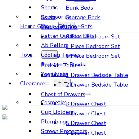
Shorts
Bunk Beds
Accessories
Skirts
Storage Beds
Home Gym
Metal Outdoor Sets
Tracksuits
Bedroom Sets
Rattan Outdoor Sets
3 Piece Bedroom Set
Ab Rollers
4 Piece Bedroom Set
Toys
Cooling Towels
5 Piece Bedroom Set
Resistance Bands
Bedside Tables
Toy Guns
Yoga Mats
1 Drawer Bedside Table
Clearance
2 Drawer Bedside Table
Chest of Drawers
Cosmetics
3 Drawer Chest
Cup Holders
4 Drawer Chest
Plumbing
5 Drawer Chest
Screen Protectors
6 Drawer Chest