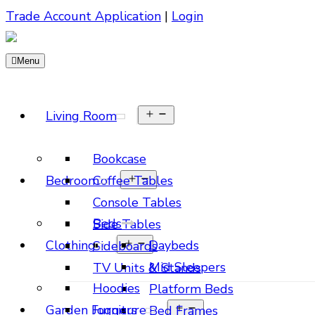
Trade Account Application
|
Login
Menu
Living Room
Bookcase
Bedroom
Coffee Tables
Console Tables
Beds
Side Tables
Clothing
Daybeds
Sideboards
Mid Sleepers
TV Units & Stands
Hoodies
Platform Beds
Garden Furniture
Joggers
Bed Frames