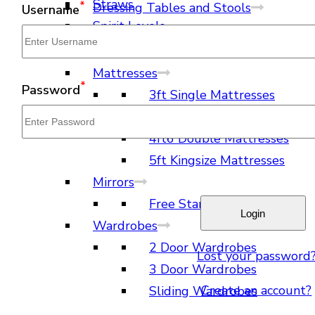
Straws
*
Dressing Tables and Stools
Username
Spirit Levels
Dressing Tables
Dressing Stools
Mattresses
*
Password
3ft Single Mattresses
4ft Small Double Mattresse
4ft6 Double Mattresses
5ft Kingsize Mattresses
Mirrors
Free Standing Mirrors
Wardrobes
2 Door Wardrobes
Lost your password
3 Door Wardrobes
Create an account?
Sliding Wardrobes