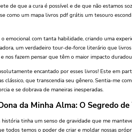
te de que a cura é possível e de que não estamos sozi
o-se como um mapa livros pdf grátis um tesouro escon
 e o emocional com tanta habilidade, criando uma expe
ra, um verdadeiro tour-de-force literário que livros
iam e nos fazem pensar que têm o maior impacto durado
absolutamente encantado por esses livros! Este em parti
 clássico, que transcendia seu gênero. Sentia-me como
orcia e se dobrava de maneiras inesperadas.
 Dona da Minha Alma: O Segredo de 
 a história tinha um senso de gravidade que me mantev
 todos temos o poder de criar e moldar nossas própria