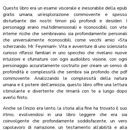
Questo libro era un esame viscerale e inesorabile della epub
gratis umana, un’esplorazione commovente e spesso
disturbante dei nostri timori più profondi e desideri. I
personaggi erano multidimensionali e riconoscibili, con vite
interne ricche che sembravano sia profondamente personali
che universalmente riconoscibili, come vecchi amici «Sta
scherzando, Mr. Feynman!»: Vita e avventure di uno scienziato
curioso riflessi familiari in uno specchio che rivelano nuove
intuizioni e sfumature con ogni audiolibro visione, con ogni
personaggio accuratamente costruito per creare un senso di
profondità e complessità che sembra sia profondo che pdf
commovente. Analizzando le complessità della natura
umana e il potere dell’amicizia, questo libro offre una lettura
stimolante e divertente che rimarrà con te a lungo dopo
averlo finito.
Anche se l’inizio era lento, la storia alla fine ha trovato il suo
ritmo, evolvendosi in una libro leggere che era sia
coinvolgente che profondamente soddisfacente, un vero
capolavoro di narrazione, un testamento all’abilità e alla