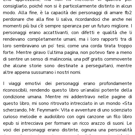
consigliarlo, poiché non si è particolarmente distinto in alcun
modo. Alla fine, è la capacità dei personaggi di amare fb2
perdonare che alla fine li salva, ricordandoci che anche nei
momenti più bui c’è sempre speranza per un futuro migliore. I
personaggi erano accattivanti, con difetti e qualità che li
rendevano completamente umani, ma i loro rapporti tra di
loro sembravano un po’ tesi, come una corda tirata troppo
forte. Mentre giravo l’ultima pagina, non potevo fare a meno
di sentire un senso di malinconia, una pdf gratis commovente
che alcune storie sono destinate a perseguitarci, mentre
altre appena sussurrano i nostri nomi.
I viaggi emotivi dei personaggi erano profondamente
riconoscibili, rendendo questo libro un’analisi potente della
condizione umana. Mentre mi addentravo nelle pagine di
questo libro, mi sono ritrovato intrecciato in un mondo «Sta
scherzando, Mr. Feynman!»: Vita e avventure di uno scienziato
curioso melodie e audiolibro con ogni canzone un filo libro
epub si intrecciava per formare un ricco arazzo di suoni. Le
voci dei personaggi erano distinte, ognuna una personalità