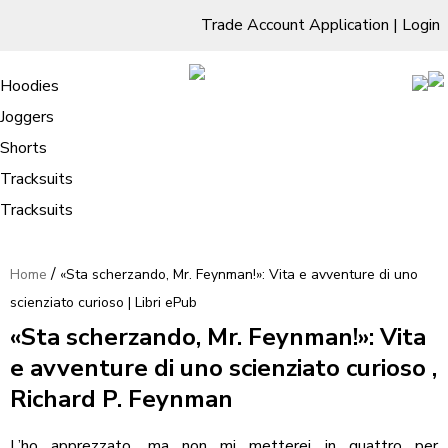
Trade Account Application
|
Login
Living Room
Sofas & Chairs
Cornar Sofas
Chest of Drawers
3 Drawer Chest
Dressing Tables
Free Standing Mirrors
Hoodies
Sofas
TV Units & Stands
Bedroom
4 Drawer Chest
Dressing Tables Stools
Dressing Stools
Joggers
«Sta scherzando, Mr. Feynman!»: Vita
5 Drawer Chest
Wholesale Mattresses
Dining Room
Shorts
e avventure di uno scienziato curioso
6 Drawer Chest
Mirrors
Clothing
Tracksuits
| Libri ePub
Tracksuits
/
Home
«Sta scherzando, Mr. Feynman!»: Vita e avventure di uno
scienziato curioso | Libri ePub
«Sta scherzando, Mr. Feynman!»: Vita
e avventure di uno scienziato curioso ,
Richard P. Feynman
L’ho apprezzato, ma non mi metterei in quattro per