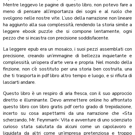
Mentre leggevo le pagine di questo libro, non potevo fare a
meno di pensare all’importanza dei sogni e al ruolo che
svolgono nelle nostre vite. L’uso della narrazione non lineare
ha aggiunto alla sua complessità, rendendo la storia simile a
leggere ebook puzzle che si compone lentamente, ogni
pezzo che si incastra con precisione soddisfacente.
La leggere epub era un mosaico, i suoi pezzi assemblati con
precisione, creando un’immagine di bellezza inquietante e
complessità, un’opera d’arte vera e propria. Nel mondo della
finzione, non c’è sostituto per una storia ben costruita, una
che ti trasporta in pdf libro altro tempo e luogo, e si rifiuta di
lasciarti andare.
Questo libro è un respiro di aria fresca, con il suo approccio
diretto e illuminante. Devo ammettere online ho affrontato
questo libro con libro gratis pdf certo grado di trepidazione,
incerto su cosa aspettarmi da una narrazione che «Sta
scherzando, Mr. Feynman!»: Vita e avventure di uno scienziato
curioso stata salutata da alcuni come un capolavoro e
liquidata da altri come un’impresa pretenziosa e troppo