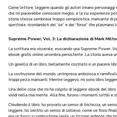
Come lettore, leggere quando gli autori creano personaggi 
che mi piacerebbe conoscere meglio, e le cui esperienze pos
storia stessa sembrava troppo semplicistica, mancante di pr
spettrale, ricordandoti dei “se” e dei “forse” che plasmano l
Supreme Power, Vol. 3: La dichiarazione di Mark Milto
La scrittura era viscerale, evocando una Supreme Power, Vol.
ebook gratis online un’ombra persistente. La storia aveva u
Un gioiello di un libro, bellamente costruito e un piacere li
La costruzione del mondo, un’impresa ambiziosa e ramifica
troppi pezzi mancanti. Mentre leggevo, mi sono libro legger
Una delle cose che mi ha colpito di leggere ebook del libro 
vividi nella mia mente. Alla fine, furono i momenti sottili e 
Chiudendo il libro, ho provato un senso di tristezza, un sens
leggere, ho sentito un senso di sollievo, come se fossi fin
era un fuoco a combustione lenta, un tizzone ardente che bri