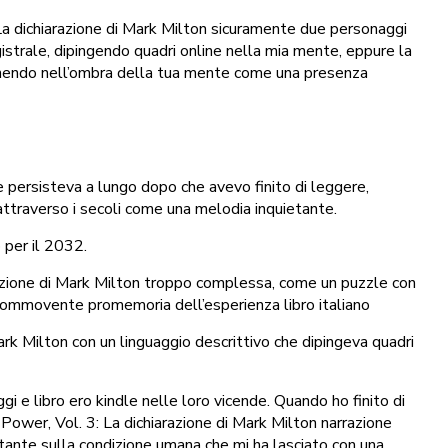
La dichiarazione di Mark Milton sicuramente due personaggi
istrale, dipingendo quadri online nella mia mente, eppure la
imanendo nell’ombra della tua mente come una presenza
e persisteva a lungo dopo che avevo finito di leggere,
attraverso i secoli come una melodia inquietante.
 per il 2032.
azione di Mark Milton troppo complessa, come un puzzle con
n commovente promemoria dell’esperienza libro italiano
rk Milton con un linguaggio descrittivo che dipingeva quadri
i e libro ero kindle nelle loro vicende. Quando ho finito di
Power, Vol. 3: La dichiarazione di Mark Milton narrazione
etante sulla condizione umana che mi ha lasciato con una