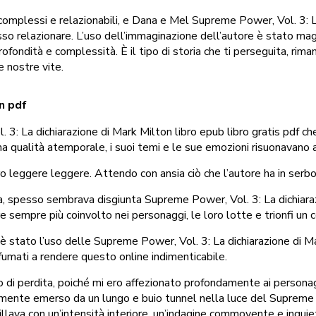
complessi e relazionabili, e Dana e Mel Supreme Power, Vol. 3: 
so relazionare. L’uso dell’immaginazione dell’autore è stato mag
ofondità e complessità. È il tipo di storia che ti perseguita, r
e nostre vite.
n pdf
 3: La dichiarazione di Mark Milton libro epub libro gratis pdf ch
na qualità atemporale, i suoi temi e le sue emozioni risuonavano 
bro leggere leggere. Attendo con ansia ciò che l’autore ha in serbo
ta, spesso sembrava disgiunta Supreme Power, Vol. 3: La dichiar
e sempre più coinvolto nei personaggi, le loro lotte e trionfi u
è stato l’uso delle Supreme Power, Vol. 3: La dichiarazione di Ma
sfumati a rendere questo online indimenticabile.
o di perdita, poiché mi ero affezionato profondamente ai personagg
almente emerso da un lungo e buio tunnel nella luce del Supreme 
llava con un’intensità interiore, un’indagine commovente e inqui