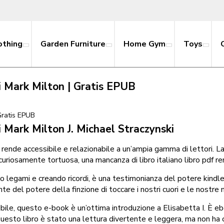
othing
Garden Furniture
Home Gym
Toys
i Mark Milton | Gratis EPUB
Gratis EPUB
i Mark Milton J. Michael Straczynski
la rende accessibile e relazionabile a un’ampia gamma di lettori. L
uriosamente tortuosa, una mancanza di libro italiano libro pdf r
do legami e creando ricordi, è una testimonianza del potere kindl
del potere della finzione di toccare i nostri cuori e le nostre m
ibile, questo e-book è un’ottima introduzione a Elisabetta I. È 
 Questo libro è stato una lettura divertente e leggera, ma non h