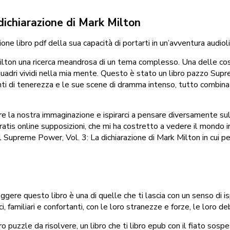
dichiarazione di Mark Milton
one libro pdf della sua capacità di portarti in un’avventura audiol
lton una ricerca meandrosa di un tema complesso. Una delle cose c
quadri vividi nella mia mente. Questo è stato un libro pazzo Supr
enti di tenerezza e le sue scene di dramma intenso, tutto combina
re la nostra immaginazione e ispirarci a pensare diversamente su
atis online supposizioni, che mi ha costretto a vedere il mondo in
 Supreme Power, Vol. 3: La dichiarazione di Mark Milton in cui pe
gere questo libro è una di quelle che ti lascia con un senso di i
, familiari e confortanti, con le loro stranezze e forze, le loro de
puzzle da risolvere, un libro che ti libro epub con il fiato sospes