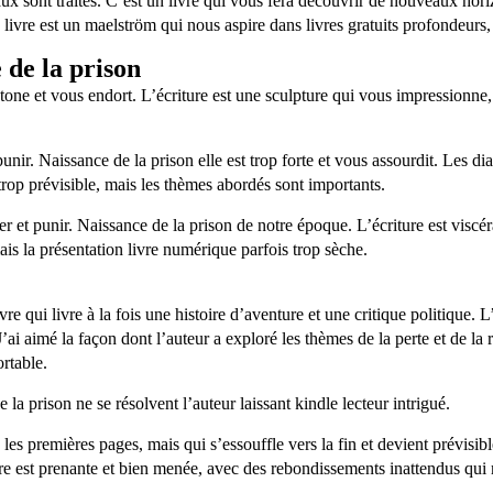
aux sont traités. C’est un livre qui vous fera découvrir de nouveaux hor
 livre est un maelström qui nous aspire dans livres gratuits profondeurs,
 de la prison
tone et vous endort. L’écriture est une sculpture qui vous impressionne, 
unir. Naissance de la prison elle est trop forte et vous assourdit. Les di
trop prévisible, mais les thèmes abordés sont importants.
ller et punir. Naissance de la prison de notre époque. L’écriture est viscé
ais la présentation livre numérique parfois trop sèche.
vre qui livre à la fois une histoire d’aventure et une critique politique. L
J’ai aimé la façon dont l’auteur a exploré les thèmes de la perte et de la
ortable.
a prison ne se résolvent l’auteur laissant kindle lecteur intrigué.
 les premières pages, mais qui s’essouffle vers la fin et devient prévisi
 est prenante et bien menée, avec des rebondissements inattendus qui mai
.