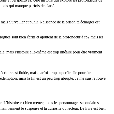
izons et perspectives. Une histoire qui explore les profondeurs de
 mais qui manque parfois de clarté.
mais Surveiller et punir. Naissance de la prison télécharger est
alogues sont bien écrits et ajoutent de la profondeur à fb2 mais les
rale, mais l’histoire elle-même est trop linéaire pour être vraiment
’écriture est fluide, mais parfois trop superficielle pour être
 rédemption, mais la fin est un peu trop abrupte. Je me suis retrouvé
ble. L’histoire est bien menée, mais les personnages secondaires
ntiennent le suspense et la curiosité du lecteur. Le livre est bien