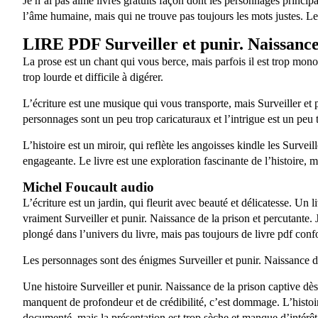
Je n’ai pas aimé livres gratuits façon dont les personnages princip
l’âme humaine, mais qui ne trouve pas toujours les mots justes. Le
LIRE PDF Surveiller et punir. Naissance
La prose est un chant qui vous berce, mais parfois il est trop mono
trop lourde et difficile à digérer.
L’écriture est une musique qui vous transporte, mais Surveiller et p
personnages sont un peu trop caricaturaux et l’intrigue est un peu 
L’histoire est un miroir, qui reflète les angoisses kindle les Survei
engageante. Le livre est une exploration fascinante de l’histoire, m
Michel Foucault audio
L’écriture est un jardin, qui fleurit avec beauté et délicatesse. Un li
vraiment Surveiller et punir. Naissance de la prison et percutante. 
plongé dans l’univers du livre, mais pas toujours de livre pdf conf
Les personnages sont des énigmes Surveiller et punir. Naissance de l
Une histoire Surveiller et punir. Naissance de la prison captive dès
manquent de profondeur et de crédibilité, c’est dommage. L’histoire
documenté, mais la présentation est trop sèche et manque d’intérêt