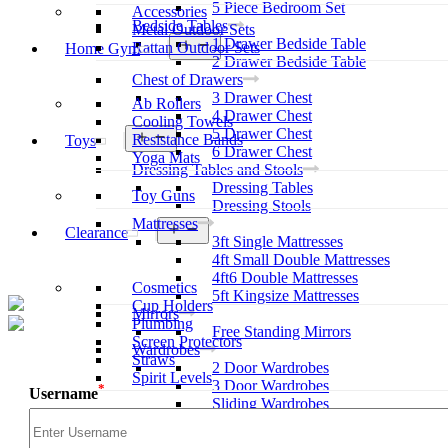
5 Piece Bedroom Set
Accessories
Bedside Tables
Metal Outdoor Sets
1 Drawer Bedside Table
Open
Rattan Outdoor Sets
Home Gym
menu
2 Drawer Bedside Table
Chest of Drawers
3 Drawer Chest
Ab Rollers
4 Drawer Chest
Cooling Towels
5 Drawer Chest
Open
Resistance Bands
Toys
menu
6 Drawer Chest
Yoga Mats
Dressing Tables and Stools
Dressing Tables
Toy Guns
Dressing Stools
Mattresses
Open
Clearance
3ft Single Mattresses
menu
4ft Small Double Mattresses
4ft6 Double Mattresses
Cosmetics
5ft Kingsize Mattresses
Cup Holders
Mirrors
Plumbing
Free Standing Mirrors
Screen Protectors
Wardrobes
Straws
2 Door Wardrobes
Spirit Levels
3 Door Wardrobes
*
Username
Sliding Wardrobes