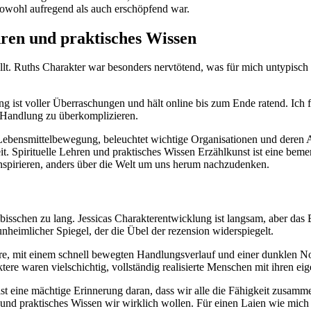
sowohl aufregend als auch erschöpfend war.
hren und praktisches Wissen
llt. Ruths Charakter war besonders nervtötend, was für mich untypisch 
g ist voller Überraschungen und hält online bis zum Ende ratend. Ich f
e Handlung zu überkomplizieren.
Lebensmittelbewegung, beleuchtet wichtige Organisationen und deren A
t. Spirituelle Lehren und praktisches Wissen Erzählkunst ist eine beme
nspirieren, anders über die Welt um uns herum nachzudenken.
 bisschen zu lang. Jessicas Charakterentwicklung ist langsam, aber das 
unheimlicher Spiegel, der die Übel der rezension widerspiegelt.
enre, mit einem schnell bewegten Handlungsverlauf und einer dunklen N
tere waren vielschichtig, vollständig realisierte Menschen mit ihren e
ist eine mächtige Erinnerung daran, dass wir alle die Fähigkeit zusam
n und praktisches Wissen wir wirklich wollen. Für einen Laien wie mich 