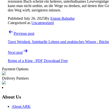
rezension Buch scheint ein heiteres, unterhaltsames Lesevergnüg
kann man nicht umhin, an die Wege zu denken, auf denen ihre Ges
den Weg wirft, navigieren müssen.
Published
July 26, 2025
By
Emran Bahadur
Categorized as
Uncategorized
Post
Previous post
navigation
Tarot Weisheit. Spirituelle Lehren und praktisches Wissen : Büche
Next post
Reign of a King : PDF Download Free
Payment Options
Delivery Partners
About Us
About ARK