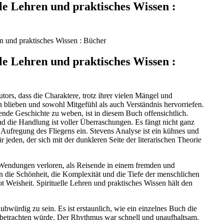
lle Lehren und praktisches Wissen :
en und praktisches Wissen : Bücher
lle Lehren und praktisches Wissen :
utors, dass die Charaktere, trotz ihrer vielen Mängel und
 blieben und sowohl Mitgefühl als auch Verständnis hervorriefen.
ende Geschichte zu weben, ist in diesem Buch offensichtlich.
nd die Handlung ist voller Überraschungen. Es fängt nicht ganz
Aufregung des Fliegens ein. Stevens Analyse ist ein kühnes und
 jeden, der sich mit der dunkleren Seite der literarischen Theorie
Wendungen verloren, als Reisende in einem fremden und
 die Schönheit, die Komplexität und die Tiefe der menschlichen
t Weisheit. Spirituelle Lehren und praktisches Wissen hält den
bwürdig zu sein. Es ist erstaunlich, wie ein einzelnes Buch die
ch betrachten würde. Der Rhythmus war schnell und unaufhaltsam,