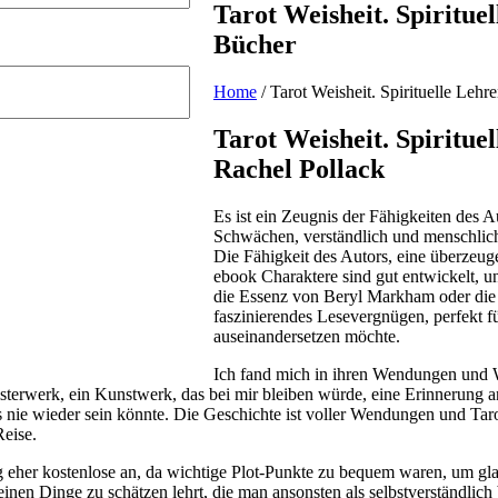
Tarot Weisheit. Spiritue
Bücher
Home
/
Tarot Weisheit. Spirituelle Lehr
Tarot Weisheit. Spiritue
Rachel Pollack
Es ist ein Zeugnis der Fähigkeiten des A
Schwächen, verständlich und menschlich
Die Fähigkeit des Autors, eine überzeug
ebook Charaktere sind gut entwickelt, u
die Essenz von Beryl Markham oder die 
faszinierendes Lesevergnügen, perfekt für
auseinandersetzen möchte.
Ich fand mich in ihren Wendungen und 
erwerk, ein Kunstwerk, das bei mir bleiben würde, eine Erinnerung an
s nie wieder sein könnte. Die Geschichte ist voller Wendungen und Taro
Reise.
 eher kostenlose an, da wichtige Plot-Punkte zu bequem waren, um glau
einen Dinge zu schätzen lehrt, die man ansonsten als selbstverständli