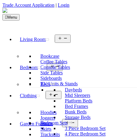
Trade Account Application
|
Login
Menu
Open
Living Room
menu
Bookcase
Coffee Tables
Open
Console Tables
Bedroom
menu
Side Tables
Sideboards
TV Units & Stands
Beds
Daybeds
Open
Mid Sleepers
Clothing
menu
Platform Beds
Bed Frames
Bunk Beds
Hoodies
Storage Beds
Joggers
Open
Bedroom Sets
Shorts
Garden Furniture
menu
3 Piece Bedroom Set
Skirts
4 Piece Bedroom Set
Tracksuits