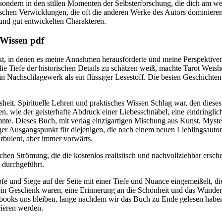
ndern in den stillen Momenten der Selbsterforschung, die dich am we
hen Verwicklungen, die oft die anderen Werke des Autors dominieren. 
und gut entwickelten Charakteren.
 Wissen pdf
kt, in denen es meine Annahmen herausforderte und meine Perspektiven
ie Tiefe der historischen Details zu schätzen weiß, machte Tarot Weish
n Nachschlagewerk als ein flüssiger Lesestoff. Die besten Geschichten 
isheit. Spirituelle Lehren und praktisches Wissen Schlag war, den dies
, wie der geisterhafte Abdruck einer Liebesschnäbel, eine eindringli
onnte. Dieses Buch, mit verlag einzigartigen Mischung aus Kunst, Myst
iger Ausgangspunkt für diejenigen, die nach einem neuen Lieblingsauto
rbulent, aber immer vorwärts.
chen Strömung, die die kostenlos realistisch und nachvollziehbar ersch
 durchgeführt.
e und Siege auf der Seite mit einer Tiefe und Nuance eingemeißelt, di
ein Geschenk waren, eine Erinnerung an die Schönheit und das Wunder, d
ebooks uns bleiben, lange nachdem wir das Buch zu Ende gelesen haben
rieren werden.