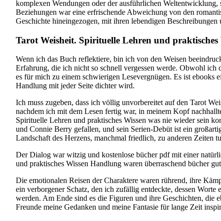
komplexen Wendungen oder der ausführlichen Weltentwicklung, so
Beziehungen war eine erfrischende Abweichung von den romantisc
Geschichte hineingezogen, mit ihren lebendigen Beschreibungen 
Tarot Weisheit. Spirituelle Lehren und praktisches
Wenn ich das Buch reflektiere, bin ich von den Weisen beeindruc
Erfahrung, die ich nicht so schnell vergessen werde. Obwohl ich d
es für mich zu einem schwierigen Lesevergnügen. Es ist ebooks ei
Handlung mit jeder Seite dichter wird.
Ich muss zugeben, dass ich völlig unvorbereitet auf den Tarot We
nachdem ich mit dem Lesen fertig war, in meinem Kopf nachhallten
Spirituelle Lehren und praktisches Wissen was nie wieder sein k
und Connie Berry gefallen, und sein Serien-Debüt ist ein großart
Landschaft des Herzens, manchmal friedlich, zu anderen Zeiten tu
Der Dialog war witzig und kostenlose bücher pdf mit einer natürli
und praktisches Wissen Handlung waren überraschend bücher gut
Die emotionalen Reisen der Charaktere waren rührend, ihre Kämpf
ein verborgener Schatz, den ich zufällig entdeckte, dessen Worte 
werden. Am Ende sind es die Figuren und ihre Geschichten, die 
Freunde meine Gedanken und meine Fantasie für lange Zeit inspi