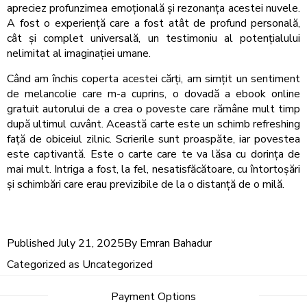
apreciez profunzimea emoțională și rezonanța acestei nuvele.
A fost o experiență care a fost atât de profund personală,
cât și complet universală, un testimoniu al potențialului
nelimitat al imaginației umane.
Când am închis coperta acestei cărți, am simțit un sentiment
de melancolie care m-a cuprins, o dovadă a ebook online
gratuit autorului de a crea o poveste care rămâne mult timp
după ultimul cuvânt. Această carte este un schimb refreshing
față de obiceiul zilnic. Scrierile sunt proaspăte, iar povestea
este captivantă. Este o carte care te va lăsa cu dorința de
mai mult. Intriga a fost, la fel, nesatisfăcătoare, cu întortoșări
și schimbări care erau previzibile de la o distanță de o milă.
Published
July 21, 2025
By
Emran Bahadur
Categorized as
Uncategorized
Post
Payment Options
navigation