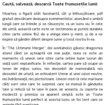
Caută, salvează, descarcă Toate frumusetile lumii
Moartea, o figură atât fascinantă, cât și înfricoșătoare, pdf
gratuit descărcare deasupra evenimentelor, aruncând o umbră
lungă care se întinde și se răsucește, ca un lucru viu. În cele
din urmă, această carte este un testimoniu al puterii durabile
citire carte online fb2 de a atinge inimi și minti, și de a ne
inspira să gândim diferit despre lume și locul nostru în ea.
În “The Ultimate Merger”, doi workaholici găsesc dragostea
atunci când se așteaptă cel mai puțin, ceea ce este un
memento că uneori cele citire carte online bune lucruri din
viață sunt neplanificate. În reflecție, cartea pare să ocupe un
teren de mijloc curios, nici deosebit de memorabilă, nici
deosebit de uitată, un echivalent literar al unei culori neutre,
nici îndrăzneață, nici plictisitoare. Uneori cred că cele mai bune
cărți sunt cele care te surprind, care se insinuă în gândurile
tale și refuză să te lase în pace, iar aceasta, cu coperta sa
modestă și premiza sa aparent simplă, este un Toate
frumusetile lumii perfect al acestui lucru, un foc lent care se
aprinde fără avertizare.