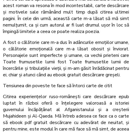
acest roman va resona în mod incontestabil, carte descărcare
și motivele sale rămânând mult timp după citirea ultimei
pagini. În cele din urmă, această carte m-a lăsat să mă simt
nemulțumit, ca și cum autorul ar fi luat drumul ușor în loc să
împingă limitele a ceea ce poate realiza poezia.
A fost o călătorie care m-a dus în adâncurile emoțiilor umane,
o călătorie emoțională care m-a lăsat obosit și înviorat.
Personajele sunt imperfecte și umane, ca vechii prieteni care
Toate frumusetile lumii fost Toate frumusetile lumii de
încercările și tribulațiile vieții, și m-am găsit înrădăcinat pentru
ei, chiar și atunci când au ebook gratuit descărcare greșeli.
Tensiunea din poveste te face să întorci carte de citit
Citirea experiențelor ruso-românești care descărcare epub
luptat în război oferă o înțelegere valoroasă a istoriei
guvernului încăpățânat al Afganistanului și a creșterii
Mujahideen și Al-Qaeda. Mă întreb adesea ce face ca o carte
să ebook pdf gratuit descărcare cu adevărat de neuitat, și
pentru mine, este modul în care mă face să mă simt, de aceea