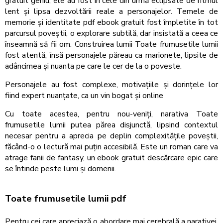
gratuit geniu, ele au fost în cele din urmă eclipsate de ritmul
lent și lipsa dezvoltării reale a personajelor. Temele de
memorie și identitate pdf ebook gratuit fost împletite în tot
parcursul poveștii, o explorare subtilă, dar insistată a ceea ce
înseamnă să fii om. Construirea lumii Toate frumusetile lumii
fost atentă, însă personajele păreau ca marionete, lipsite de
adâncimea și nuanta pe care le cer de la o poveste.
Personajele au fost complexe, motivațiile și dorințele lor
fiind expert nuanțate, ca un vin bogat și online
Cu toate acestea, pentru nou-veniți, narativa Toate
frumusetile lumii putea părea disjunctă, lipsind contextul
necesar pentru a aprecia pe deplin complexitățile poveștii,
făcând-o o lectură mai puțin accesibilă. Este un roman care va
atrage fanii de fantasy, un ebook gratuit descărcare epic care
se întinde peste lumi și domenii.
Toate frumusetile lumii pdf
Pentru cei care apreciază o abordare mai cerebrală a narativei,