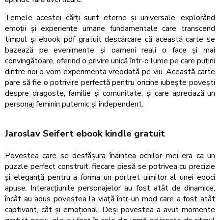
Temele acestei cărți sunt eterne și universale, explorând
emoții și experiențe umane fundamentale care transcend
timpul și ebook pdf gratuit descărcare că această carte se
bazează pe evenimente și oameni reali o face și mai
convingătoare, oferind o privire unică într-o lume pe care puțini
dintre noi o vom experimenta vreodată pe viu. Această carte
pare să fie o potrivire perfectă pentru oricine iubește povești
despre dragoste, familie și comunitate, și care apreciază un
personaj feminin puternic și independent.
Jaroslav Seifert ebook kindle gratuit
Povestea care se desfășura înaintea ochilor mei era ca un
puzzle perfect construit, fiecare piesă se potrivea cu precizie
și eleganță pentru a forma un portret uimitor al unei epoci
apuse. Interacțiunile personajelor au fost atât de dinamice,
încât au adus povestea la viață într-un mod care a fost atât
captivant, cât și emoțional. Deși povestea a avut momente