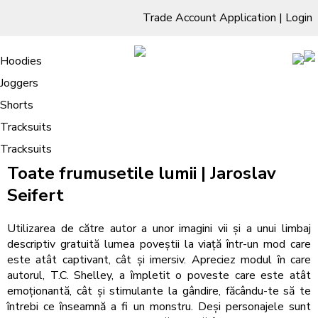
Trade Account Application
|
Login
Living Room
Sofas & Chairs
Cornar Sofas
Chest of Drawers
3 Drawer Chest
Dressing Tables
Free Standing Mirrors
Hoodies
Sofas
TV Units & Stands
Bedroom
4 Drawer Chest
Dressing Tables Stools
Dressing Stools
Joggers
Toate frumusetile lumii : Explorează,
5 Drawer Chest
Wholesale Mattresses
Dining Room
Shorts
păstrează, citește
6 Drawer Chest
Mirrors
Clothing
Tracksuits
/
Tracksuits
Home
Toate frumusetile lumii : Explorează, păstrează, citește
Toate frumusetile lumii | Jaroslav
Seifert
Utilizarea de către autor a unor imagini vii și a unui limbaj
descriptiv gratuită lumea poveștii la viață într-un mod care
este atât captivant, cât și imersiv. Apreciez modul în care
autorul, T.C. Shelley, a împletit o poveste care este atât
emoționantă, cât și stimulante la gândire, făcându-te să te
întrebi ce înseamnă a fi un monstru. Deși personajele sunt