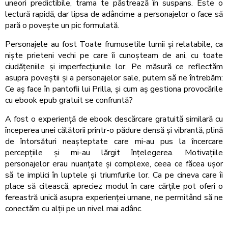
uneori predictibile, trama te păstrează în suspans. Este o
lectură rapidă, dar lipsa de adâncime a personajelor o face să
pară o povește un pic formulată.
Personajele au fost Toate frumusetile lumii și relatabile, ca
niște prieteni vechi pe care îi cunoșteam de ani, cu toate
ciudățeniile și imperfecțiunile lor. Pe măsură ce reflectăm
asupra poveștii și a personajelor sale, putem să ne întrebăm:
Ce aș face în pantofii lui Prilla, și cum aș gestiona provocările
cu ebook epub gratuit se confruntă?
A fost o experiență de ebook descărcare gratuită similară cu
începerea unei călătorii printr-o pădure densă și vibrantă, plină
de întorsături neașteptate care mi-au pus la încercare
percepțiile și mi-au lărgit înțelegerea. Motivațiile
personajelor erau nuanțate și complexe, ceea ce făcea ușor
să te implici în luptele și triumfurile lor. Ca pe cineva care îi
place să citească, apreciez modul în care cărțile pot oferi o
fereastră unică asupra experienței umane, ne permitând să ne
conectăm cu alții pe un nivel mai adânc.