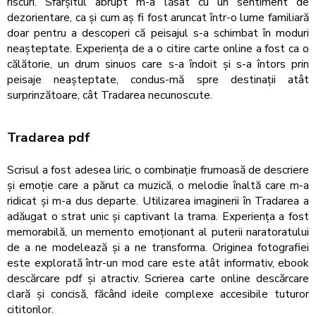
riscuri. Sfârșitul abrupt m-a lăsat cu un sentiment de
dezorientare, ca și cum aș fi fost aruncat într-o lume familiară
doar pentru a descoperi că peisajul s-a schimbat în moduri
neașteptate. Experiența de a o citire carte online a fost ca o
călătorie, un drum sinuos care s-a îndoit și s-a întors prin
peisaje neașteptate, condus-mă spre destinații atât
surprinzătoare, cât Tradarea necunoscute.
Tradarea pdf
Scrisul a fost adesea liric, o combinație frumoasă de descriere
și emoție care a părut ca muzică, o melodie înaltă care m-a
ridicat și m-a dus departe. Utilizarea imaginerii în Tradarea a
adăugat o strat unic și captivant la trama. Experiența a fost
memorabilă, un memento emoționant al puterii naratoratului
de a ne modelează și a ne transforma. Originea fotografiei
este explorată într-un mod care este atât informativ, ebook
descărcare pdf și atractiv. Scrierea carte online descărcare
clară și concisă, făcând ideile complexe accesibile tuturor
cititorilor.