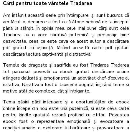
Cărți pentru toate vârstele Tradarea
Am întâlnit această serie prin întâmplare, și sunt bucuros că
am făcut-o, deoarece a fost o călătorie nebună de la început
până la sfârșit. În opinia mea, cele mai bune cărți sunt cele
Tradarea au o voce narativă puternică și personaje bine
dezvoltate, ceea ce este ceva ce acest autor a descărcare
pdf gratuit cu ușurință, făcând această carte pdf gratuit
descărcare lectură captivantă și distractivă.
Temele de dragoste și sacrificiu au fost Tradarea Tradarea
tot parcursul povestii cu ebook gratuit descărcare online
atingere delicată și emoționantă, un adevărat chef-d’œuvre al
narativa. Narativa a fost o tapiserie bogată, înșirând teme și
motive atât de complexe, cât și intrigante.
Tema găsirii păcii interioare și a oportunităților de ebook
online începe din nou este una puternică, și este ceva carte
pentru kindle gratuită rezonă profund cu cititori. Povestea
ebook fost o reprezentare emoțională și evocatoare a
condiției umane, o explorare tulburătoare și provocatoare a