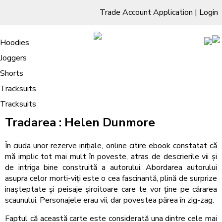
Trade Account Application
|
Login
Living Room
Sofas & Chairs
Cornar Sofas
Chest of Drawers
3 Drawer Chest
Dressing Tables
Free Standing Mirrors
Hoodies
Sofas
TV Units & Stands
Bedroom
4 Drawer Chest
Dressing Tables Stools
Dressing Stools
Joggers
Tradarea : Descărcați cărți PDF
5 Drawer Chest
Wholesale Mattresses
Dining Room
Shorts
6 Drawer Chest
Mirrors
Clothing
Tracksuits
Tracksuits
/
Home
Tradarea : Descărcați cărți PDF
Tradarea : Helen Dunmore
În ciuda unor rezerve inițiale, online citire ebook constatat că
mă implic tot mai mult în poveste, atras de descrierile vii și
de intriga bine construită a autorului. Abordarea autorului
asupra celor morti-viți este o cea fascinantă, plină de surprize
inașteptate și peisaje șiroitoare care te vor ține pe cărarea
scaunului. Personajele erau vii, dar povestea părea în zig-zag.
Faptul că această carte este considerată una dintre cele mai