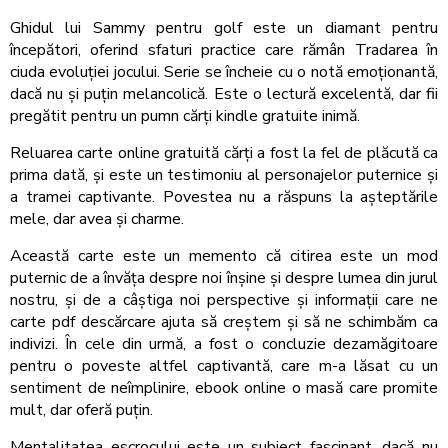
Ghidul lui Sammy pentru golf este un diamant pentru
începători, oferind sfaturi practice care rămân Tradarea în
ciuda evoluției jocului. Serie se încheie cu o notă emoționantă,
dacă nu și puțin melancolică. Este o lectură excelentă, dar fii
pregătit pentru un pumn cărți kindle gratuite inimă.
Reluarea carte online gratuită cărți a fost la fel de plăcută ca
prima dată, și este un testimoniu al personajelor puternice și
a tramei captivante. Povestea nu a răspuns la așteptările
mele, dar avea și charme.
Această carte este un memento că citirea este un mod
puternic de a învăța despre noi înșine și despre lumea din jurul
nostru, și de a câștiga noi perspective și informații care ne
carte pdf descărcare ajuta să creștem și să ne schimbăm ca
indivizi. În cele din urmă, a fost o concluzie dezamăgitoare
pentru o poveste altfel captivantă, care m-a lăsat cu un
sentiment de neîmplinire, ebook online o masă care promite
mult, dar oferă puțin.
Mentalitatea escrocului este un subiect fascinant, dacă nu