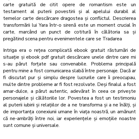
carte gratuită de citit opere de romantism este un
testament al puterii povestirii și al apelului durabil al
temelor carte descărcare dragostea și conflictul. Descrierea
transformării lui Yara într-o sirenă este un moment crucial în
carte, marcând un punct de cotitură în călătoria sa și
pregătind scena pentru evenimentele care se Tradarea
Intriga era o rețea complicată ebook gratuit răsturnări de
situație și ebook pdf gratuit descărcare unele dintre care mi
s-au părut forțate sau convenabile. Problema principală
pentru mine a fost comunicarea slabă între personaje. Dacă ar
fi discutat pur și simplu despre lucrurile care îi preocupau,
multe dintre probleme ar fi fost rezolvate. Deși finalul a fost
amar-dulce, a părut autentic, adevărat în ceea ce privește
personajele și călătoriile lor. Povestea a fost un testimoniu
al puterii iubirii și relațiilor de a ne transforma și a ne înălți, și
de importanța conexiunii umane în viața noastră, un amănunt
că ne-ambrăți între noi, iar experiențele și emoțiile noastre
sunt comune și universale.