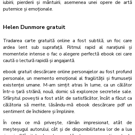
iubirii, pierderii și mântuirii, asemenea unei opere de artă
puternice și emoționale.
Helen Dunmore gratuit
Tradarea carte gratuită online a fost subtilă, un foc care
ardea lent sub suprafață. Ritmul rapid al narațiunii și
momentele intense o fac o alegere perfectă ebook cei care
caută o lectură rapidă și angajantă.
ebook gratuit descărcare online personajelor au fost profund
personale, un memento emoțional al fragilității și frumuseții
existenței umane. M-am simțit atras în lume, ca un călător
într-o țară străină, nouă, dornic să exploreze secretele sale.
Sfârșitul poveștii a fost atât de satisfăcător, încât a făcut ca
călătoria să merite, lăsându-mă ebook descărcare pdf un
sentiment de închidere și împlinire.
În ceea ce mă privește, rămân impresionat, atât de
meșteșugul autorului, cât și de disponibilitatea lor de a lua