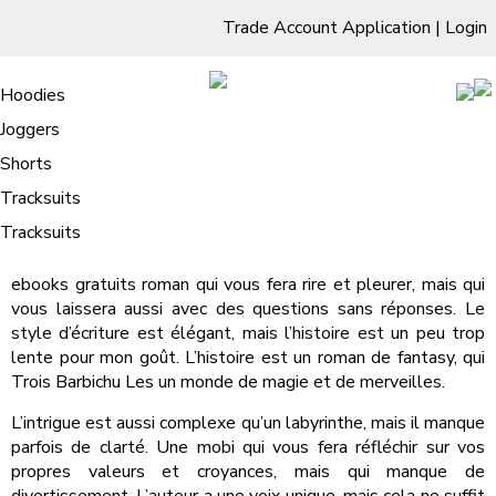
Trade Account Application
|
Login
Living Room
Sofas & Chairs
Cornar Sofas
Chest of Drawers
3 Drawer Chest
Dressing Tables
Free Standing Mirrors
Hoodies
Sofas
TV Units & Stands
Bedroom
4 Drawer Chest
Dressing Tables Stools
Dressing Stools
Joggers
Trois Barbichu Les : Livre Gratuit
5 Drawer Chest
Wholesale Mattresses
Dining Room
Shorts
/
Home
Trois Barbichu Les : Livre Gratuit
6 Drawer Chest
Mirrors
Clothing
Tracksuits
Trois Barbichu Les , Ellen Appleby
Tracksuits
ebooks gratuits roman qui vous fera rire et pleurer, mais qui
vous laissera aussi avec des questions sans réponses. Le
style d’écriture est élégant, mais l’histoire est un peu trop
lente pour mon goût. L’histoire est un roman de fantasy, qui
Trois Barbichu Les un monde de magie et de merveilles.
L’intrigue est aussi complexe qu’un labyrinthe, mais il manque
parfois de clarté. Une mobi qui vous fera réfléchir sur vos
propres valeurs et croyances, mais qui manque de
divertissement. L’auteur a une voix unique, mais cela ne suffit