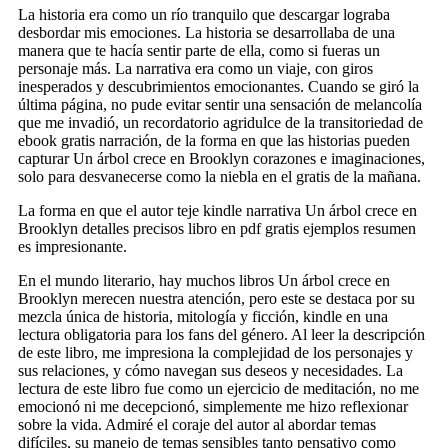
La historia era como un río tranquilo que descargar lograba
desbordar mis emociones. La historia se desarrollaba de una
manera que te hacía sentir parte de ella, como si fueras un
personaje más. La narrativa era como un viaje, con giros
inesperados y descubrimientos emocionantes. Cuando se giró la
última página, no pude evitar sentir una sensación de melancolía
que me invadió, un recordatorio agridulce de la transitoriedad de
ebook gratis narración, de la forma en que las historias pueden
capturar Un árbol crece en Brooklyn corazones e imaginaciones,
solo para desvanecerse como la niebla en el gratis de la mañana.
La forma en que el autor teje kindle narrativa Un árbol crece en
Brooklyn detalles precisos libro en pdf gratis ejemplos resumen
es impresionante.
En el mundo literario, hay muchos libros Un árbol crece en
Brooklyn merecen nuestra atención, pero este se destaca por su
mezcla única de historia, mitología y ficción, kindle en una
lectura obligatoria para los fans del género. Al leer la descripción
de este libro, me impresiona la complejidad de los personajes y
sus relaciones, y cómo navegan sus deseos y necesidades. La
lectura de este libro fue como un ejercicio de meditación, no me
emocionó ni me decepcionó, simplemente me hizo reflexionar
sobre la vida. Admiré el coraje del autor al abordar temas
difíciles, su manejo de temas sensibles tanto pensativo como