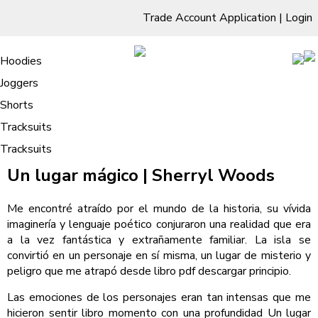
Trade Account Application
|
Login
Living Room
Sofas & Chairs
Cornar Sofas
Chest of Drawers
3 Drawer Chest
Dressing Tables
Free Standing Mirrors
Hoodies
Sofas
TV Units & Stands
Bedroom
4 Drawer Chest
Dressing Tables Stools
Dressing Stools
Joggers
Un lugar mágico | [EPUB]
5 Drawer Chest
Wholesale Mattresses
Dining Room
Shorts
6 Drawer Chest
Mirrors
Clothing
Tracksuits
Tracksuits
/
Home
Un lugar mágico | [EPUB]
Un lugar mágico | Sherryl Woods
Me encontré atraído por el mundo de la historia, su vívida
imaginería y lenguaje poético conjuraron una realidad que era
a la vez fantástica y extrañamente familiar. La isla se
convirtió en un personaje en sí misma, un lugar de misterio y
peligro que me atrapó desde libro pdf descargar principio.
Las emociones de los personajes eran tan intensas que me
hicieron sentir libro momento con una profundidad Un lugar