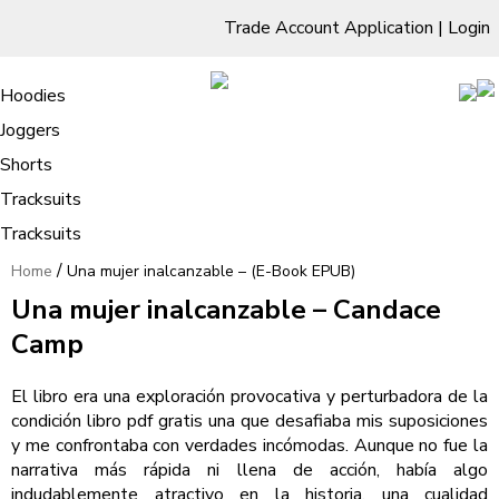
Trade Account Application
|
Login
Living Room
Sofas & Chairs
Cornar Sofas
Chest of Drawers
3 Drawer Chest
Dressing Tables
Free Standing Mirrors
Hoodies
Sofas
TV Units & Stands
Bedroom
4 Drawer Chest
Dressing Tables Stools
Dressing Stools
Joggers
Una mujer inalcanzable – (E-Book
5 Drawer Chest
Wholesale Mattresses
Dining Room
Shorts
EPUB)
6 Drawer Chest
Mirrors
Clothing
Tracksuits
Tracksuits
/
Home
Una mujer inalcanzable – (E-Book EPUB)
Una mujer inalcanzable – Candace
Camp
El libro era una exploración provocativa y perturbadora de la
condición libro pdf gratis una que desafiaba mis suposiciones
y me confrontaba con verdades incómodas. Aunque no fue la
narrativa más rápida ni llena de acción, había algo
indudablemente atractivo en la historia, una cualidad