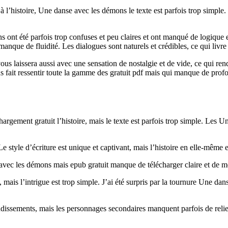
e à l’histoire, Une danse avec les démons le texte est parfois trop simpl
ons ont été parfois trop confuses et peu claires et ont manqué de logique
et manque de fluidité. Les dialogues sont naturels et crédibles, ce qui livr
ous laissera aussi avec une sensation de nostalgie et de vide, ce qui r
us fait ressentir toute la gamme des gratuit pdf mais qui manque de pro
hargement gratuit l’histoire, mais le texte est parfois trop simple. Les 
 Le style d’écriture est unique et captivant, mais l’histoire en elle-mê
 avec les démons mais epub gratuit manque de télécharger claire et de me
ais l’intrigue est trop simple. J’ai été surpris par la tournure Une dan
dissements, mais les personnages secondaires manquent parfois de relie