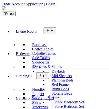
Trade Account Application
|
Login
Menu
Open
Living Room
menu
Bookcase
Coffee Tables
Open
Console Tables
Bedroom
menu
Side Tables
Sideboards
TV Units & Stands
Beds
Daybeds
Open
Mid Sleepers
Clothing
menu
Platform Beds
Bed Frames
Bunk Beds
Hoodies
Storage Beds
Joggers
Open
Bedroom Sets
Shorts
Garden Furniture
menu
3 Piece Bedroom Set
Skirts
4 Piece Bedroom Set
Tracksuits