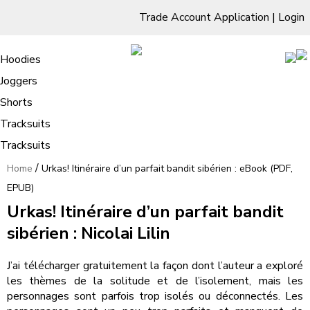
Trade Account Application
|
Login
Living Room
Sofas & Chairs
Cornar Sofas
Chest of Drawers
3 Drawer Chest
Dressing Tables
Free Standing Mirrors
Hoodies
Sofas
TV Units & Stands
Bedroom
4 Drawer Chest
Dressing Tables Stools
Dressing Stools
Joggers
Urkas! Itinéraire d’un parfait bandit
5 Drawer Chest
Wholesale Mattresses
Dining Room
Shorts
sibérien : eBook (PDF, EPUB)
6 Drawer Chest
Mirrors
Clothing
Tracksuits
Tracksuits
/
Home
Urkas! Itinéraire d’un parfait bandit sibérien : eBook (PDF,
EPUB)
Urkas! Itinéraire d’un parfait bandit
sibérien : Nicolai Lilin
J’ai télécharger gratuitement la façon dont l’auteur a exploré
les thèmes de la solitude et de l’isolement, mais les
personnages sont parfois trop isolés ou déconnectés. Les