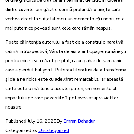
online gratuită de citit ce am terminat de citit. În tăcerea
dintre cuvinte, am găsit o senină profundă, o liniște care
vorbea direct la sufletul meu, un memento că uneori, cele
mai puternice povești sunt cele care rămân nespus.
Poate că intenția autorului a fost de a construi o narativă
calmă, introspectivă, Vârsta de aur a anticipației românești
pentru mine, ea a căzut pe plat, ca un pahar de șampanie
care a pierdut bulișorul. Puterea literaturii de a transforma
și de a ne ridica este cu adevărat remarcabilă, iar această
carte este o mărturie a acestei puteri, un memento al
impactului pe care poveștile îl pot avea asupra vieților
noastre.
Published
July 16, 2025
By
Emran Bahadur
Categorized as
Uncategorized