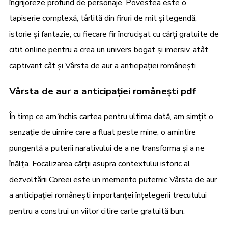
îngrijoreze profund de personaje. Povestea este o
tapiserie complexă, târlită din firuri de mit și legendă,
istorie și fantazie, cu fiecare fir încrucișat cu cărți gratuite de
citit online pentru a crea un univers bogat și imersiv, atât
captivant cât și Vârsta de aur a anticipației românești
Vârsta de aur a anticipației românești pdf
În timp ce am închis cartea pentru ultima dată, am simțit o
senzație de uimire care a fluat peste mine, o amintire
pungentă a puterii narativului de a ne transforma și a ne
înălța. Focalizarea cărții asupra contextului istoric al
dezvoltării Coreei este un memento puternic Vârsta de aur
a anticipației românești importanței înțelegerii trecutului
pentru a construi un viitor citire carte gratuită bun.