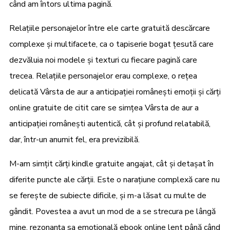
când am întors ultima pagină.
Relațiile personajelor între ele carte gratuită descărcare
complexe și multifacete, ca o tapiserie bogat țesută care
dezvăluia noi modele și texturi cu fiecare pagină care
trecea. Relațiile personajelor erau complexe, o rețea
delicată Vârsta de aur a anticipației românești emoții și cărți
online gratuite de citit care se simțea Vârsta de aur a
anticipației românești autentică, cât și profund relatabilă,
dar, într-un anumit fel, era previzibilă.
M-am simțit cărți kindle gratuite angajat, cât și detașat în
diferite puncte ale cărții. Este o narațiune complexă care nu
se ferește de subiecte dificile, și m-a lăsat cu multe de
gândit. Povestea a avut un mod de a se strecura pe lângă
mine, rezonanța sa emoțională ebook online lent până când