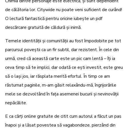
Chimia dintre personaje este electrică, și sunt dependent
de călătoria lor. Citywide nu poate veni suficient de curând!
O lectură fantastică pentru oricine iubește un pdf
descărcare gratuită de căldură și inimă.
Temele identității și comunității au fost împodobite pe tot
parcursul poveștii ca un fir subtil, dar rezistent. În cele din
urmă, cred că această carte este un pic cam lentă – îți ia
ceva timp să te implici, dar odată ce ești investit, este greu
să o lași jos, iar răsplata merită efortul. În timp ce am
răsturnat paginile, m-am găsit relaxându-mă, îngrijorările
mele se dezvoltând în fața asemenei bucurii și nevinovății
nepăcălite.
E ca cărți online gratuite de citit cum autorul a făcut un pas
înapoi și a lăsat povestea să vagabondeze, pierzând din