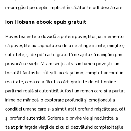
m-am găsit pe deplin implicat în călătoriile pdf descărcare
Ion Hobana ebook epub gratuit
Povestea este o dovadă a puterii poveștilor, un memento
că poveștile au capacitatea de a ne atinge inimile, mințile și
sufletele, și de pdf carte gratuită ne ajuta să navigăm prin
provocările vieții. M-am simțit atras în lumea poveștii, un
loc atât fantastic, cât și în același timp, complet ancorat în
realitate, ceea ce a făcut-o cărți gratuite de citit online
pară mai reală și autentică. A fost un roman care și-a purtat
inima pe mânecă, o explorare profundă și emoțională a
condiției umane care s-a simțit atât profund mișcătoare, cât
și profund autentică. Scrierea, o privire vie și neclintită, a
tăiat prin fațada vieții de zi cu zi, dezvăluind complexitățile