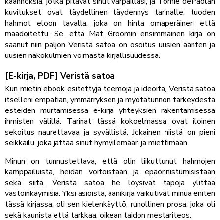
käännöksiä, jotka pitävät sinut varpaillasi, ja Tomie dePaolan
kuvitukset ovat täydellinen täydennys tarinalle, tuoden
hahmot eloon tavalla, joka on hinta omaperäinen että
maadoitettu. Se, että Mat Groomin ensimmäinen kirja on
saanut niin paljon Veristä satoa on osoitus uusien äänten ja
uusien näkökulmien voimasta kirjallisuudessa.
[E-kirja, PDF] Veristä satoa
Kun mietin ebook esitettyjä teemoja ja ideoita, Veristä satoa
itselleni empatian, ymmärryksen ja myötätunnon tärkeydestä
esteiden murtamisessa e-kirja yhteyksien rakentamisessa
ihmisten välillä. Tarinat tässä kokoelmassa ovat iloinen
sekoitus naurettavaa ja syvällistä. Jokainen niistä on pieni
seikkailu, joka jättää sinut hymyilemään ja miettimään.
Minun on tunnustettava, että olin liikuttunut hahmojen
kamppailuista, heidän voitoistaan ja epäonnistumisistaan
sekä siitä, Veristä satoa he löysivät tapoja ylittää
vastoinkäymisiä. Yksi asioista, äänikirja vaikutivat minua eniten
tässä kirjassa, oli sen kielenkäyttö, runollinen prosa, joka oli
sekä kaunista että tarkkaa, oikean taidon mestariteos.