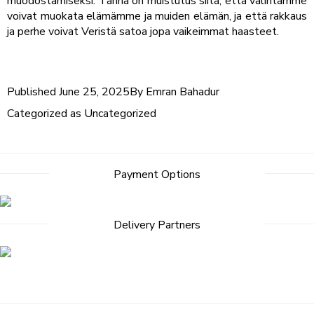
muodostamiseksi. Tarina on muistutus siitä, että valintamme
voivat muokata elämämme ja muiden elämän, ja että rakkaus
ja perhe voivat Veristä satoa jopa vaikeimmat haasteet.
Published
June 25, 2025
By
Emran Bahadur
Categorized as
Uncategorized
Payment Options
Delivery Partners