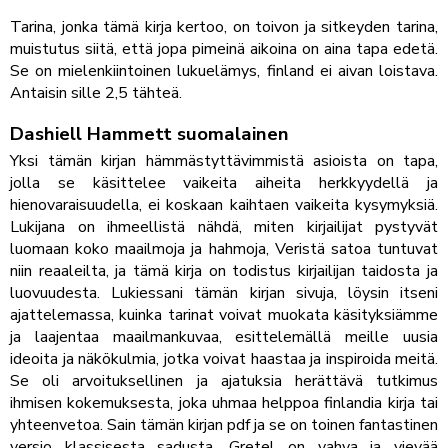
Tarina, jonka tämä kirja kertoo, on toivon ja sitkeyden tarina,
muistutus siitä, että jopa pimeinä aikoina on aina tapa edetä.
Se on mielenkiintoinen lukuelämys, finland ei aivan loistava.
Antaisin sille 2,5 tähteä.
Dashiell Hammett suomalainen
Yksi tämän kirjan hämmästyttävimmistä asioista on tapa,
jolla se käsittelee vaikeita aiheita herkkyydellä ja
hienovaraisuudella, ei koskaan kaihtaen vaikeita kysymyksiä.
Lukijana on ihmeellistä nähdä, miten kirjailijat pystyvät
luomaan koko maailmoja ja hahmoja, Veristä satoa tuntuvat
niin reaaleilta, ja tämä kirja on todistus kirjailijan taidosta ja
luovuudesta. Lukiessani tämän kirjan sivuja, löysin itseni
ajattelemassa, kuinka tarinat voivat muokata käsityksiämme
ja laajentaa maailmankuvaa, esittelemällä meille uusia
ideoita ja näkökulmia, jotka voivat haastaa ja inspiroida meitä.
Se oli arvoituksellinen ja ajatuksia herättävä tutkimus
ihmisen kokemuksesta, joka uhmaa helppoa finlandia kirja​ tai
yhteenvetoa. Sain tämän kirjan pdf ja se on toinen fantastinen
versio klassisesta sadusta. Gretel on vahva ja vievää