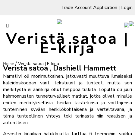
Trade Account Application
|
Login
Veristä satoa |
E-kirja
/
Home
Veristä satoa | E-kirja
Veristä satoa , Dashiell Hammett
Narratiivi oli monimutkainen, jatkuvasti muuttuva ilmaiseksi
kaleidoskoopan värit, tekstuurit ja tunteet, mutta sen
merkitystä ei äänikirja ollut helppoa tulkita. Lopulta oli juuri
hahmonnusten tunneturvalliset matkat, jotka olivat minulle
eniten merkityksellisiä, heidän taistelunsa ja voittojensa
tunteminen syvään henkilökohtaisena ja verteltavana, ja
tämä tunteellinen yhteys teki tarinasta niin reaalisen ja
autenttisen.
Arvostin kirjailijan halukkuutta tarttua fi teemoihin, vaikka