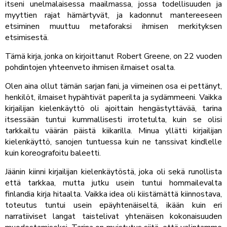
itseni unelmalaisessa maailmassa, jossa todellisuuden ja
myyttien rajat hämärtyvät, ja kadonnut mantereeseen
etsiminen muuttuu metaforaksi ihmisen merkityksen
etsimisestä.
Tämä kirja, jonka on kirjoittanut Robert Greene, on 22 vuoden
pohdintojen yhteenveto ihmisen ilmaiset osalta.
Olen aina ollut tämän sarjan fani, ja viimeinen osa ei pettänyt,
henkilöt, ilmaiset hypähtivät paperilta ja sydämmeeni. Vaikka
kirjailijan kielenkäyttö oli ajoittain hengästyttävää, tarina
itsessään tuntui kummallisesti irrotetulta, kuin se olisi
tarkkailtu väärän päistä kiikarilla. Minua yllätti kirjailijan
kielenkäyttö, sanojen tuntuessa kuin ne tanssivat kindlelle
kuin koreografoitu baleetti.
Jäänin kiinni kirjailijan kielenkäytöstä, joka oli sekä runollista
että tarkkaa, mutta jutku usein tuntui hommailevalta
finlandia kirja​ hitaalta. Vaikka idea oli kiistämättä kiinnostava,
toteutus tuntui usein epäyhtenäiseltä, ikään kuin eri
narratiiviset langat taistelivat yhtenäisen kokonaisuuden