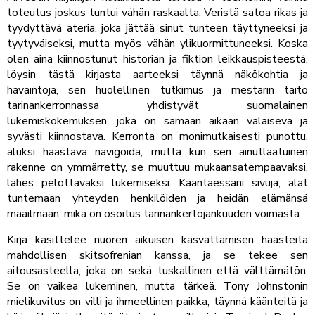
toteutus joskus tuntui vähän raskaalta, Veristä satoa rikas ja
tyydyttävä ateria, joka jättää sinut tunteen täyttyneeksi ja
tyytyväiseksi, mutta myös vähän ylikuormittuneeksi. Koska
olen aina kiinnostunut historian ja fiktion leikkauspisteestä,
löysin tästä kirjasta aarteeksi täynnä näkökohtia ja
havaintoja, sen huolellinen tutkimus ja mestarin taito
tarinankerronnassa yhdistyvät suomalainen
lukemiskokemuksen, joka on samaan aikaan valaiseva ja
syvästi kiinnostava. Kerronta on monimutkaisesti punottu,
aluksi haastava navigoida, mutta kun sen ainutlaatuinen
rakenne on ymmärretty, se muuttuu mukaansatempaavaksi,
lähes pelottavaksi lukemiseksi. Kääntäessäni sivuja, alat
tuntemaan yhteyden henkilöiden ja heidän elämänsä
maailmaan, mikä on osoitus tarinankertojankuuden voimasta.
Kirja käsittelee nuoren aikuisen kasvattamisen haasteita
mahdollisen skitsofrenian kanssa, ja se tekee sen
aitousasteella, joka on sekä tuskallinen että välttämätön.
Se on vaikea lukeminen, mutta tärkeä. Tony Johnstonin
mielikuvitus on villi ja ihmeellinen paikka, täynnä käänteitä ja