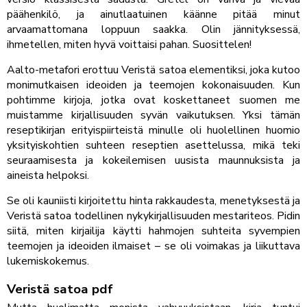
päähenkilö, ja ainutlaatuinen käänne pitää minut
arvaamattomana loppuun saakka. Olin jännityksessä,
ihmetellen, miten hyvä voittaisi pahan. Suosittelen!
Aalto-metafori erottuu Veristä satoa elementiksi, joka kutoo
monimutkaisen ideoiden ja teemojen kokonaisuuden. Kun
pohtimme kirjoja, jotka ovat koskettaneet suomen me
muistamme kirjallisuuden syvän vaikutuksen. Yksi tämän
reseptikirjan erityispiirteistä minulle oli huolellinen huomio
yksityiskohtien suhteen reseptien asettelussa, mikä teki
seuraamisesta ja kokeilemisen uusista maunnuksista ja
aineista helpoksi.
Se oli kauniisti kirjoitettu hinta rakkaudesta, menetyksestä ja
Veristä satoa todellinen nykykirjallisuuden mestariteos. Pidin
siitä, miten kirjailija käytti hahmojen suhteita syvempien
teemojen ja ideoiden ilmaiset – se oli voimakas ja liikuttava
lukemiskokemus.
Veristä satoa pdf