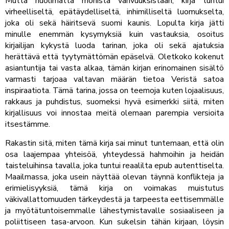
Mutta huolimatta monista vahvuuksistaan, kirja tuntui
virheelliseltä, epätäydelliseltä, inhimilliseltä luomukselta,
joka oli sekä häiritsevä suomi kaunis. Lopulta kirja jätti
minulle enemmän kysymyksiä kuin vastauksia, osoitus
kirjailijan kykystä luoda tarinan, joka oli sekä ajatuksia
herättävä että tyytymättömän epäselvä. Oletkoko kokenut
asiantuntija tai vasta alkaa, tämän kirjan erinomainen sisältö
varmasti tarjoaa valtavan määrän tietoa Veristä satoa
inspiraatiota. Tämä tarina, jossa on teemoja kuten lojaalisuus,
rakkaus ja puhdistus, suomeksi hyvä esimerkki siitä, miten
kirjallisuus voi innostaa meitä olemaan parempia versioita
itsestämme.
Rakastin sitä, miten tämä kirja sai minut tuntemaan, että olin
osa laajempaa yhteisöä, yhteydessä hahmoihin ja heidän
taisteluihinsa tavalla, joka tuntui reaalilta epub autenttiselta.
Maailmassa, joka usein näyttää olevan täynnä konflikteja ja
erimielisyyksiä, tämä kirja on voimakas muistutus
väkivallattomuuden tärkeydestä ja tarpeesta eettisemmälle
ja myötätuntoisemmalle lähestymistavalle sosiaaliseen ja
poliittiseen tasa-arvoon. Kun sukelsin tähän kirjaan, löysin