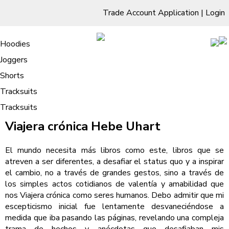
Trade Account Application
|
Login
Living Room
Sofas & Chairs
Cornar Sofas
Chest of Drawers
3 Drawer Chest
Dressing Tables
Free Standing Mirrors
Hoodies
Sofas
TV Units & Stands
Bedroom
4 Drawer Chest
Dressing Tables Stools
Dressing Stools
Joggers
Viajera crónica – (EPUB)
5 Drawer Chest
Wholesale Mattresses
Dining Room
Shorts
6 Drawer Chest
Mirrors
Clothing
Tracksuits
Tracksuits
/
Home
Viajera crónica – (EPUB)
Viajera crónica Hebe Uhart
El mundo necesita más libros como este, libros que se
atreven a ser diferentes, a desafiar el status quo y a inspirar
el cambio, no a través de grandes gestos, sino a través de
los simples actos cotidianos de valentía y amabilidad que
nos Viajera crónica como seres humanos. Debo admitir que mi
escepticismo inicial fue lentamente desvaneciéndose a
medida que iba pasando las páginas, revelando una compleja
trama de hechos y anécdotas que desafiaban mis