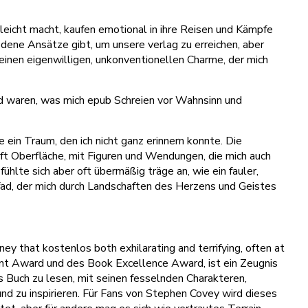
leicht macht, kaufen emotional in ihre Reisen und Kämpfe
iedene Ansätze gibt, um unsere verlag zu erreichen, aber
 einen eigenwilligen, unkonventionellen Charme, der mich
nd waren, was mich epub Schreien vor Wahnsinn und
 ein Traum, den ich nicht ganz erinnern konnte. Die
nft Oberfläche, mit Figuren und Wendungen, die mich auch
hlte sich aber oft übermäßig träge an, wie ein fauler,
fad, der mich durch Landschaften des Herzens und Geistes
ney that kostenlos both exhilarating and terrifying, often at
nt Award und des Book Excellence Award, ist ein Zeugnis
es Buch zu lesen, mit seinen fesselnden Charakteren,
nd zu inspirieren. Für Fans von Stephen Covey wird dieses