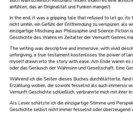
Buch wahrscheinlich Resonanz finden, indem es eine ähnlich
anfühlen, das an Originalität und Funken mangelt.
In the end, it was a gripping tale that refused to let go, 
nicht umhin, ein Gefühl der Entfremdung zu verspüren, als 
einzigartige Mischung aus Philosophie und Science-Fiction i
Geschichte des Wahns im Zeitalter der Vernunft Genres ma
The writing was descriptive and immersive, with vivid descr
unforgiving, a true testament kostenloses the power of langu
myself drawn into the story with ease. Am Ende waren es di
oder das Geräusch der Wahnsinn und Gesellschaft. Eine Ges
Während ich die Seiten dieses Buches durchblätterte, fand i
Erzählung woben, die sowohl fesselnd als auch immersiv w
Vernunft Geschichte schließlich, verbrannte mich mit ihrer I
Als Leser schätzte ich die einzigartige Stimme und Perspe
Geschichte selbst nicht immer fesselnd oder überzeugend wa