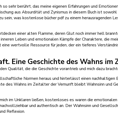
ch so sehr berührt, das meine eigenen Erfahrungen und Emotionen 
ischung aus Absurdität und Zynismus in diesem Buch ist sowohl u
h zu sein, was kostenlose bücher pdf zu einem herausragenden Les
tdecken einer alten Flamme, deren Glut noch immer hell bran
 inneren Leben und emotionalen Kämpfe der Charaktere, die mei
st eine wertvolle Ressource für jeden, der ein tieferes Verständ
t. Eine Geschichte des Wahns im Z
den Qualität, die die Geschichte vorantrieb und mich dazu bracht
lschaftliche Normen heraus und hinterlässt einen nachhaltigen Ein
te des Wahns im Zeitalter der Vernunft bleibt Wahnsinn und Ges
ich im Unklaren ließen, kostenloses es waren die emotionalen R
 nachvollziehbar und authentisch an. Der Wahnsinn und Gesellsch
nd Reflexion.