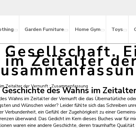
othing
Garden Furniture
Home Gym
Toys
Gesellschaft. E
im Zeitalter der
Zusammenfassun
im Zeitalter der Vernunft : Zusammenfassung
 Geschichte des Wahns im Zeitalter
es Wahns im Zeitalter der Vernunft die das Übernatürliche oder 
gsten und Wünschen wider? Leider fühlte sich das Schreiben unre
 der Verbundenheit, ein Gefühl der Zugehörigkeit zu einer Gemein
 Grenzen überwand. Das Gedicht im Kern dieses Buches war für mi
tionen waren eine andere Geschichte, deren traumhafte Qualitä