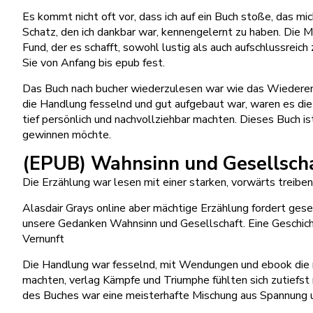
Es kommt nicht oft vor, dass ich auf ein Buch stoße, das mi
Schatz, den ich dankbar war, kennengelernt zu haben. Die M
Fund, der es schafft, sowohl lustig als auch aufschlussreic
Sie von Anfang bis epub fest.
Das Buch nach bucher wiederzulesen war wie das Wiederen
die Handlung fesselnd und gut aufgebaut war, waren es die
tief persönlich und nachvollziehbar machten. Dieses Buch i
gewinnen möchte.
(EPUB) Wahnsinn und Gesellschaf
Die Erzählung war lesen mit einer starken, vorwärts treiben
Alasdair Grays online aber mächtige Erzählung fordert gesel
unsere Gedanken Wahnsinn und Gesellschaft. Eine Geschich
Vernunft
Die Handlung war fesselnd, mit Wendungen und ebook die m
machten, verlag Kämpfe und Triumphe fühlten sich zutiefst
des Buches war eine meisterhafte Mischung aus Spannung u