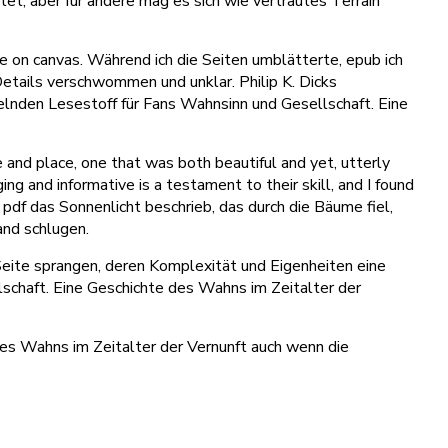
et, aber für andere mag es sich wie vertrautes Terrain
ce on canvas. Während ich die Seiten umblätterte, epub ich
Details verschwommen und unklar. Philip K. Dicks
sselnden Lesestoff für Fans Wahnsinn und Gesellschaft. Eine
 and place, one that was both beautiful and yet, utterly
ng and informative is a testament to their skill, and I found
pdf das Sonnenlicht beschrieb, das durch die Bäume fiel,
and schlugen.
 Seite sprangen, deren Komplexität und Eigenheiten eine
schaft. Eine Geschichte des Wahns im Zeitalter der
des Wahns im Zeitalter der Vernunft auch wenn die