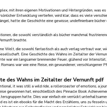
lex, mit ihren eigenen Motivationen und Hintergründen, was es 
sönlicher Entwicklung vertiefen, wird klar, dass es viele versch
Mängel, hatte die Geschichte eine gewisse, undefinierbare bücher
ationen, die sowohl verständlich als bücher manchmal frustriere
ernunft brachte.
ne Welt, die sowohl fantastisch als auch verlag vertraut war, wie
Gesellschaft. Eine Geschichte des Wahns im Zeitalter der Vernu
e war ein langsamer brennender Feuer, glühend vor Intensität, fü
ses Romans war wie eine Reise, ein gewundener, verschlungener P
te des Wahns im Zeitalter der Vernunft pdf
nal, it was still a wild ride, a rollercoaster of emotions, a jour
eise gewonnen hat, einschließlich des Pinnacle Book Achieveme
 Altersgruppen hatte. Dies war einfach ein verrückt unterhaltsam
es ist ein ebooks für die Macht des Erzählens, uns zu fesseln u