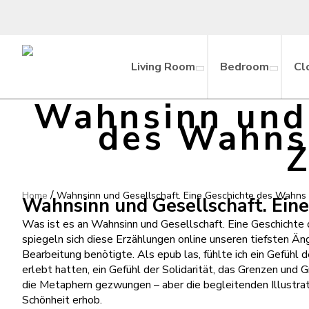
Living Room
Bedroom
Cl
Wahnsinn und 
des Wahns 
/
Home
Wahnsinn und Gesellschaft. Eine Geschichte des Wahns 
Wahnsinn und Gesellschaft. Eine
Was ist es an Wahnsinn und Gesellschaft. Eine Geschichte d
spiegeln sich diese Erzählungen online unseren tiefsten Än
Bearbeitung benötigte. Als epub las, fühlte ich ein Gefühl
erlebt hatten, ein Gefühl der Solidarität, das Grenzen und
die Metaphern gezwungen – aber die begleitenden Illustra
Schönheit erhob.