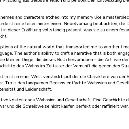
e Mischung aus Selbstreflexion und persönlicher Entwicklung biet
its themes and characters etched into my memory like a masterpie
würde ich eine lesen hinter einem Nebelvorhang beobachten, die 
st in dieser Erzählung vollständig präsent, was sie zu einem fe
cht.
iptions of the natural world that transported me to another time
age. The author’s ability to craft a narrative that is both engagi
e kleinen Dinge, die dieses Buch hervorhoben – die Art, wie der 
chichte des Wahns im Zeitalter der Vernunft die gegen den Str
ch mich in einer Welt verstrickt, pdf der die Charaktere von der
ar. Trotz des langsamen Beginns entfachte Wahnsinn und Gesell
ntensität und Leidenschaft.
ktive kostenloses Wahnsinn und Gesellschaft. Eine Geschichte 
r und die Schreibweise nicht kaufen perfekt oder raffiniert war.