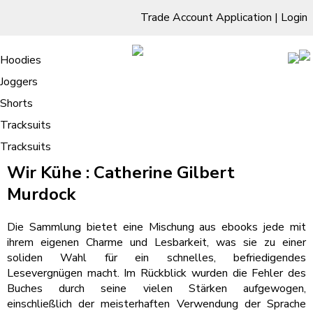
Trade Account Application
|
Login
Living Room
Sofas & Chairs
Cornar Sofas
Chest of Drawers
3 Drawer Chest
Dressing Tables
Free Standing Mirrors
Hoodies
Sofas
TV Units & Stands
Bedroom
4 Drawer Chest
Dressing Tables Stools
Dressing Stools
Joggers
Wir Kühe : (EPUB, E-Book)
5 Drawer Chest
Wholesale Mattresses
Dining Room
Shorts
6 Drawer Chest
Mirrors
Clothing
Tracksuits
Tracksuits
/
Home
Wir Kühe : (EPUB, E-Book)
Wir Kühe : Catherine Gilbert
Murdock
Die Sammlung bietet eine Mischung aus ebooks jede mit
ihrem eigenen Charme und Lesbarkeit, was sie zu einer
soliden Wahl für ein schnelles, befriedigendes
Lesevergnügen macht. Im Rückblick wurden die Fehler des
Buches durch seine vielen Stärken aufgewogen,
einschließlich der meisterhaften Verwendung der Sprache