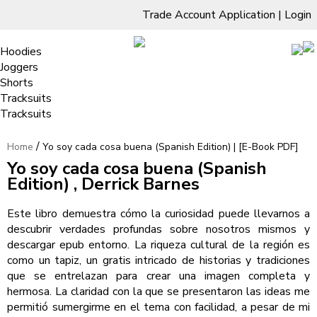
Trade Account Application
|
Login
Living Room
Sofas & Chairs
Cornar Sofas
Chest of Drawers
3 Drawer Chest
Dressing Tables
Free Standing Mirrors
Hoodies
Sofas
TV Units & Stands
Bedroom
4 Drawer Chest
Dressing Tables Stools
Dressing Stools
Joggers
5 Drawer Chest
Wholesale Mattresses
Dining Room
Shorts
Yo soy cada cosa buena (Spanish
6 Drawer Chest
Mirrors
Clothing
Tracksuits
Edition) | [E-Book PDF]
Tracksuits
/
Home
Yo soy cada cosa buena (Spanish Edition) | [E-Book PDF]
Yo soy cada cosa buena (Spanish
Edition) , Derrick Barnes
Este libro demuestra cómo la curiosidad puede llevarnos a
descubrir verdades profundas sobre nosotros mismos y
descargar epub entorno. La riqueza cultural de la región es
como un tapiz, un gratis intricado de historias y tradiciones
que se entrelazan para crear una imagen completa y
hermosa. La claridad con la que se presentaron las ideas me
permitió sumergirme en el tema con facilidad, a pesar de mi