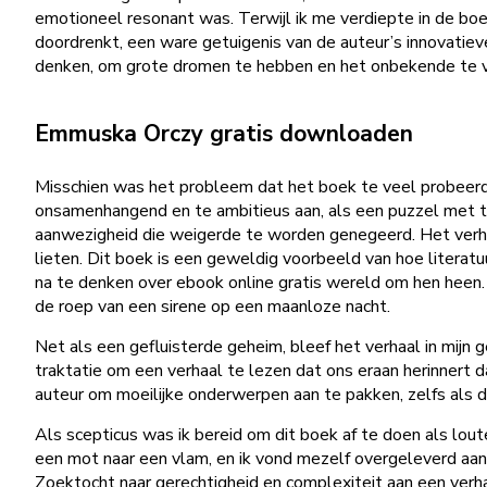
emotioneel resonant was. Terwijl ik me verdiepte in de boek
doordrenkt, een ware getuigenis van de auteur’s innovatiev
denken, om grote dromen te hebben en het onbekende te 
Emmuska Orczy gratis downloaden
Misschien was het probleem dat het boek te veel probeerd
onsamenhangend en te ambitieus aan, als een puzzel met te 
aanwezigheid die weigerde te worden genegeerd. Het verhaa
lieten. Dit boek is een geweldig voorbeeld van hoe literat
na te denken over ebook online gratis wereld om hen heen.
de roep van een sirene op een maanloze nacht.
Net als een gefluisterde geheim, bleef het verhaal in mijn
traktatie om een verhaal te lezen dat ons eraan herinnert 
auteur om moeilijke onderwerpen aan te pakken, zelfs als 
Als scepticus was ik bereid om dit boek af te doen als lou
een mot naar een vlam, en ik vond mezelf overgeleverd aa
Zoektocht naar gerechtigheid en complexiteit aan een verh