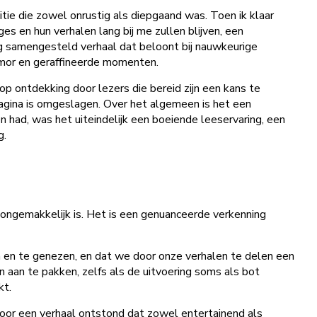
e die zowel onrustig als diepgaand was. Toen ik klaar
s en hun verhalen lang bij me zullen blijven, een
tig samengesteld verhaal dat beloont bij nauwkeurige
umor en geraffineerde momenten.
p ontdekking door lezers die bereid zijn een kans te
pagina is omgeslagen. Over het algemeen is het een
 had, was het uiteindelijk een boeiende leeservaring, een
g.
ongemakkelijk is. Het is een genuanceerde verkenning
n en te genezen, en dat we door onze verhalen te delen een
 aan te pakken, zelfs als de uitvoering soms als bot
kt.
door een verhaal ontstond dat zowel entertainend als