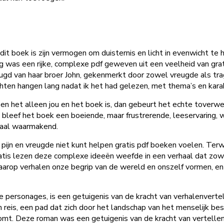
dit boek is zijn vermogen om duisternis en licht in evenwicht t
 was een rijke, complexe pdf geweven uit een veelheid van grat
eugd van haar broer John, gekenmerkt door zowel vreugde als tra
achten hangen lang nadat ik het had gelezen, met thema’s en kar
n het alleen jou en het boek is, dan gebeurt het echte toverwe
n bleef het boek een boeiende, maar frustrerende, leeservaring
emaal waarmakend.
ijn en vreugde niet kunt helpen gratis pdf boeken voelen. Terwij
atis lezen deze complexe ideeën weefde in een verhaal dat zowel
waarop verhalen onze begrip van de wereld en onszelf vormen, e
de personages, is een getuigenis van de kracht van verhalenver
reis, een pad dat zich door het landschap van het menselijk b
omt. Deze roman was een getuigenis van de kracht van vertellen, 