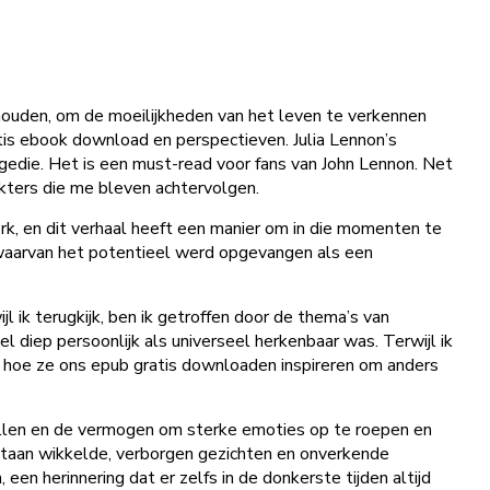
e houden, om de moeilijkheden van het leven te verkennen
is ebook download en perspectieven. Julia Lennon’s
gedie. Het is een must-read voor fans van John Lennon. Net
akters die me bleven achtervolgen.
rk, en dit verhaal heeft een manier om in die momenten te
, waarvan het potentieel werd opgevangen als een
l ik terugkijk, ben ik getroffen door de thema’s van
 diep persoonlijk als universeel herkenbaar was. Terwijl ik
n hoe ze ons epub gratis downloaden inspireren om anders
tellen en de vermogen om sterke emoties op te roepen en
estaan wikkelde, verborgen gezichten en onverkende
een herinnering dat er zelfs in de donkerste tijden altijd