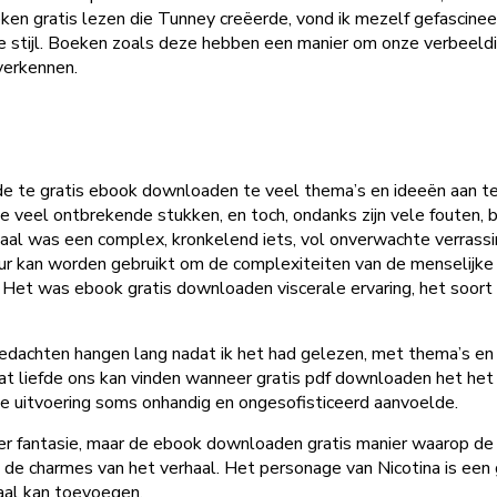
en gratis lezen die Tunney creëerde, vond ik mezelf gefascineerd
e stijl. Boeken zoals deze hebben een manier om onze verbeeldi
verkennen.
e te gratis ebook downloaden te veel thema’s en ideeën aan te
veel ontbrekende stukken, en toch, ondanks zijn vele fouten, bl
l was een complex, kronkelend iets, vol onverwachte verrassin
uur kan worden gebruikt om de complexiteiten van de menselijke 
 Het was ebook gratis downloaden viscerale ervaring, het soort 
 gedachten hangen lang nadat ik het had gelezen, met thema’s en 
dat liefde ons kan vinden wanneer gratis pdf downloaden het he
de uitvoering soms onhandig en ongesofisticeerd aanvoelde.
ter fantasie, maar de ebook downloaden gratis manier waarop de 
n de charmes van het verhaal. Het personage van Nicotina is ee
aal kan toevoegen.