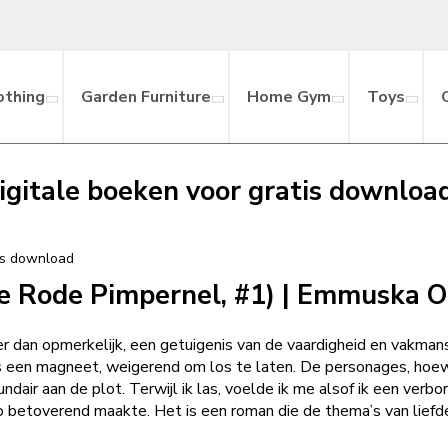
othing
Garden Furniture
Home Gym
Toys
igitale boeken voor gratis downloa
tis download
De Rode Pimpernel, #1) | Emmuska O
 dan opmerkelijk, een getuigenis van de vaardigheid en vakmans
s een magneet, weigerend om los te laten. De personages, hoe
ndair aan de plot. Terwijl ik las, voelde ik me alsof ik een ver
o betoverend maakte. Het is een roman die de thema’s van liefde 