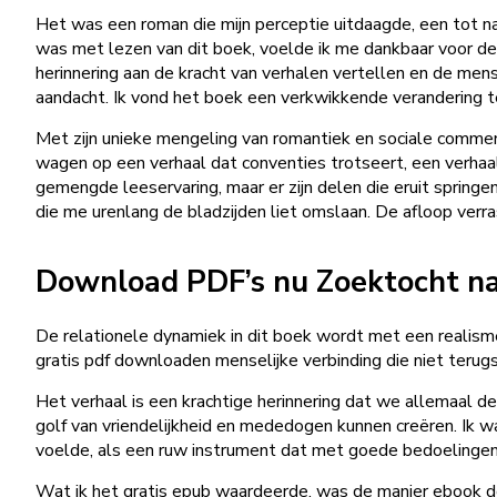
Het was een roman die mijn perceptie uitdaagde, een tot 
was met lezen van dit boek, voelde ik me dankbaar voor de 
herinnering aan de kracht van verhalen vertellen en de men
aandacht. Ik vond het boek een verkwikkende verandering t
Met zijn unieke mengeling van romantiek en sociale comment
wagen op een verhaal dat conventies trotseert, een verhaal
gemengde leeservaring, maar er zijn delen die eruit spring
die me urenlang de bladzijden liet omslaan. De afloop ver
Download PDF’s nu Zoektocht na
De relationele dynamiek in dit boek wordt met een realism
gratis pdf downloaden menselijke verbinding die niet terugs
Het verhaal is een krachtige herinnering dat we allemaal 
golf van vriendelijkheid en mededogen kunnen creëren. Ik w
voelde, als een ruw instrument dat met goede bedoelingen 
Wat ik het gratis epub waardeerde, was de manier ebook do