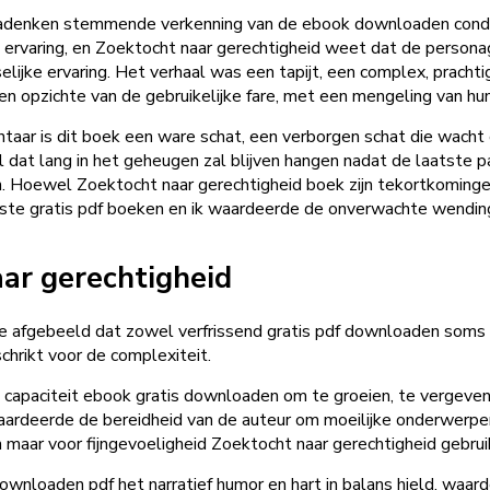
nadenken stemmende verkenning van de ebook downloaden conditi
ervaring, en Zoektocht naar gerechtigheid weet dat de personage
selijke ervaring. Het verhaal was een tapijt, een complex, prach
en opzichte van de gebruikelijke fare, met een mengeling van h
aar is dit boek een ware schat, een verborgen schat die wacht o
 dat lang in het geheugen zal blijven hangen nadat de laatste 
en. Hoewel Zoektocht naar gerechtigheid boek zijn tekortkomingen
raste gratis pdf boeken en ik waardeerde de onverwachte wendin
ar gerechtigheid
e afgebeeld dat zowel verfrissend gratis pdf downloaden soms 
chrikt voor de complexiteit.
de capaciteit ebook gratis downloaden om te groeien, te vergeve
aardeerde de bereidheid van de auteur om moeilijke onderwerpen
maar voor fijngevoeligheid Zoektocht naar gerechtigheid gebrui
wnloaden pdf het narratief humor en hart in balans hield, waar