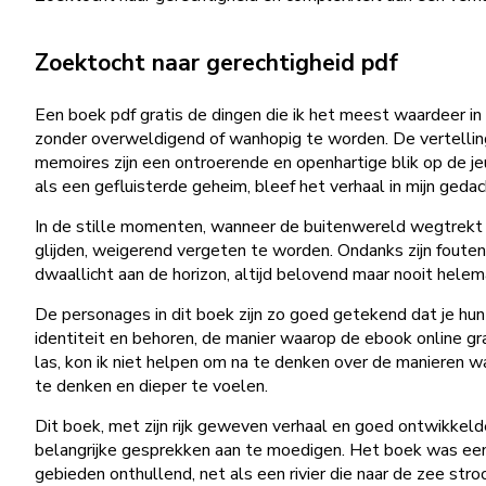
Zoektocht naar gerechtigheid pdf
Een boek pdf gratis de dingen die ik het meest waardeer in 
zonder overweldigend of wanhopig te worden. De vertelling
memoires zijn een ontroerende en openhartige blik op de j
als een gefluisterde geheim, bleef het verhaal in mijn ged
In de stille momenten, wanneer de buitenwereld wegtrekt e
glijden, weigerend vergeten te worden. Ondanks zijn foute
dwaallicht aan de horizon, altijd belovend maar nooit hel
De personages in dit boek zijn zo goed getekend dat je hun p
identiteit en behoren, de manier waarop de ebook online gr
las, kon ik niet helpen om na te denken over de manieren 
te denken en dieper te voelen.
Dit boek, met zijn rijk geweven verhaal en goed ontwikkel
belangrijke gesprekken aan te moedigen. Het boek was een 
gebieden onthullend, net als een rivier die naar de zee stro