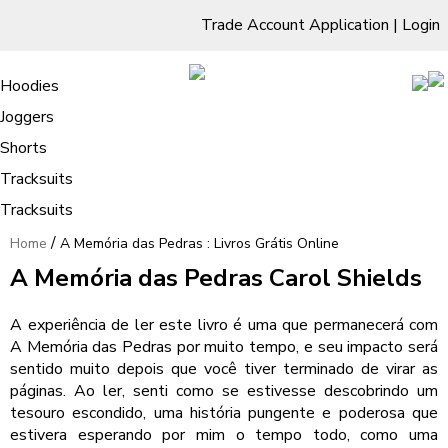
Trade Account Application
|
Login
Living Room
Sofas & Chairs
Cornar Sofas
Chest of Drawers
3 Drawer Chest
Dressing Tables
Free Standing Mirrors
Hoodies
Sofas
TV Units & Stands
Bedroom
4 Drawer Chest
Dressing Tables Stools
Dressing Stools
Joggers
A Memória das Pedras : Livros Grátis
5 Drawer Chest
Wholesale Mattresses
Dining Room
Shorts
Online
6 Drawer Chest
Mirrors
Clothing
Tracksuits
Tracksuits
/
Home
A Memória das Pedras : Livros Grátis Online
A Memória das Pedras Carol Shields
A experiência de ler este livro é uma que permanecerá com
A Memória das Pedras por muito tempo, e seu impacto será
sentido muito depois que você tiver terminado de virar as
páginas. Ao ler, senti como se estivesse descobrindo um
tesouro escondido, uma história pungente e poderosa que
estivera esperando por mim o tempo todo, como uma