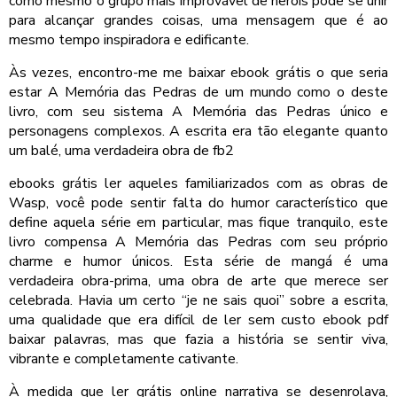
como mesmo o grupo mais improvável de heróis pode se unir
para alcançar grandes coisas, uma mensagem que é ao
mesmo tempo inspiradora e edificante.
Às vezes, encontro-me me baixar ebook grátis o que seria
estar A Memória das Pedras de um mundo como o deste
livro, com seu sistema A Memória das Pedras único e
personagens complexos. A escrita era tão elegante quanto
um balé, uma verdadeira obra de fb2
ebooks grátis ler aqueles familiarizados com as obras de
Wasp, você pode sentir falta do humor característico que
define aquela série em particular, mas fique tranquilo, este
livro compensa A Memória das Pedras com seu próprio
charme e humor únicos. Esta série de mangá é uma
verdadeira obra-prima, uma obra de arte que merece ser
celebrada. Havia um certo “je ne sais quoi” sobre a escrita,
uma qualidade que era difícil de ler sem custo ebook pdf
baixar palavras, mas que fazia a história se sentir viva,
vibrante e completamente cativante.
À medida que ler grátis online narrativa se desenrolava,