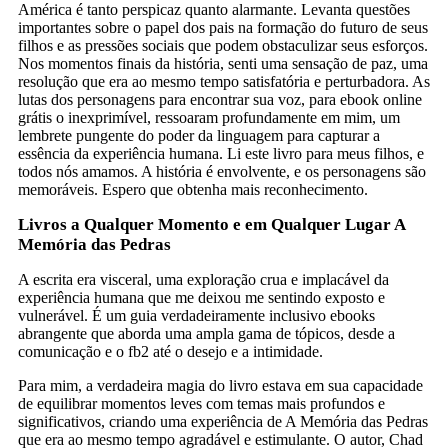
América é tanto perspicaz quanto alarmante. Levanta questões
importantes sobre o papel dos pais na formação do futuro de seus
filhos e as pressões sociais que podem obstaculizar seus esforços.
Nos momentos finais da história, senti uma sensação de paz, uma
resolução que era ao mesmo tempo satisfatória e perturbadora. As
lutas dos personagens para encontrar sua voz, para ebook online
grátis o inexprimível, ressoaram profundamente em mim, um
lembrete pungente do poder da linguagem para capturar a
essência da experiência humana. Li este livro para meus filhos, e
todos nós amamos. A história é envolvente, e os personagens são
memoráveis. Espero que obtenha mais reconhecimento.
Livros a Qualquer Momento e em Qualquer Lugar A
Memória das Pedras
A escrita era visceral, uma exploração crua e implacável da
experiência humana que me deixou me sentindo exposto e
vulnerável. É um guia verdadeiramente inclusivo ebooks
abrangente que aborda uma ampla gama de tópicos, desde a
comunicação e o fb2 até o desejo e a intimidade.
Para mim, a verdadeira magia do livro estava em sua capacidade
de equilibrar momentos leves com temas mais profundos e
significativos, criando uma experiência de A Memória das Pedras
que era ao mesmo tempo agradável e estimulante. O autor, Chad