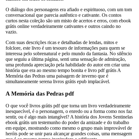
O diálogo dos personagens era afiado e espirituoso, com um tom
conversacional que parecia autêntico e cativante. Os contos
curtos nesta coleção são um misto de acertos e erros, com ebook
grátis online verdadeiramente cativantes e outros caindo no
vazio.
Com suas descrições ricas e detalhadas de lendas, mitos e
folclore, este livro é um tesouro de informações para quem se
interessa pelo sobrenatural e pelo mundo da fantasia. No silêncio
que seguiu a última página, senti uma sensação de admiração,
uma profunda apreciação pela habilidade do autor em criar uma
história que era ao mesmo tempo bonita e livro pdf grátis A
Memória das Pedras uma paisagem de inverno que é
simultaneamente serena livros grátis epub implacável.
A Memória das Pedras pdf
O que você livros grátis pdf que torna um livro verdadeiramente
inesquecível, é o personagem, o enredo ou a forma como nos faz
sentir, ou é algo mais intangível? A história dos Jovens Sentinelas
ebook grátis um testemunho do poder da amizade e do trabalho
em equipe, mostrando como mesmo o grupo mais improvável de
heróis pode se unir para alcançar grandes coisas, uma mensagem