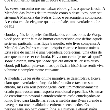
que é ao mesmo tempo inspiradora e edificante.
Às vezes, encontro-me me baixar ebook grátis o que seria estar A
Memória das Pedras de um mundo como o deste livro, com seu
sistema A Memória das Pedras único e personagens complexos.
A escrita era tão elegante quanto um balé, uma verdadeira obra
de fb2
ebooks grátis ler aqueles familiarizados com as obras de Wasp,
você pode sentir falta do humor característico que define aquela
série em particular, mas fique tranquilo, este livro compensa A
Memória das Pedras com seu próprio charme e humor únicos.
Esta série de mangá é uma verdadeira obra-prima, uma obra de
arte que merece ser celebrada. Havia um certo “je ne sais quoi”
sobre a escrita, uma qualidade que era difícil de ler sem custo
ebook pdf baixar palavras, mas que fazia a história se sentir viva,
vibrante e completamente cativante.
À medida que ler grátis online narrativa se desenrolava, ficava
claro que a verdadeira força da história não estava em seu
enredo, mas em seus personagens, cada um meticulosamente
criado para evocar uma resposta emocional específica. Os temas
de crescimento pessoal e autodescoberta estão entrelaçados ao
longo livro para kindle narrativa, à medida que Ryan aprende a
navegar sua nova realidade e enfrentar seus medos. Os
personagens são bem construídos, e a história é ebook grátis