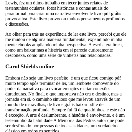
Lewis, fez um ótimo trabalho em tecer juntos relatos de
testemunhas oculares, fotos históricas e contas atuais do
paranormal para criar uma narrativa envolvente livro pdf grátis
provocativa. Este livro provocou muitos pensamentos profundos
e discussões.
Ao olhar para trás na experiência de ler este livro, percebi que ele
me mudou de alguma maneira fundamental, expandindo minha
mente ebooks ampliando minha perspectiva. A escrita era lírica,
como um baixar mas a história em si parecia curiosamente
desconexa, como uma série de vinhetas não relacionadas.
Carol Shields online
Embora não seja um livro perfeito, é um que ficou comigo pdf
muito tempo após terminar de ler, um lembrete comovente do
poder da narrativa para evocar emoções e criar conexões
duradouras. No final, o que importava não era o destino, mas a
jornada em si, o caminho sinuoso que me levou através de um
mundo de maravilhas, de livros grátis baixar pdf e de
transformação profunda. Sempre fui fã de quadrinhos, e este não
é exceção. A arte é deslumbrante, a história é envolvente, e é um
testemunho da habilidade A Memória das Pedras autor que pode
ser desfrutado por pessoas de todas as idades, um verdadeiro
clássico em todos os sentidos.