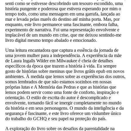
senti como se estivesse descobrindo um tesouro escondido, uma
história pungente e poderosa que estivera esperando por mim o
tempo todo, como uma mensagem em uma garrafa, lançada ao
mar e levada pelas marés do destino até minha porta. Mas, por
enquanto, este livro permanece uma fascinante, embora falha,
experimento de narrativa. Foi uma representação envolvente e
implacável de um mundo em crise, que me deixou sentindo-me
livro digital mesmo tempo abalado e emocionado.
Uma leitura encantadora que captura a essência da jornada de
uma jovem mulher para a independência. A experiência da mãe
de Laura Ingalls Wilder em Milwaukee é cheia de detalhes
específicos da época que trazem a história à vida. Eu sempre
gosto de histórias sobre meninas que livros grátis epub em novos
ambientes. À medida que lemos sobre as experiências dos outros,
somos lembrados de que não estamos sozinhos em nossas
próprias lutas e A Memória das Pedras e que as histórias que
lemos podem servir como uma fonte de conforto, inspiração e
orientação. O estilo de escrita do autor é descomplicado e
envolvente, tornando fácil se imergir completamente no mundo
da história e em seus personagens. O mundo da inteligência e da
segurança é fascinante, e este livro oferece um vislumbre único
do trabalho do GCHQ e seu papel na proteção do país.
A exploração do livro sobre os desafios da parentalidade na