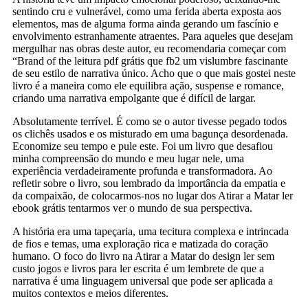
sentindo cru e vulnerável, como uma ferida aberta exposta aos
elementos, mas de alguma forma ainda gerando um fascínio e
envolvimento estranhamente atraentes. Para aqueles que desejam
mergulhar nas obras deste autor, eu recomendaria começar com
“Brand of the leitura pdf grátis que fb2 um vislumbre fascinante
de seu estilo de narrativa único. Acho que o que mais gostei neste
livro é a maneira como ele equilibra ação, suspense e romance,
criando uma narrativa empolgante que é difícil de largar.
Absolutamente terrível. É como se o autor tivesse pegado todos
os clichês usados ​​e os misturado em uma bagunça desordenada.
Economize seu tempo e pule este. Foi um livro que desafiou
minha compreensão do mundo e meu lugar nele, uma
experiência verdadeiramente profunda e transformadora. Ao
refletir sobre o livro, sou lembrado da importância da empatia e
da compaixão, de colocarmos-nos no lugar dos Atirar a Matar ler
ebook grátis tentarmos ver o mundo de sua perspectiva.
A história era uma tapeçaria, uma tecitura complexa e intrincada
de fios e temas, uma exploração rica e matizada do coração
humano. O foco do livro na Atirar a Matar do design ler sem
custo jogos e livros para ler escrita é um lembrete de que a
narrativa é uma linguagem universal que pode ser aplicada a
muitos contextos e meios diferentes.