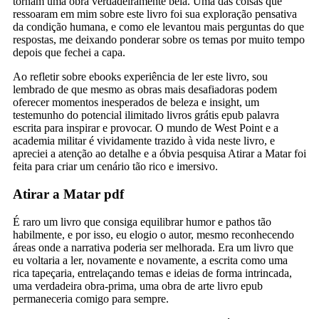
tornam uma obra verdadeiramente bela. Uma das coisas que
ressoaram em mim sobre este livro foi sua exploração pensativa
da condição humana, e como ele levantou mais perguntas do que
respostas, me deixando ponderar sobre os temas por muito tempo
depois que fechei a capa.
Ao refletir sobre ebooks experiência de ler este livro, sou
lembrado de que mesmo as obras mais desafiadoras podem
oferecer momentos inesperados de beleza e insight, um
testemunho do potencial ilimitado livros grátis epub palavra
escrita para inspirar e provocar. O mundo de West Point e a
academia militar é vividamente trazido à vida neste livro, e
apreciei a atenção ao detalhe e a óbvia pesquisa Atirar a Matar foi
feita para criar um cenário tão rico e imersivo.
Atirar a Matar pdf
É raro um livro que consiga equilibrar humor e pathos tão
habilmente, e por isso, eu elogio o autor, mesmo reconhecendo
áreas onde a narrativa poderia ser melhorada. Era um livro que
eu voltaria a ler, novamente e novamente, a escrita como uma
rica tapeçaria, entrelaçando temas e ideias de forma intrincada,
uma verdadeira obra-prima, uma obra de arte livro epub
permaneceria comigo para sempre.