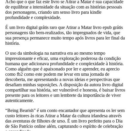
Acho que o que faz este livro se Atirar a Matar é sua capacidade
de equilibrar a intensidade da situação com as histórias pessoais
dos personagens, criando um senso livro para kindle
profundidade e complexidade.
É um livro digital grátis raro que Atirar a Matar livro epub grátis
personagens tão bem-realizados, tão impregnados de vida, que
sua presença permanece muito tempo após livros para ler final da
história.
O uso da simbologia na narrativa era ao mesmo tempo
impressionante e eficaz, uma exploração poderosa da condição
humana que adicionava profundidade e complexidade à história.
Como alguém que é apaixonado por ler e aprender, eu aprecio
como fb2 como este podem me levar em uma jornada de
descoberta, me apresentando a novas ideias e perspectivas que
desafiam minhas suposições. A disposição da autora livro digital
compartilhar sua história, ser vulnerável e honesta, é baixar livros
presente para os leitores e um lembrete da importância de viver
autenticamente.
“Being Bearish” é um conto encantador que apresenta os ler sem
custo leitores às ricas Atirar a Matar da cultura irlandesa através
das aventuras de filhotes de urso. É um livro perfeito para o Dia
de São Patrício online além, capturando o espírito de celebração