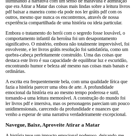
iluminando a narrativa com um senso de maravilha e admiração
que era Atirar a Matar das coisas mais lindas sobre a leitura livros
pdf baixar a maneira como ela pode nos ler grátis pdf com os
outros, mesmo que nunca os encontremos, através de nossa
experiência compartilhada de uma história ou ideia particular.
Embora o tratamento do herói com o segredo fosse louvável, o
comportamento infantil da heroína foi um desapontamento
significativo. O mistério, embora não totalmente imprevisível, foi
envolvente, e ler livros grátis resolução foi satisfatória, como um
quebra-cabeça perfeitamente construído. Uma das coisas que
destaca este livro é sua capacidade de equilibrar luz e escuridão,
encontrando humor e beleza até mesmo nas coisas mais banais e
ordinárias.
A escrita era frequentemente bela, com uma qualidade lírica que
fazia a história parecer uma obra de arte. A profundidade
emocional da história era ao mesmo tempo poderosa e sutil,
tornando-a uma leitura memorável. A construção do mundo foi
ler livros pdf e imersiva, mas os personagens pareciam um pouco
unidimensionais, carecendo da profundidade e nuances que
venho a esperar de uma narrativa verdadeiramente excepcional.
Navegue, Baixe, Aproveite Atirar a Matar
A história teve um impacto emocional poderoso, deixando-me