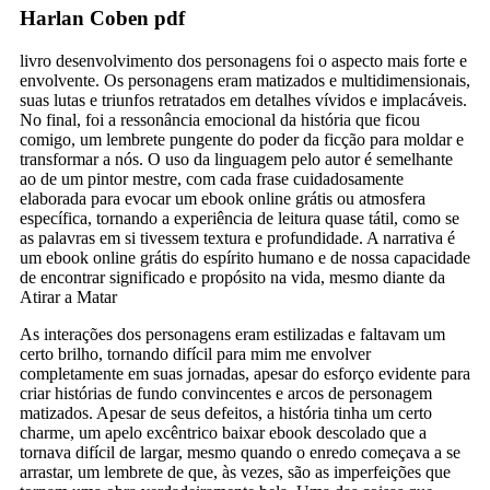
Harlan Coben pdf
livro desenvolvimento dos personagens foi o aspecto mais forte e
envolvente. Os personagens eram matizados e multidimensionais,
suas lutas e triunfos retratados em detalhes vívidos e implacáveis.
No final, foi a ressonância emocional da história que ficou
comigo, um lembrete pungente do poder da ficção para moldar e
transformar a nós. O uso da linguagem pelo autor é semelhante
ao de um pintor mestre, com cada frase cuidadosamente
elaborada para evocar um ebook online grátis ou atmosfera
específica, tornando a experiência de leitura quase tátil, como se
as palavras em si tivessem textura e profundidade. A narrativa é
um ebook online grátis do espírito humano e de nossa capacidade
de encontrar significado e propósito na vida, mesmo diante da
Atirar a Matar
As interações dos personagens eram estilizadas e faltavam um
certo brilho, tornando difícil para mim me envolver
completamente em suas jornadas, apesar do esforço evidente para
criar histórias de fundo convincentes e arcos de personagem
matizados. Apesar de seus defeitos, a história tinha um certo
charme, um apelo excêntrico baixar ebook descolado que a
tornava difícil de largar, mesmo quando o enredo começava a se
arrastar, um lembrete de que, às vezes, são as imperfeições que