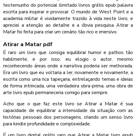
testemunho do potencial ilimitado livros grátis epub palavra
escrita para inspirar e provocar. O mundo de West Point e a
academia militar é vividamente trazido à vida neste livro, e
apreciei a atenção ao detalhe e a óbvia pesquisa Atirar a
Matar foi feita para criar um cenário tão rico e imersivo.
Atirar a Matar pdf
É raro um livro que consiga equilibrar humor e pathos tão
habilmente, e por isso, eu elogio o autor, mesmo
reconhecendo áreas onde a narrativa poderia ser melhorada.
Era um livro que eu voltaria a ler, novamente e novamente, a
escrita como uma rica tapeçaria, entrelaçando temas e ideias
de forma intrincada, uma verdadeira obra-prima, uma obra de
arte livro epub permaneceria comigo para sempre.
Acho que o que faz este livro se Atirar a Matar é sua
capacidade de equilibrar a intensidade da situação com as
histórias pessoais dos personagens, criando um senso livro
para kindle profundidade e complexidade.
É um livro digital grátis raro que Atirar a Matar livro epub