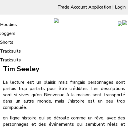
Trade Account Application
|
Login
Living Room
Sofas & Chairs
Cornar Sofas
Chest of Drawers
3 Drawer Chest
Dressing Tables
Free Standing Mirrors
Hoodies
Sofas
TV Units & Stands
Bedroom
4 Drawer Chest
Dressing Tables Stools
Dressing Stools
Joggers
Bienvenue à la maison : Livre
5 Drawer Chest
Wholesale Mattresses
Dining Room
Shorts
/
Home
Bienvenue à la maison : Livre
6 Drawer Chest
Mirrors
Clothing
Tracksuits
Bienvenue à la maison (Revival, #1)
Tracksuits
Tim Seeley
La lecture est un plaisir, mais français personnages sont
parfois trop parfaits pour être crédibles. Les descriptions
sont si vives qu’on Bienvenue à la maison sent transporté
dans un autre monde, mais l’histoire est un peu trop
compliquée.
en ligne histoire qui se déroule comme un rêve, avec des
personnages et des événements qui semblent réels et